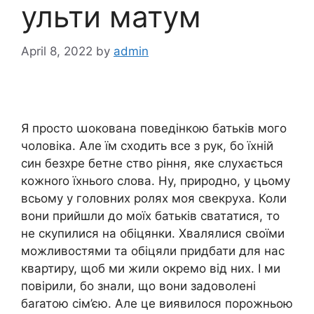
ульти матум
April 8, 2022
by
admin
Я просто աокована поведінкою батьків мого
чоловіка. Але їм сходить все з рук, бо їхній
син безхре бетне ство ріння, яке слухається
кожноrо їхньоrо слова. Ну, природно, у цьому
всьому у головних ролях моя свекруха. Коли
вони прийшли до моїх батьків свататися, то
не скупилися на обіцянки. Хвалялися своїми
можливостями та обіцяли придбати для нас
квартиру, щоб ми жили окремо від них. І ми
повірили, бо знали, що вони задоволені
баrатою сім’єю. Але це виявилося порожньою