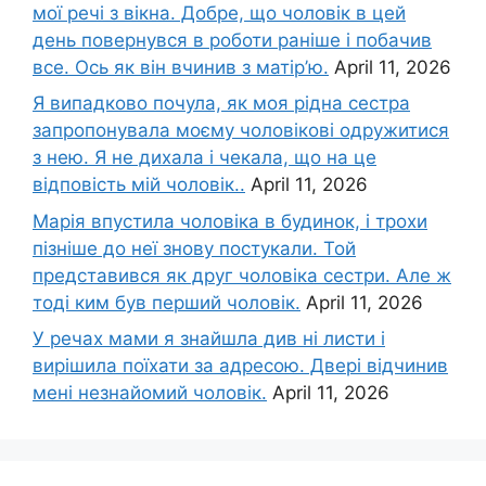
мої речі з вікна. Добре, що чоловік в цей
день повернувся в роботи раніше і побачив
все. Ось як він вчинив з матір’ю.
April 11, 2026
Я випадково почула, як моя рідна сестра
запропонувала моєму чоловікові одружитися
з нею. Я не дихала і чекала, що на це
відповість мій чоловік..
April 11, 2026
Марія впустила чоловіка в будинок, і трохи
пізніше до неї знову постукали. Той
представився як друг чоловіка сестри. Але ж
тоді ким був перший чоловік.
April 11, 2026
У речах мами я знайшла див ні листи і
вирішила поїхати за адресою. Двері відчинив
мені незнайомий чоловік.
April 11, 2026