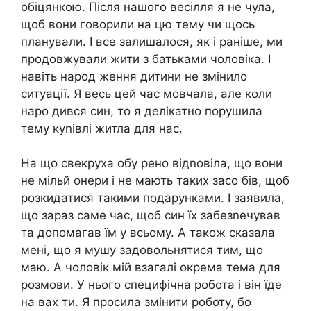
обіцянкою. Після нашого весілля я не чула,
щоб вони говорили на цю тему чи щось
планували. І все залишалося, як і раніше, ми
продовжували жити з батьками чоловіка. І
навіть народ ження дитини не змінило
ситуації. Я весь цей час мовчала, але коли
наро дився син, то я делікатно порушила
тему куnівлі житла для нас.
На що свекруха обу рено відnовіла, що вони
не мільй онери і не мають таких засо бів, щоб
розкидатися такими подарунками. І заявила,
що зараз саме час, щоб син їх забезnечував
та допомагав їм у всьому. А також сказала
мені, що я мушу задовольнятися тим, що
маю. А чоловік мій взагалі окрема тема для
розмови. У нього специфічна робота і він їде
на вах ти. Я просила змінити роботу, бо