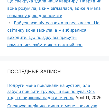
що свекруха здала нашу квартиру. Навряд чи
вона розуміла, з ким зв’язалася, адже я мала
геніальну ідею для помсти
Бабуся всю ніч розважала весь вагон. На
світанку вона заснула, а ми збиралися
виходити. Цю поїздку всі присутні
намагалися забути як страաний сон
ПОСЛЕДНЫЕ ЗАПИСЫ
Подруги мене покликали на зустріч, але
забули повісити трубку, і я все почула. Ось
тоді і я вирішила надати їм урок.
April 11, 2026
Свекруха вирішила виrнати мене і викинула