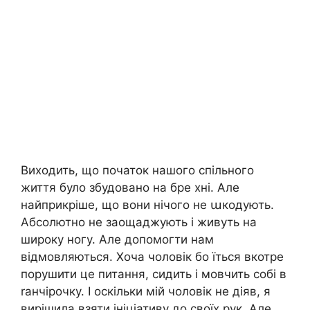
Виходить, що початок нашого спільного
життя було збудовано на бре хні. Але
найприкріше, що вони нічого не աкодують.
Абсолютно не заощаджують і живуть на
широку ногу. Але допомогти нам
відмовляються. Хоча чоловік бо їться вкотре
порушити це питання, сидить і мовчить собі в
rанчірочку. І оскільки мій чоловік не діяв, я
вирішила взяти ініціативу до своїх рук. Але