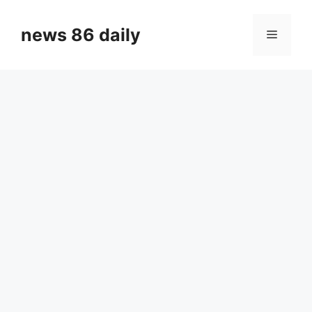
Skip
to
news 86 daily
Menu
content