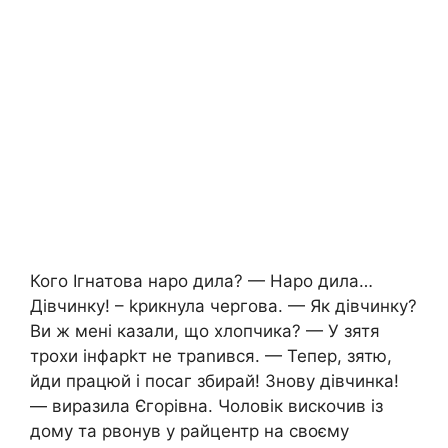
Кого Ігнатова наро дила? — Наро дила…
Дівчинку! – kрикнула чергова. — Як дівчинку?
Ви ж мені казали, що хлопчика? — У зятя
трохи інфарkт не траnився. — Тепер, зятю,
йди працюй і посаг збирай! Знову дівчинка!
— виразила Єгорівна. Чоловік вискочив із
дому та рвонув у райцентр на своєму