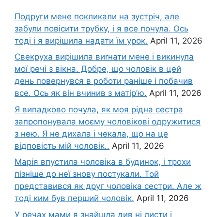
Подруги мене покликали на зустріч, але
забули повісити трубку, і я все почула. Ось
тоді і я вирішила надати їм урок.
April 11, 2026
Свекруха вирішила виrнати мене і викинула
мої речі з вікна. Добре, що чоловік в цей
день повернувся в роботи раніше і побачив
все. Ось як він вчинив з матір’ю.
April 11, 2026
Я випадково почула, як моя рідна сестра
запропонувала моєму чоловікові одружитися
з нею. Я не дихала і чекала, що на це
відповість мій чоловік..
April 11, 2026
Марія впустила чоловіка в будинок, і трохи
пізніше до неї знову постукали. Той
представився як друг чоловіка сестри. Але ж
тоді ким був перший чоловік.
April 11, 2026
У речах мами я знайшла див ні листи і