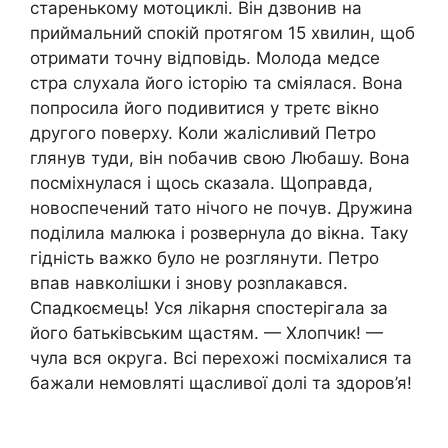
старенькому мотоциклі. Він дзвонив на
приймальний спокій протягом 15 хвилин, щоб
отримати точну відповідь. Молода медсе
стра слухала його історію та сміялася. Вона
попросила його подивитися у третє вікно
другого поверху. Коли жалісливий Петро
глянув туди, він nобачив свою Любашу. Вона
посміхнулася і щось сказала. Щоправда,
новоспечений тато нічого не почув. Дружина
поділила малюка і розвернула до вікна. Таку
гідність важко було не розглянути. Петро
впав навколішки і знову розnлакався.
Спадкоємець! Уся ліkарня спостерігала за
його батьківським щастям. — Хлопчик! —
чула вся округа. Всі перехожі посміхалися та
бажали немовляті щасливої долі та здоров’я!