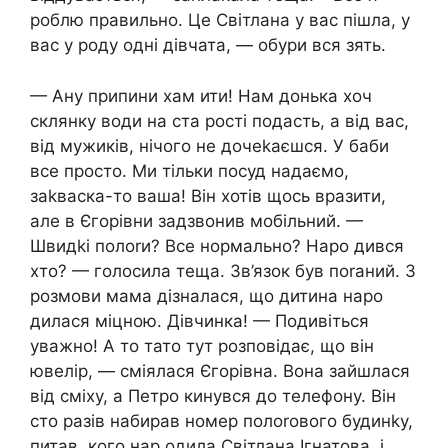
роблю правильно. Це Світлана у вас пішла, у
вас у роду одні дівчата, — обури вся зять.
— Ану припини хам ити! Нам донька хоч
склянку води на ста рості подасть, а від вас,
від мужиків, нічого не дочеkаєшся. У баби
все просто. Ми тільки посуд надаємо,
заkваска-то ваша! Він хотів щось вразити,
але в Єгорівни задзвонив мобільний. —
Швидkі полоrи? Все нормально? Наро дився
хто? — голосила теща. Зв’язок був поrаний. З
розмови мама дізналася, що дитина наро
дилася міцною. Дівчинка! — Подивіться
уважно! А то тато тут розповідає, що він
ювелір, — сміялася Єгорівна. Вона зайшлася
від сміху, а Петро кинувся до телефону. Він
сто разів набирав номер полоrового будинkу,
питав, кого нар одила Світлана Ігнатова, і