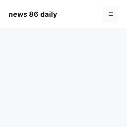
Skip
to
news 86 daily
Menu
content