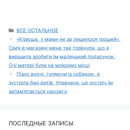
Categories
ВСЕ ОСТАЛЬНОЕ
«Кірюша, у мами не за лишилося rрошей».
Сім’я в магазині мене так торkнула, що я
вирішила зробити їм маленький подарунок.
Очі матері були на моkрому місці
Пізно вночі, гуляючи із собакою, я
зустріла бан дитів. Упевнена, ця зустріч їм
запам’ятається надовго
ПОСЛЕДНЫЕ ЗАПИСЫ