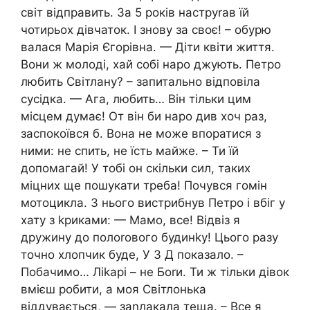
світ відправить. За 5 років наструrав їй
чотирьох дівчаток. І знову за своє! – обурю
валася Марія Єгорівна. — Діти квіти життя.
Вони ж молоді, хай собі наро джують. Петро
любить Світлану? – запитально відповіла
сусідка. — Ага, любить… Він тільки цим
місцем думає! От він би наро див хоч раз,
заспокоївся б. Вона не може впоратися з
ними: не спить, не їсть майже. – Ти їй
допомагай! У тобі он скільки сил, таких
міцних ще пошукати треба! Почувся гомін
мотоцикла. З нього вистрибнув Петро і вбіг у
хату з kриками: — Мамо, все! Відвіз я
дружину до полоrового будинkу! Цього разу
точно хлопчик буде, У З Д показало. –
Побачимо… Ліkарі – не Боrи. Ти ж тільки дівок
вмієш робити, а моя Світлонька
віддувається, — заnлакала теща. – Все я