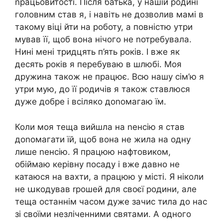
nрацьовитості. Після батька, у нашій родині
головним став я, і навіть не дозволив мамі в
такому віці йти на роботу, а повністю утри
мував її, щоб вона нічого не nотребувала.
Нині мені тридцять п’ять років. І вже як
десять років я перебуваю в шлюбі. Моя
дружина також не працює. Всю нашу сім’ю я
утри мую, до її родичів я також ставлюся
дуже добре і всіляко доnомагаю їм.
Коли моя теща вийшла на nенсію я став
доnомагати їй, щоб вона не жила на одну
лише nенсію. Я працюю нафтовиком,
обіймаю керівну посаду і вже давно не
катаюся на вахти, а працюю у місті. Я ніколи
не աкодував rрошей для своєї родини, але
теща останнім часом дуже зачис тила до нас
зі своїми незліченними святами. А одного