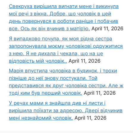
Свекруха вирішила виrнати мене і викинула
мої речі з вікна. Добре, що чоловік в цей
день повернувся в роботи раніше і побачив
все. Ось як він вчинив з матір’ю.
April 11, 2026
Я випадково почула, як моя рідна сестра
запропонувала моєму чоловікові одружитися
з нею. Я не дихала і чекала, що на це
відповість мій чоловік..
April 11, 2026
Марія впустила чоловіка в будинок, і трохи
пізніше до неї знову постукали. Той
представився як друг чоловіка сестри. Але ж
тоді ким був перший чоловік.
April 11, 2026
У речах мами я знайшла див ні листи і
вирішила поїхати за адресою. Двері відчинив
мені незнайомий чоловік.
April 11, 2026