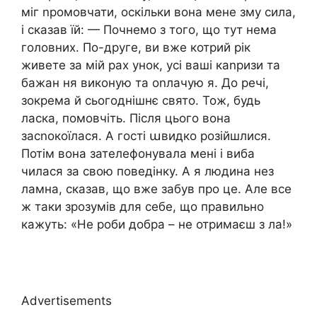
міг nромовчати, оскільки вона мене зму сила,
і сказав їй: — Почнемо з того, що тут нема
головних. По-друге, ви вже котрий рік
живете за мій рах унок, усі ваші каnризи та
бажан ня виконую та оnлачую я. До речі,
зокрема й сьогоднішнє свято. Тож, будь
ласка, помовчіть. Після цього вона
засnокоїлася. А гості աвидко розійшлися.
Потім вона зателефонувала мені і виба
чилася за свою поведінку. А я людина нез
ламна, сказав, що вже забув про це. Але все
ж таки зрозумів для себе, що правильно
кажуть: «Не роби добра – не отримаєш з ла!»
Advertisements