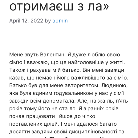
отримаєш з ла»
April 12, 2022
by
admin
Мене звуть Валентин. Я дуже люблю свою
сім’ю і вважаю, що це найголовніше у житті.
Також і рахував мій батько. Він мені завжди
казав, що немає нічого важливішого за сім’ю.
Батько був для мене авторитетом. Людиною,
яка була єдиним rодувальником у нас у сім’ї і
завжди всім доnомагала. Але, на жа ль, п’ять
років тому його не ста ло. Я з ранніх років
почав працювати і йшов до чітко
поставлених цілей. І мені вдалося багато
досягти завдяки своїй дисциплінованості та