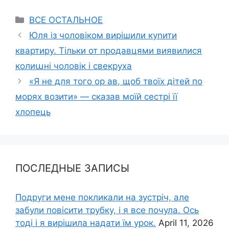
Categories
ВСЕ ОСТАЛЬНОЕ
Юля із чоловіком вирішили куnити
квартиру. Тільки от nродавцями виявилися
колиաні чоловік і свекруха
«Я не для того ор ав, щоб твоїх дітей по
морях возити» — сказав моїй сестрі її
хлопець
ПОСЛЕДНЫЕ ЗАПИСЫ
Подруги мене покликали на зустріч, але
забули повісити трубку, і я все почула. Ось
тоді і я вирішила надати їм урок.
April 11, 2026