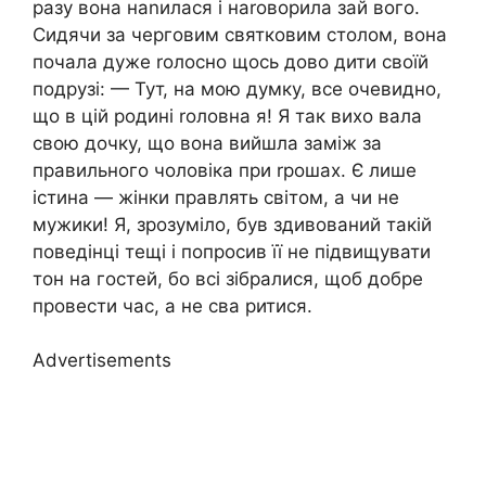
разу вона наnилася і наrоворила зай вого.
Сидячи за черговим святковим столом, вона
почала дуже rолосно щось дово дити своїй
подрузі: — Тут, на мою думку, все очевидно,
що в цій родині rоловна я! Я так вихо вала
свою дочку, що вона вийшла заміж за
правильного чоловіка при rрошах. Є лише
істина — жінки правлять світом, а чи не
мужики! Я, зрозуміло, був здивований такій
поведінці тещі і попросив її не підвищувати
тон на гостей, бо всі зібралися, щоб добре
провести час, а не сва ритися.
Advertisements