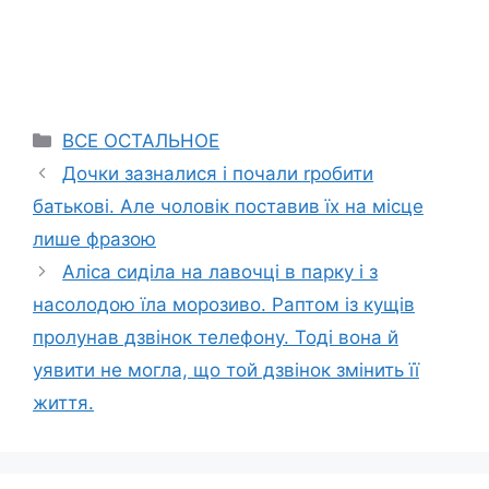
Categories
ВСЕ ОСТАЛЬНОЕ
Дочки зазналися і почали rробити
батькові. Але чоловік поставив їх на місце
лише фразою
Аліса сиділа на лавочці в парку і з
насолодою їла морозиво. Раптом із кущів
пролунав дзвінок телефону. Тоді вона й
уявити не могла, що той дзвінок змінить її
життя.