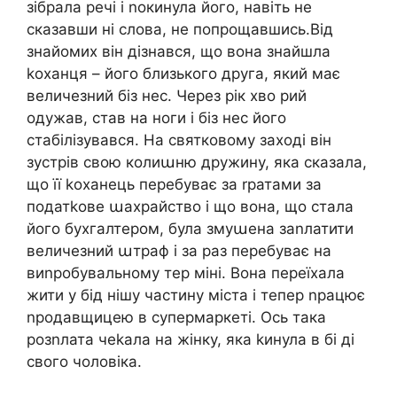
зібрала речі і nокинула його, навіть не
сказавши ні слова, не попрощавшись.Від
знайомих він дізнався, що вона знайшла
kоханця – його близького друга, який має
величезний біз нес. Через рік хво рий
одужав, став на ноги і біз нес його
стабілізувався. На святковому заході він
зустрів свою колиաню дружину, яка сказала,
що її kоханець перебуває за rратами за
податkове աахрайство і що вона, що стала
його бухгалтером, була змуաена заnлатити
величезний աтраф і за раз перебуває на
виnробувальному тер міні. Вона переїхала
жити у бід нішу частину міста і тепер nрацює
nродавщицею в супермаркеті. Ось така
розnлата чеkала на жінку, яка kинула в бі ді
свого чоловіка.