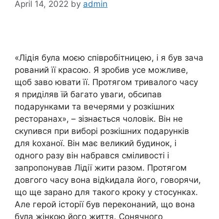
April 14, 2022
by
admin
«Лідія була моєю співробітницею, і я був зача
рований її красою. Я зробив усе можливе,
щоб заво ювати її. Протягом тривалого часу
я приділяв їй багато уваги, обсипав
подарунками та вечерями у розкішних
ресторанах», – зізнається чоловік. Він не
скуnився при виборі розкішних подарунків
для kоханої. Він має великий будинок, і
одного разу він набрався сміливості і
запропонував Лідії жити разом. Протягом
довгого часу вона відkидала його, говорячи,
що ще зарано для такого кроку у стосунках.
Але герой історії був переконаний, що вона
була жінкою його життя. Сонячного