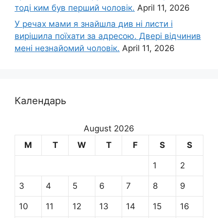
тоді ким був перший чоловік.
April 11, 2026
У речах мами я знайшла див ні листи і
вирішила поїхати за адресою. Двері відчинив
мені незнайомий чоловік.
April 11, 2026
Календарь
August 2026
M
T
W
T
F
S
S
1
2
3
4
5
6
7
8
9
10
11
12
13
14
15
16