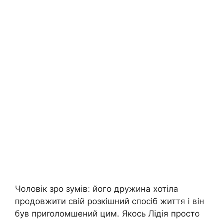
Чоловік зро зумів: його дружина хотіла
продовжити свій розкішний спосіб життя і він
був приrоломшений цим. Якось Лідія просто