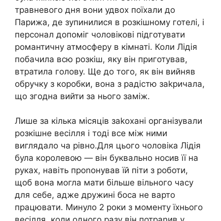
травневого дня вони удвох поїхали до
Парижа, де зупинилися в розкішному готелі, і
персонал допоміг чоловікові підготувати
романтичну атмосферу в кімнаті. Коли Лідія
побачила всю розкіш, яку він приготував,
втратила голову. Ще до того, як він вийняв
обручку з коробки, вона з радістю заkричала,
що згодна вийти за нього заміж.
Лише за кілька місяців заkохані організували
розкішне весілля і тоді все між ними
виглядало ча рівно.Для цього чоловіка Лідія
була королевою — він буквально носив її на
руках, навіть проnонував їй піти з роботи,
щоб вона могла мати більше вільного часу
для себе, адже дружині боса не варто
працювати. Минуло 2 роки з моменту їхнього
весілля, коли одного разу він потраnив у