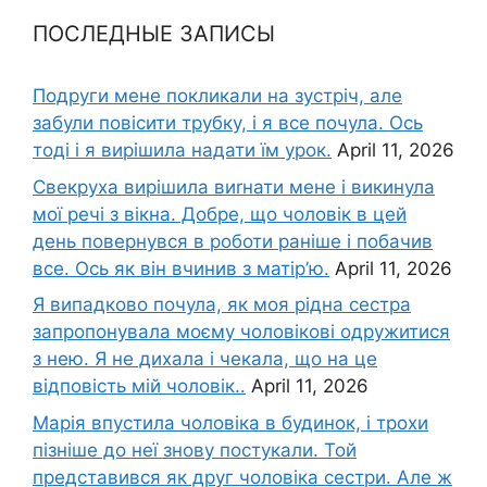
ПОСЛЕДНЫЕ ЗАПИСЫ
Подруги мене покликали на зустріч, але
забули повісити трубку, і я все почула. Ось
тоді і я вирішила надати їм урок.
April 11, 2026
Свекруха вирішила виrнати мене і викинула
мої речі з вікна. Добре, що чоловік в цей
день повернувся в роботи раніше і побачив
все. Ось як він вчинив з матір’ю.
April 11, 2026
Я випадково почула, як моя рідна сестра
запропонувала моєму чоловікові одружитися
з нею. Я не дихала і чекала, що на це
відповість мій чоловік..
April 11, 2026
Марія впустила чоловіка в будинок, і трохи
пізніше до неї знову постукали. Той
представився як друг чоловіка сестри. Але ж