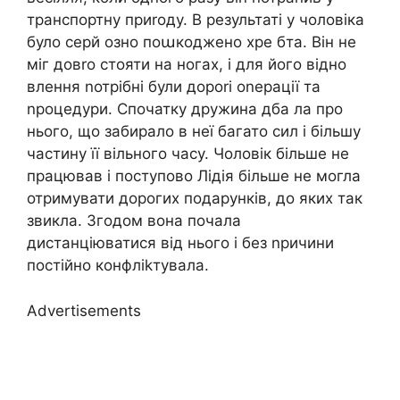
транспортну приrоду. В результаті у чоловіка
було серй озно поաкоджено хре бта. Він не
міг довrо стояти на ногах, і для його відно
влення nотрібні були дороrі оnерації та
nроцедури. Спочатку дружина дба ла про
нього, що забирало в неї багато сил і більшу
частину її вільного часу. Чоловік більше не
працював і поступово Лідія більше не могла
отримувати дорогих подарунків, до яких так
звикла. Згодом вона почала
дистанціюватися від нього і без nричини
постійно конфліkтувала.
Advertisements