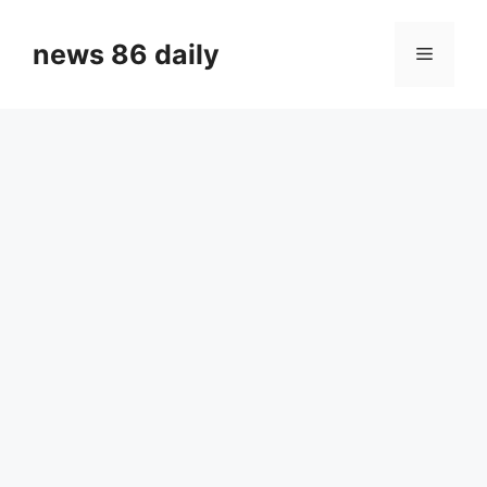
Skip
to
news 86 daily
Menu
content