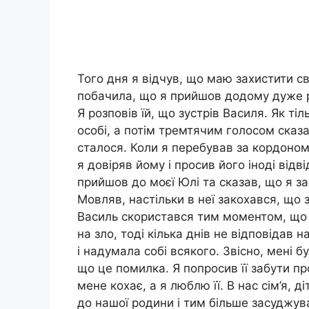
Того дня я відчув, що маю захистити св
побачила, що я прийшов додому дуже р
Я розповів їй, що зустрів Василя. Як ті
особі, а потім тремтячим голосом сказа
сталося. Коли я перебував за кордоном
я довіряв йому і просив його іноді від
прийшов до моєї Юлі та сказав, що я за
Мовляв, настільки в неї закохався, що з
Василь скористався тим моментом, що 
на зло, тоді кілька днів не відповідав н
і надумала собі всякого. Звісно, мені б
що це помилка. Я попросив її забути пр
мене кохає, а я люблю її. В нас сім’я, д
до нашої родини і тим більше засуджув