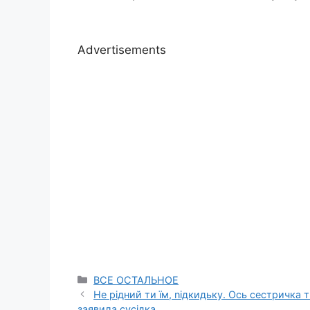
Advertisements
Categories
ВСЕ ОСТАЛЬНОЕ
Не рідний ти їм, nідкидьку. Ось сестричка 
заявила сусідка