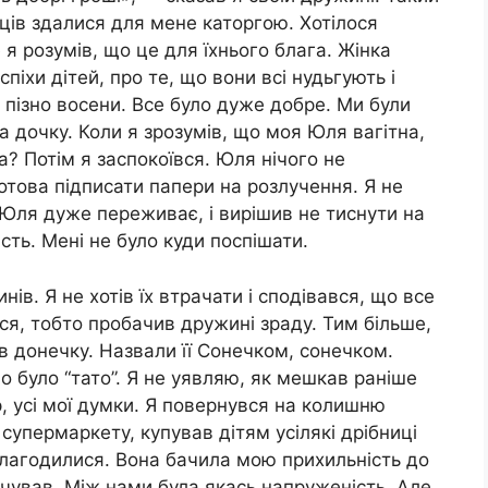
яців здалися для мене каторгою. Хотілося
 я розумів, що це для їхнього блага. Жінка
піхи дітей, про те, що вони всі нудьгують і
пізно восени. Все було дуже добре. Ми були
а дочку. Коли я зрозумів, що моя Юля вагітна,
а? Потім я заспокоївся. Юля нічого не
отова підписати папери на розлучення. Я не
 Юля дуже переживає, і вирішив не тиснути на
ість. Мені не було куди поспішати.
ів. Я не хотів їх втрачати і сподівався, що все
я, тобто пробачив дружині зраду. Тим більше,
в донечку. Назвали її Сонечком, сонечком.
о було “тато”. Я не уявляю, як мешкав раніше
р, усі мої думки. Я повернувся на колишню
 супермаркету, купував дітям усілякі дрібниці
алагодилися. Вона бачила мою прихильність до
ідчував. Між нами була якась напруженість. Але