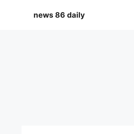
Skip
to
news 86 daily
content