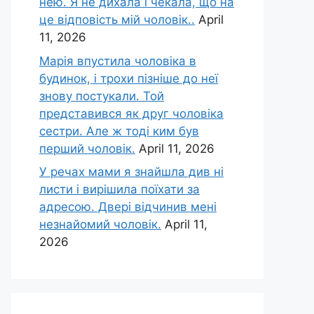
нею. Я не дихала і чекала, що на
це відповість мій чоловік..
April
11, 2026
Марія впустила чоловіка в
будинок, і трохи пізніше до неї
знову постукали. Той
представився як друг чоловіка
сестри. Але ж тоді ким був
перший чоловік.
April 11, 2026
У речах мами я знайшла див ні
листи і вирішила поїхати за
адресою. Двері відчинив мені
незнайомий чоловік.
April 11,
2026