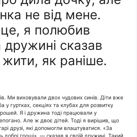
нка не від мене.
це, я полюбив
а дружині сказав
 жити, як раніше.
в. Ми виховували двох чудових синів. Діти вже
а у гуртках, секціях та клубах для розвитку
грошей. Я і дружина тоді працювали у
епогано. Але ж двоє дітей. Тоді я вирішив, що
тарі друзі, які допомогли влаштуватися. «За
 добрі гроші», — сказав я своїй дружині. Такий