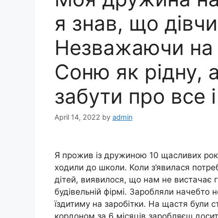
я знав, що дівчи
Незважаючи на 
Соню як рідну, 
забути про все і
April 14, 2022
by
admin
Я прожив із дружиною 10 щасливих рокі
ходили до школи. Коли з’явилася потреб
дітей, виявилося, що нам не вистачає 
будівельній фірмі. Заробляли начебто н
їздитиму на заробітки. На щастя були с
кордоном за 6 місяців заробляєш досить