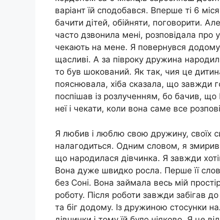
варіант їй сподобався. Вперше ті 6 міс
бачити дітей, обійняти, поговорити. Але
часто дзвонила мені, розповідала про ус
чекають на мене. Я повернувся додому 
щасливі. А за півроку дружина народил
то був шокований. Як так, чия це дитин
пояснювала, хіба сказала, що завжди г
поспішав із розлученням, бо бачив, що
неї і чекати, коли вона саме все розпов
Я любив і люблю свою дружину, своїх син
налагодиться. Одним словом, я змиривс
що народилася дівчинка. Я завжди хоті
Вона дуже швидко росла. Перше її слов
без Соні. Вона займала весь мій прості
роботу. Після роботи завжди забігав до
та біг додому. Із дружиною стосунки н
дівчинки і тому їй було ніяково. Я це в