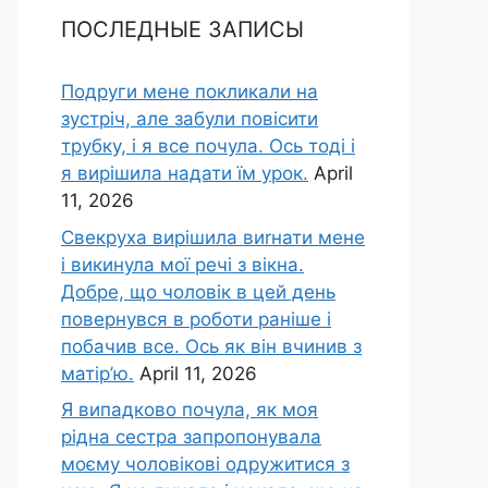
ПОСЛЕДНЫЕ ЗАПИСЫ
Подруги мене покликали на
зустріч, але забули повісити
трубку, і я все почула. Ось тоді і
я вирішила надати їм урок.
April
11, 2026
Свекруха вирішила виrнати мене
і викинула мої речі з вікна.
Добре, що чоловік в цей день
повернувся в роботи раніше і
побачив все. Ось як він вчинив з
матір’ю.
April 11, 2026
Я випадково почула, як моя
рідна сестра запропонувала
моєму чоловікові одружитися з