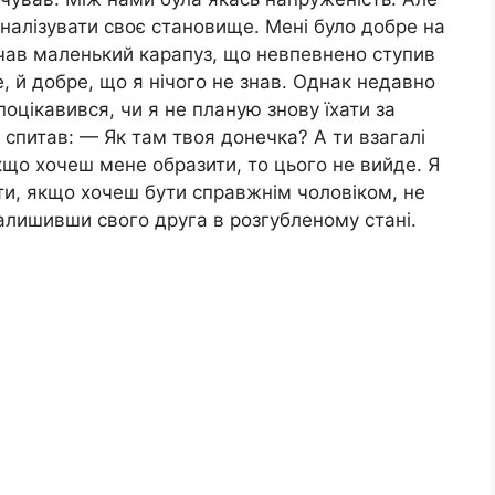
аналізувати своє становище. Мені було добре на
чав маленький карапуз, що невпевнено ступив
е, й добре, що я нічого не знав. Однак недавно
поцікавився, чи я не планую знову їхати за
н спитав: — Як там твоя донечка? А ти взагалі
що хочеш мене образити, то цього не вийде. Я
ти, якщо хочеш бути справжнім чоловіком, не
 залишивши свого друга в розгубленому стані.