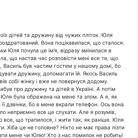
оїх дітей та дружину від чужих пліток. Юля
оздратований. Вона поцікавилася, що сталося.
льки Юля почула це ім’я, відразу змінилася в
ла, що настав час розповісти мені все те, що
, Василь був частим гостем у нашому домі, бо
відувати дружину, допомагати їй. Якось Василь
вів собі жінку і вже не повернуся додому.
абув про дружину та дітей в Україні. А потім
Юля була ображена на мене та злом. А я, як
а її дзвінки, бо в мене вкрали телефон. Ось вона
уло неприємно все це слухати. Але я розумів,
о все, що трапилося, і жити так, як раніше. Юля
іти. Хіба це не головне? Ніхто не має права лізти
ати мене чи Юлю! Хто з нас помилок не робить!