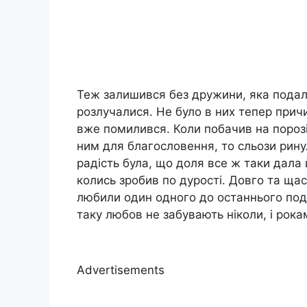
Теж залишився без дружини, яка подалас
розлучалися. Не було в них тепер прич
вже помилився. Коли побачив на порозі
ним для благословення, то сльози ринул
радість була, що доля все ж таки дала
колись зробив по дурості. Довго та щас
любили один одного до останнього под
таку любов не забувають ніколи, і рокам
Advertisements