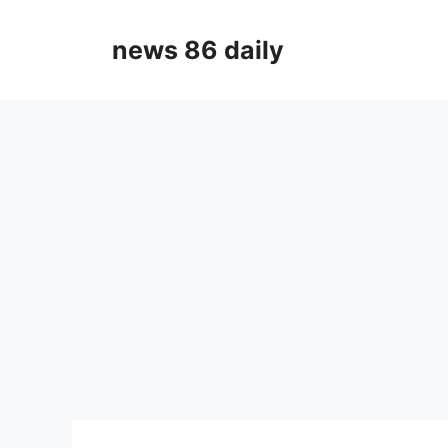
Skip
to
news 86 daily
content