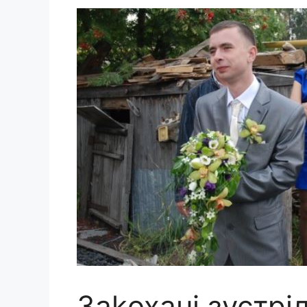
Заkохані зустрі