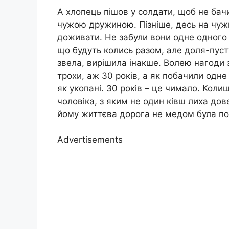
А хлопець пішов у солдати, щоб не бачи
чужою дружиною. Пізніше, десь на чуж
доживати. Не забули вони одне одного н
що будуть колись разом, але доля-пусту
звела, вирішила інакше. Волею нагоди з
трохи, аж 30 років, а як побачили одне 
як укопані. 30 років – це чимало. Кол
чоловіка, з яким не один ківш лиха дов
йому життєва дорога не медом була п
Advertisements