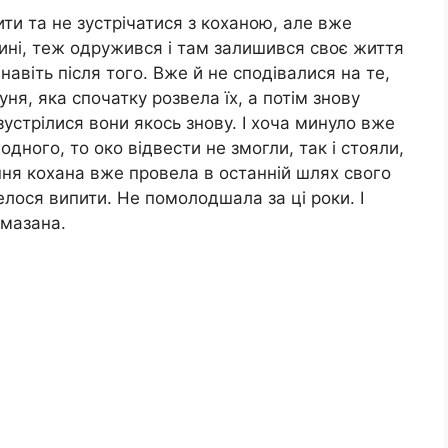
ти та не зустрічатися з коханою, але вже
ині, теж одружився і там залишився своє життя
авіть після того. Вже й не сподівалися на те,
ня, яка спочатку розвела їх, а потім знову
устрілися вони якось знову. І хоча минуло вже
одного, то око відвести не змогли, так і стояли,
ишня кохана вже провела в останній шлях свого
елося випити. Не помолодшала за ці роки. І
омазана.