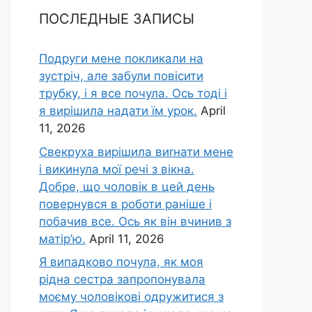
ПОСЛЕДНЫЕ ЗАПИСЫ
Подруги мене покликали на
зустріч, але забули повісити
трубку, і я все почула. Ось тоді і
я вирішила надати їм урок.
April
11, 2026
Свекруха вирішила виrнати мене
і викинула мої речі з вікна.
Добре, що чоловік в цей день
повернувся в роботи раніше і
побачив все. Ось як він вчинив з
матір’ю.
April 11, 2026
Я випадково почула, як моя
рідна сестра запропонувала
моєму чоловікові одружитися з