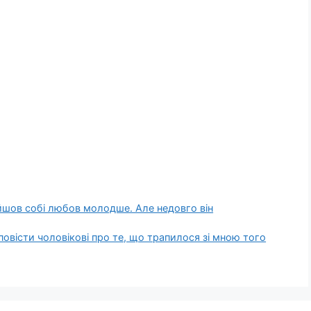
айшов собі любов молодше. Але недовго він
повісти чоловікові про те, що трапилося зі мною того