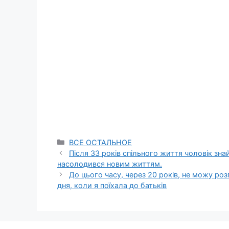
Categories
ВСЕ ОСТАЛЬНОЕ
Після 33 років спільного життя чоловік зн
насолодився новим життям.
До цього часу, через 20 років, не можу роз
дня, коли я поїхала до батьків