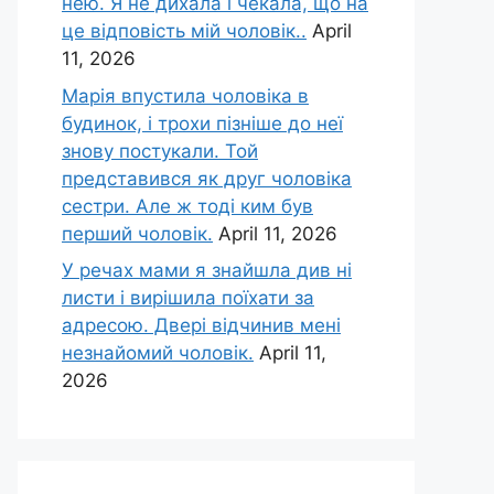
нею. Я не дихала і чекала, що на
це відповість мій чоловік..
April
11, 2026
Марія впустила чоловіка в
будинок, і трохи пізніше до неї
знову постукали. Той
представився як друг чоловіка
сестри. Але ж тоді ким був
перший чоловік.
April 11, 2026
У речах мами я знайшла див ні
листи і вирішила поїхати за
адресою. Двері відчинив мені
незнайомий чоловік.
April 11,
2026