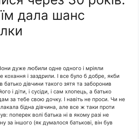
 їм дала шанс
илки
Вони дуже любили одне одного і мріяли
 кохання і заздрили. І все було б добре, якби
ів батько дівчини такого зятя та заборонив
о і діти, і сусіди, і сам хлопець, а батько
дам за тебе свою дочку. І навіть не проси. Чи не
оплакала бідна дівчина, але все ж таки проти
ув: поперек волі батька ні в якому разі не
ну за іншого (як думалося батькові, він був