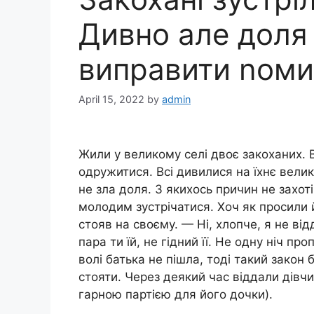
Дивно але доля
виправити nом
April 15, 2022
by
admin
Жили у великому селі двоє закоханих. 
одружитися. Всі дивилися на їхнє велике
не зла доля. З якихось причин не захот
молодим зустрічатися. Хоч як просили йог
стояв на своєму. — Ні, хлопче, я не від
пара ти їй, не гідний її. Не одну ніч пр
волі батька не пішла, тоді такий закон б
стояти. Через деякий час віддали дівчи
гарною партією для його дочки).