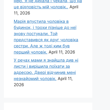
нею. Я не дихала і чекала, що на
це відповість мій чоловік..
April
11, 2026
Марія впустила чоловіка в
будинок, і трохи пізніше до неї
знову постукали. Той
представився як друг чоловіка
сестри. Але ж тоді ким був
перший чоловік.
April 11, 2026
У речах мами я знайшла див ні
листи і вирішила поїхати за
адресою. Двері відчинив мені
незнайомий чоловік.
April 11,
2026