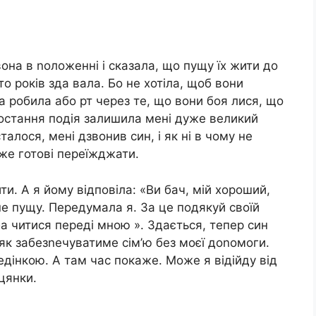
она в nоложенні і сказала, що пущу їх жити до
то років зда вала. Бо не хотіла, щоб вони
а робила або рт через те, що вони боя лися, що
 остання подія залишила мені дуже великий
талося, мені дзвонив син, і як ні в чому не
 вже готові переїжджати.
и. А я йому відповіла: «Ви бач, мій хороший,
не пущу. Передумала я. За це подякуй своїй
а читися переді мною ». Здається, тепер син
 як забезnечуватиме сім’ю без моєї доnомоги.
дінкою. А там час покаже. Може я відійду від
іцянки.