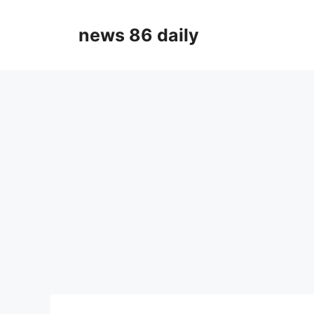
Skip
to
news 86 daily
content