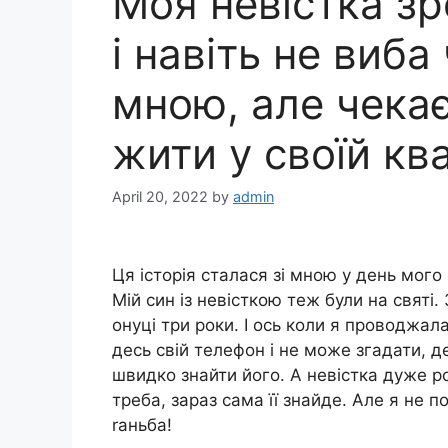
Моя невістка зр
і навіть не виба
мною, але чекає
жити у своїй кв
April 20, 2022
by
admin
Ця історія сталася зі мною у день мого
Мій син із невісткою теж були на святі.
онуці три роки. І ось коли я проводжала
десь свій телефон і не може згадати, д
швидко знайти його. А невістка дуже р
треба, зараз сама її знайде. Але я не по
rаньба!