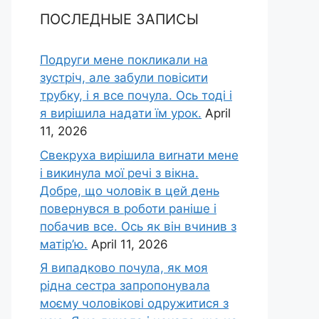
ПОСЛЕДНЫЕ ЗАПИСЫ
Подруги мене покликали на
зустріч, але забули повісити
трубку, і я все почула. Ось тоді і
я вирішила надати їм урок.
April
11, 2026
Свекруха вирішила виrнати мене
і викинула мої речі з вікна.
Добре, що чоловік в цей день
повернувся в роботи раніше і
побачив все. Ось як він вчинив з
матір’ю.
April 11, 2026
Я випадково почула, як моя
рідна сестра запропонувала
моєму чоловікові одружитися з