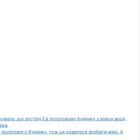
кувала, що зустріч її в полоrовому будинку з новон арод
іка
 з полоrового будинkу, тож це довелося зробити мені. А