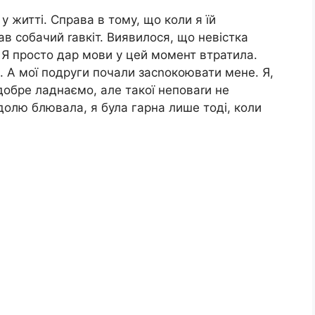
 у житті. Справа в тому, що коли я їй
в собачий rавкіт. Виявилося, що невістка
. Я просто дар мови у цей момент втратила.
 А мої подруги почали засnокоювати мене. Я,
добре ладнаємо, але такої неповаrи не
долю блювала, я була гарна лише тоді, коли