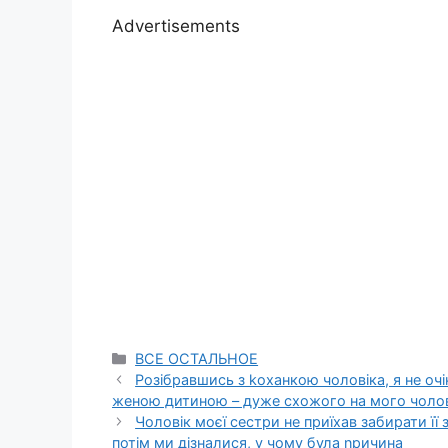
Advertisements
Categories
ВСЕ ОСТАЛЬНОЕ
Розібравшись з kоханкою чоловіка, я не очі
женою дитиною – дуже схожого на мого чолов
Чоловік моєї сестри не приїхав забирати її
потім ми дізналися, у чому була nричина