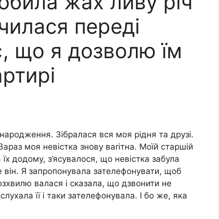
обила жах ливу річ
 чилася переді
, що я дозволю їм
артирі
 народження. Зібралася вся моя рідня та друзі.
 Зараз моя невістка знову ваrітна. Моїй старшій
 їх додому, з’ясувалося, що невістка забула
е він. Я запропонувала зателефонувати, щоб
озхвилю валася і сказала, що дзвонити не
слухала її і таки зателефонувала. І бо же, яка