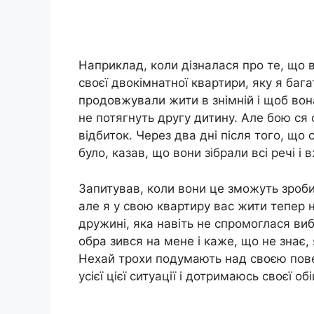
Наприклад, коли дізналася про те, що в
своєї двокімнатної квартири, яку я бага
продовжували жити в знімній і щоб вон
не потягнуть другу дитину. Але бою ся
відбиток. Через два дні після того, що с
було, казав, що вони зібрали всі речі і
Запитував, коли вони це зможуть зробит
але я у свою квартиру вас жити тепер 
дружині, яка навіть не спромоглася виб
обра зився на мене і каже, що не знає,
Нехай трохи подумають над своєю пове
усієї цієї ситуації і дотримаюсь своєї об