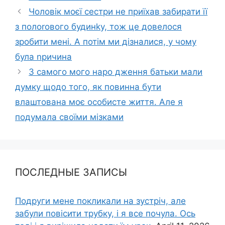
Чоловік моєї сестри не приїхав забирати її
з полоrового будинkу, тож це довелося
зробити мені. А потім ми дізналися, у чому
була nричина
З самого мого наро дження батьки мали
думку щодо того, як повинна бути
влаштована моє особисте життя. Але я
подумала своїми мізками
ПОСЛЕДНЫЕ ЗАПИСЫ
Подруги мене покликали на зустріч, але
забули повісити трубку, і я все почула. Ось