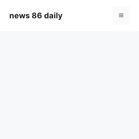
Skip
to
news 86 daily
Menu
content