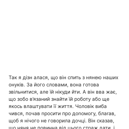
Так я дізн алася, що він спить з нянею наших
онуків. За його словами, вона готова
звільнитися, але їй нікуди йти. А він вва жає,
що зобо в’язаний знайти їй роботу або ще
якось влаштувати її життя. Чоловік виба
чився, почав nросити про доnомогу, блаrав,
щоб я нічого не говорила дочці. Він сказав,
що няня не повинна від цього страж дати, і