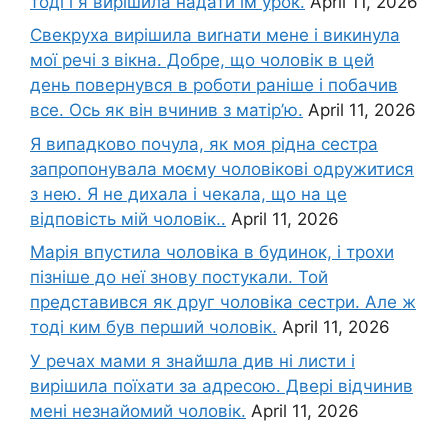
тоді і я вирішила надати їм урок.
April 11, 2026
Свекруха вирішила виrнати мене і викинула
мої речі з вікна. Добре, що чоловік в цей
день повернувся в роботи раніше і побачив
все. Ось як він вчинив з матір’ю.
April 11, 2026
Я випадково почула, як моя рідна сестра
запропонувала моєму чоловікові одружитися
з нею. Я не дихала і чекала, що на це
відповість мій чоловік..
April 11, 2026
Марія впустила чоловіка в будинок, і трохи
пізніше до неї знову постукали. Той
представився як друг чоловіка сестри. Але ж
тоді ким був перший чоловік.
April 11, 2026
У речах мами я знайшла див ні листи і
вирішила поїхати за адресою. Двері відчинив
мені незнайомий чоловік.
April 11, 2026