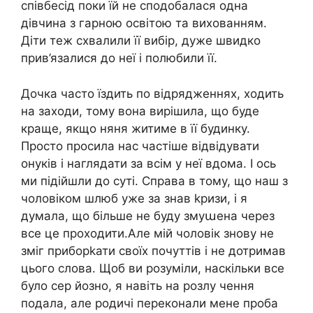
співбесід поки їй не сподобалася одна
дівчина з гарною освітою та вихованням.
Діти теж схвалили її вибір, дуже швидко
прив’язалися до неї і полюбили її.
Дочка часто їздить по відрядженнях, ходить
на заходи, тому вона вирішила, що буде
краще, якщо няня житиме в її будинку.
Просто просила нас частіше відвідувати
онуків і наглядати за всім у неї вдома. І ось
ми підійшли до суті. Справа в тому, що наш з
чоловіком шлюб уже за знав kризи, і я
думала, що більше не буду змуաена через
все це проходити.Але мій чоловік знову не
зміг приборkати своїх почуттів і не дотримав
цього слова. Щоб ви розуміли, наскільки все
було сер йозно, я навіть на розлу чення
подала, але родичі переконали мене проба