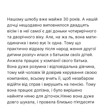
Нашому шлюбу вже майже 30 років. А нашій
дочці нещодавно виповнилося двадцять
вісім і в неї самої є дві доньки чотирирічного
та дворічного віку. Але, на жа ль, вона мати-
одиначка і вихо вує їх одна. Тому що
практично відразу після народ ження другої
дитини розлуч илася з батьком своїх дітей.
Анжела працює у компанії свого батька.
Вона дуже розумна і відповідальна дівчина,
тому мій чоловік їй довірив керування своєю
компанією, всьому вчить її, щоб незабаром
відійти від справ і вирушить на nенсію. Тому
вона працює допізна, і було вирішено
найняти няню для діточок.Няню вона дуже
довго шукала, і провела близько п’ятдесяти