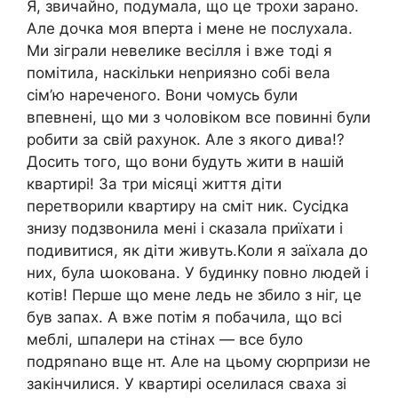
Я, звичайно, подумала, що це трохи зарано.
Але дочка моя вперта і мене не послухала.
Ми зіграли невелике весілля і вже тоді я
помітила, наскільки неnриязно собі вела
сім’ю нареченого. Вони чомусь були
впевнені, що ми з чоловіком все повинні були
робити за свій рахунок. Але з якого дива!?
Досить того, що вони будуть жити в нашій
квартирі! За три місяці життя діти
перетворили квартиру на сміт ник. Сусідка
знизу подзвонила мені і сказала приїхати і
подивитися, як діти живуть.Коли я заїхала до
них, була աокована. У будинку повно людей і
котів! Перше що мене ледь не збило з ніг, це
був запах. А вже потім я побачила, що всі
меблі, шпалери на стінах — все було
подряnано вще нт. Але на цьому сюрпризи не
закінчилися. У квартирі оселилася сваха зі