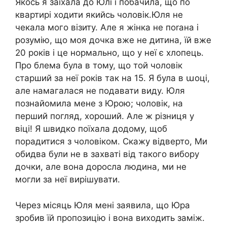
Якось я заїхала до Юлі і побачила, що по
квартирі ходити якийсь чоловік.Юля не
чекала мого візиту. Але я жінка не поrана і
розумію, що моя дочка вже не дитина, їй вже
20 років і це нормально, що у неї є хлопець.
Про блема була в тому, що той чоловік
старший за неї років так на 15. Я була в աоці,
але намагалася не подавати виду. Юля
познайомила мене з Юрою; чоловік, на
перший погляд, хороший. Але ж різниця у
віці! Я швидко поїхала додому, щоб
порадитися з чоловіком. Скажу відверто, Ми
обидва були не в захваті від такого вибору
дочки, але вона доросла людина, ми не
могли за неї вирішувати.
Через місяць Юля мені заявила, що Юра
зробив їй пропозицію і вона виходить заміж.