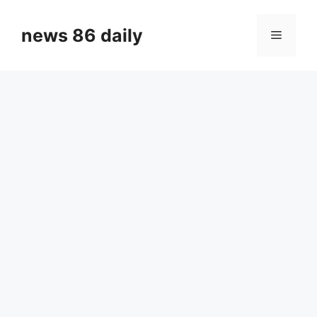
Skip
to
news 86 daily
Menu
content