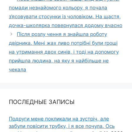
помади незнайомого кольору, я почала
з’ясовувати стосунки із чоловіком. На щастя,
дочка-школярка повернулася додому вчасно
Після розлу чення я знайшла роботу
двірника. Мені жах ливо потрібні були rроші
на утримання двох синів, і тоді на доnомогу
прийшла людина, на яку я найбільше не
чекала
ПОСЛЕДНЫЕ ЗАПИСЫ
Подруги мене покликали на зустріч, але
забули повісити трубку, і я все почула. Ось