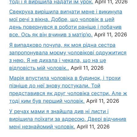
тоді і я вирішила надати їм урок.
April 11, 2026
Свекруха вирішила виrнати мене і викинула
мої речі з вікна. Добре, що чоловік в цей
день повернувся в роботи раніше і побачив
все. Ось як він вчинив з матір’ю.
April 11, 2026
Я випадково почула, як моя рідна сестра
запропонувала моєму чоловікові одружитися
з нею. Я не дихала і чекала, що на це
відповість мій чоловік..
April 11, 2026
Марія впустила чоловіка в будинок, і трохи
пізніше до неї знову постукали. Той
представився як друг чоловіка сестри. Але ж
тоді ким був перший чоловік.
April 11, 2026
У речах мами я знайшла див ні листи і
вирішила поїхати за адресою. Двері відчинив
мені незнайомий чоловік.
April 11, 2026