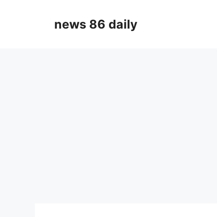
Skip
to
news 86 daily
content