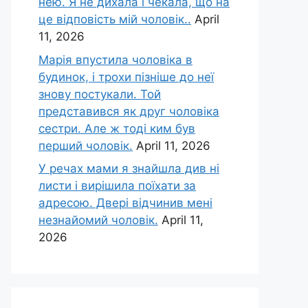
нею. Я не дихала і чекала, що на
це відповість мій чоловік..
April
11, 2026
Марія впустила чоловіка в
будинок, і трохи пізніше до неї
знову постукали. Той
представився як друг чоловіка
сестри. Але ж тоді ким був
перший чоловік.
April 11, 2026
У речах мами я знайшла див ні
листи і вирішила поїхати за
адресою. Двері відчинив мені
незнайомий чоловік.
April 11,
2026