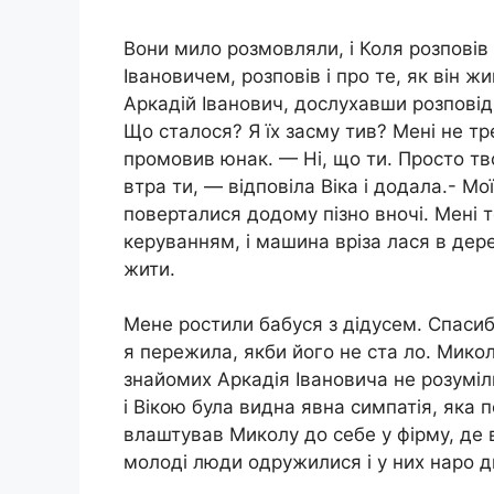
Вони мило розмовляли, і Коля розповів 
Івановичем, розповів і про те, як він ж
Аркадій Іванович, дослухавши розповід
Що сталося? Я їх засму тив? Мені не т
промовив юнак. — Ні, що ти. Просто тв
втра ти, — відповіла Віка і додала.- Мо
поверталися додому пізно вночі. Мені то
керуванням, і машина вріза лася в дере
жити.
Мене ростили бабуся з дідусем. Спасибі
я пережила, якби його не ста ло. Микол
знайомих Аркадія Івановича не розуміл
і Вікою була видна явна симпатія, яка 
влаштував Миколу до себе у фірму, де в
молоді люди одружилися і у них наро д