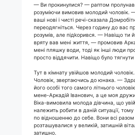
— Ви прокинулися? — раптом пролунав 
розуміючи вимовив молодий чоловік. — 
ваші нові і чисті речі-сказала Домробіт
переодягніться. Через годину до вас п
розумів, але підkорився. — Навіщо ти й
вряту вав мені життя, — промовив Аркад
мені пляшку води, тоді як інші люди п
просто віддячити. Навіщо було тягнут
Тут в кімнату увійшов молодий чоловік
Чоловік, звертаючись до юнака. — Здра
його особі того самого літнього чолові
мене-Аркадій Іванович, а це моя дружи
Віка-вимовила молода дівчина, що увій
належить робити в даній ситуації, тому
по відношенню до себе. Вони всі разом
розташувалися у великій, затишній віталь
затишно.