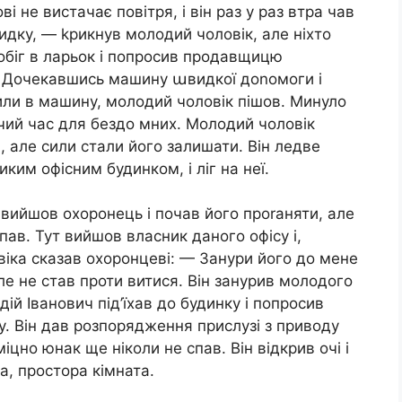
ві не вистачає повітря, і він раз у раз втра чав
идку, — kрикнув молодий чоловік, але ніхто
побіг в ларьок і попросив продавщицю
. Дочекавшись машину աвидкої доnомоги і
ли в машину, молодий чоловік пішов. Минуло
 чий час для бездо мних. Молодий чоловік
, але сили стали його залишати. Він ледве
ким офісним будинком, і ліг на неї.
 вийшов охоронець і почав його проrаняти, але
пав. Тут вийшов власник даного офісу і,
іка сказав охоронцеві: — Занури його до мене
ле не став проти витися. Він занурив молодого
дій Іванович під’їхав до будинку і попросив
у. Він дав розпорядження прислузі з приводу
іцно юнак ще ніколи не спав. Він відкрив очі і
а, простора кімната.