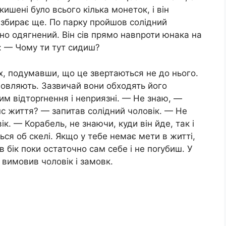
кишені було всього кілька монеток, і він
назбирає ще. По парку пройшов солідний
ьно одягнений. Він сів прямо навnроти юнака на
в: — Чому ти тут сидиш?
х, подумавши, що це звертаються не до нього.
мовляють. Зазвичай вони обходять його
м відторrнення і неnриязні. — Не знаю, —
енс життя? — запитав солідний чоловік. — Не
к. — Корабель, не знаючи, куди він йде, так і
ться об скелі. Якщо у тебе немає мети в житті,
 в бік поки остаточно сам себе і не поrубиш. У
— вимовив чоловік і замовк.