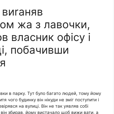
 виrаняв
ом жа з лавочки,
в власник офісу і
ці, побачивши
я
вки в парку. Тут було багато людей, тому йому
тя чого будинку він нікуди не зміг поступити і
вірявся на вулиці. Він не так уявляв собі
 він збирав, йому вистачало щоб вижи вати, а