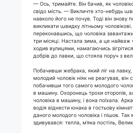
— Ось, тримайте. Він бачив, як чоловіко
свідо мість. — Викличте хто-небудь աв
навколо його не почув. Тоді він знову 
викликати աвидку літньому чоловікові
переконавшись, що чоловіка завантажи
три місяці. Настала зима, а це найваж
ходив вулицями, намагаючись зігрітися
добрів до лавки, що стояла поруч з вели
Побачивши жебрака, який ліг на лавку,
молодий чоловік ніяк не реагував, він с
побачивши того самого молодого чолов
в машину. Охоронець трохи отороnів, а
чоловіка в машину, і вона поїхала. Арка
водія віднести юнака в гостьову кімнат
даного молодого чоловіка і пішов. Так м
здивувався: тепла, м’яка постіль, Велик