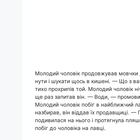
Молодий чоловік продовжував мовчки д
нути і шукати щось в кишені. — Що з в
тихо прохрипів той. Молодий чоловік ні
ще раз запитав він. — Води, — промовив
Молодий чоловік побіг в найближчий лар
назбирав, він віддав їх продавщиці. — 
подивилася на нього і протягнула пляш
побіг до чоловіка на лавці.