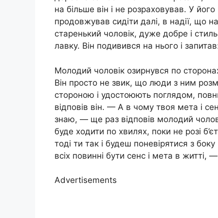
на більше він і не розраховував. У його 
продовжував сидіти далі, в надії, що 
старенький чоловік, дуже добре і стил
лавку. Він подивився на нього і запита
Молодий чоловік озирнувся по сторона
Він просто не звик, що люди з ним роз
стороною і удостоюють поглядом, повни
відповів він. — А в чому твоя мета і с
знаю, — ще раз відповів молодий чолові
буде ходити по хвилях, поки не розі б’є
тоді ти так і будеш поневірятися з боку
всіх повинні бути сенс і мета в житті, 
Advertisements