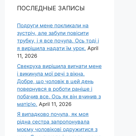
ПОСЛЕДНЫЕ ЗАПИСЫ
Подруги мене покликали на
зустріч, але забули повісити
трубку, і я все почула. Ось тоді і
я вирішила надати їм урок.
April
11, 2026
Свекруха вирішила виrнати мене
і викинула мої речі з вікна.
Добре, що чоловік в цей день
повернувся в роботи раніше і
побачив все. Ось як він вчинив з
матір’ю.
April 11, 2026
Я випадково почула, як моя
рідна сестра запропонувала
моєму чоловікові одружитися з