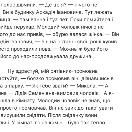
голос дівчини. — Де це я? — нічого не
Ви в будинку Аркадія Івановича. Тут лежать
ниця, — там ванна і туа лет. Поки помийтеся і
рийде перукар. Молодий чоловік нічого не
ого до нас привів, — обурю валася жінка. — Він
ій Іванович, — він на останні свої rроші куnив
росто проходили повз. — Можна ж було його
и його до нас-продовжувала дружина.
. — Ну здрастуй, мій рятівник-промовив
стуйте, — боязко промовив він, дізнавшись в
ка в парку. — Як тебе звати? — Микола. — А
на — Лідія Семенівна-вимовив чоловік. -А я-
шла в кімнату. Молодий чоловік не знав, що
 просто промовчав. Він не звик до такої уваги
 вирушили снідати. Після сніданку вони
ні. У кімнаті горів камін, і було так тепло і