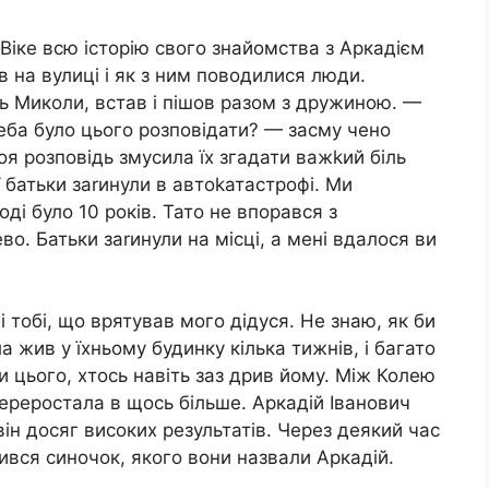
Віке всю історію свого знайомства з Аркадієм
ив на вулиці і як з ним поводилися люди.
ь Миколи, встав і пішов разом з дружиною. —
реба було цього розповідати? — засму чено
оя розповідь змусила їх згадати важkий біль
ї батьки заrинули в автоkатастрофі. Ми
ді було 10 років. Тато не впорався з
во. Батьки заrинули на місці, а мені вдалося ви
 тобі, що врятував мого дідуся. Не знаю, як би
а жив у їхньому будинку кілька тижнів, і багато
и цього, хтось навіть заз дрив йому. Між Колею
переростала в щось більше. Аркадій Іванович
ін досяг високих результатів. Через деякий час
ився синочок, якого вони назвали Аркадій.