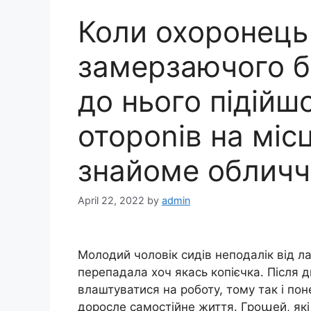
Коли охоронець
замерзаючого б
до нього підійшо
отороnів на міс
знайоме обличч
April 22, 2022
by
admin
Молодий чоловік сидів неподалік від ла
перепадала хоч якась копієчка. Після ди
влаштуватися на роботу, тому так і поне
доросле самостійне життя. Гроաей, які