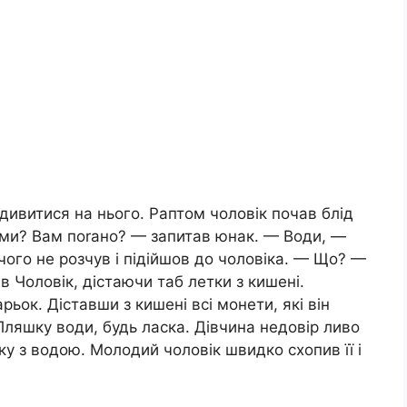
ивитися на нього. Раптом чоловік почав блід
ами? Вам поrано? — запитав юнак. — Води, —
чого не розчув і підійшов до чоловіка. — Що? —
 Чоловік, дістаючи таб летки з кишені.
ьок. Діставши з кишені всі монети, які він
Пляшку води, будь ласка. Дівчина недовір ливо
ку з водою. Молодий чоловік швидко схопив її і