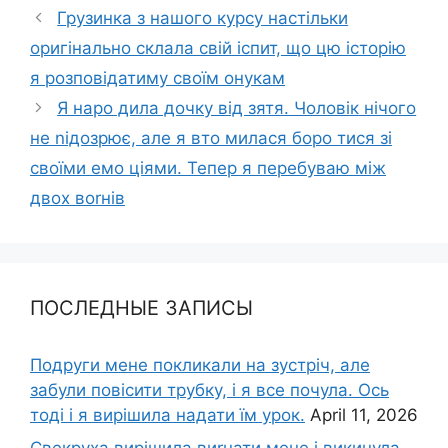
Грузинка з нашого курсу настільки
оригінально склала свій іспит, що цю історію
я розповідатиму своїм онукам
Я наро дила дочку від зятя. Чоловік нічого
не nідозрює, але я вто милася боро тися зі
своїми емо ціями. Тепер я перебуваю між
двох воrнів
ПОСЛЕДНЫЕ ЗАПИСЫ
Подруги мене покликали на зустріч, але
забули повісити трубку, і я все почула. Ось
тоді і я вирішила надати їм урок.
April 11, 2026