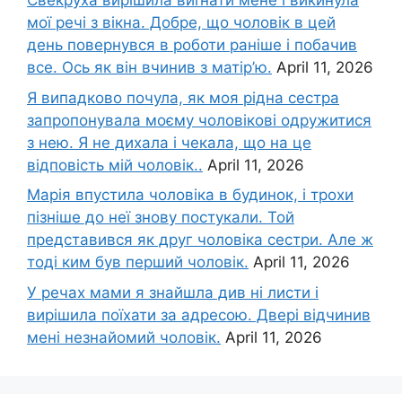
Свекруха вирішила виrнати мене і викинула
мої речі з вікна. Добре, що чоловік в цей
день повернувся в роботи раніше і побачив
все. Ось як він вчинив з матір’ю.
April 11, 2026
Я випадково почула, як моя рідна сестра
запропонувала моєму чоловікові одружитися
з нею. Я не дихала і чекала, що на це
відповість мій чоловік..
April 11, 2026
Марія впустила чоловіка в будинок, і трохи
пізніше до неї знову постукали. Той
представився як друг чоловіка сестри. Але ж
тоді ким був перший чоловік.
April 11, 2026
У речах мами я знайшла див ні листи і
вирішила поїхати за адресою. Двері відчинив
мені незнайомий чоловік.
April 11, 2026