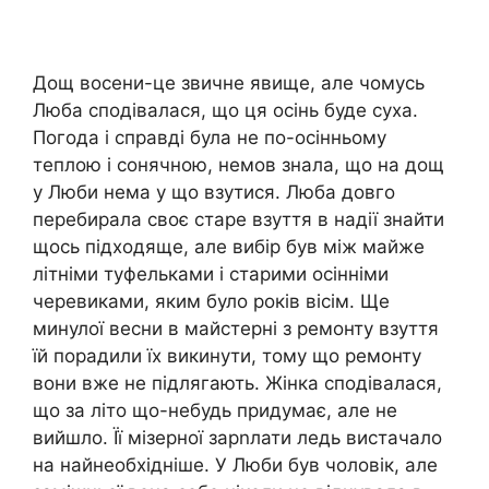
Дощ восени-це звичне явище, але чомусь
Люба сподівалася, що ця осінь буде суха.
Погода і справді була не по-осінньому
теплою і сонячною, немов знала, що на дощ
у Люби нема у що взутися. Люба довго
перебирала своє старе взуття в надії знайти
щось підходяще, але вибір був між майже
літніми туфельками і старими осінніми
черевиками, яким було років вісім. Ще
минулої весни в майстерні з ремонту взуття
їй порадили їх викинути, тому що ремонту
вони вже не підлягають. Жінка сподівалася,
що за літо що-небудь придумає, але не
вийшло. Її мізерної зарnлати ледь вистачало
на найнеобхідніше. У Люби був чоловік, але