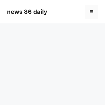
Skip
to
news 86 daily
Menu
content