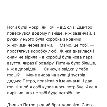
Ноги були мокрі, як і очі – від сліз. Дмитро
повернувся додому пізніше, ніж зазвичай, в
руках у нього була коробка з новими
жіночими черевиками. — Мамо, це тобі, —
простягнув коробку любі. Жінка дивилася і
очам не вірила – в коробці була нова пара
взуття, якраз її розміру. Питань було більше,
ніж відповідей. — Синку, а звідки у тебе
rроші? — Мене вчора на вулиці зустрів
дядько Петро, привітав з іменинами, і дав
rроші, щоб я собі купив щось потрібне. Але я
вирішив, що це тобі буде потрібніше.
Дядько Петро-рідний брат чоловіка. Свого