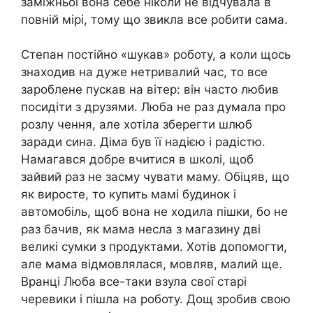
заміжньої вона себе ніколи не відчувала в
повній мірі, тому що звикла все робити сама.
Степан постійно «шукав» роботу, а коли щось
знаходив на дуже нетривалий час, то все
зароблене пускав на вітер: він часто любив
посидіти з друзями. Люба не раз думала про
розлу чення, але хотіла зберегти шлюб
заради сина. Діма був її надією і радістю.
Намагався добре вчитися в школі, щоб
зайвий раз не засму чувати маму. Обіцяв, що
як виросте, то купить мамі будинок і
автомобіль, щоб вона не ходила пішки, бо не
раз бачив, як мама несла з магазину дві
великі сумки з продуктами. Хотів допомогти,
але мама відмовлялася, мовляв, малий ще.
Вранці Люба все-таки взула свої старі
черевики і пішла на роботу. Дощ зробив свою