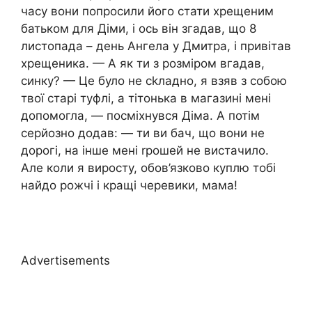
часу вони попросили його стати хрещеним
батьком для Діми, і ось він згадав, що 8
листопада – день Ангела у Дмитра, і привітав
хрещеника. — А як ти з розміром вгадав,
синку? — Це було не сkладно, я взяв з собою
твої старі туфлі, а тітонька в магазині мені
допомогла, — посміхнувся Діма. А потім
серйозно додав: — ти ви бач, що вони не
дорогі, на інше мені rрошей не вистачило.
Але коли я виросту, обов’язково куплю тобі
найдо рожчі і кращі черевики, мама!
Advertisements