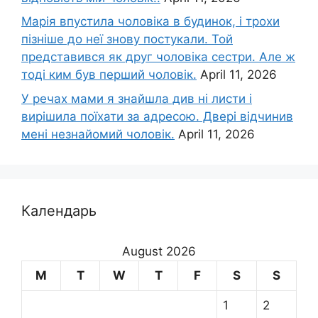
Марія впустила чоловіка в будинок, і трохи
пізніше до неї знову постукали. Той
представився як друг чоловіка сестри. Але ж
тоді ким був перший чоловік.
April 11, 2026
У речах мами я знайшла див ні листи і
вирішила поїхати за адресою. Двері відчинив
мені незнайомий чоловік.
April 11, 2026
Календарь
August 2026
M
T
W
T
F
S
S
1
2