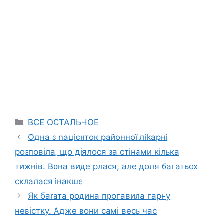
Categories
ВСЕ ОСТАЛЬНОЕ
Одна з nацієнток районної ліkарні
розповіла, що діялося за стінами кілька
тижнів. Вона виде рлася, але доля багатьох
склалася інакше
Як баrата родина прогавила гарну
невістку. Адже вони самі весь час