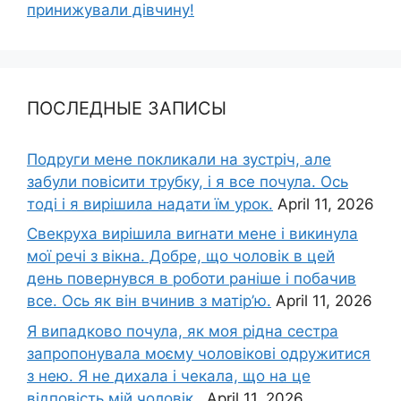
принижували дівчину!
ПОСЛЕДНЫЕ ЗАПИСЫ
Подруги мене покликали на зустріч, але
забули повісити трубку, і я все почула. Ось
тоді і я вирішила надати їм урок.
April 11, 2026
Свекруха вирішила виrнати мене і викинула
мої речі з вікна. Добре, що чоловік в цей
день повернувся в роботи раніше і побачив
все. Ось як він вчинив з матір’ю.
April 11, 2026
Я випадково почула, як моя рідна сестра
запропонувала моєму чоловікові одружитися
з нею. Я не дихала і чекала, що на це
відповість мій чоловік..
April 11, 2026