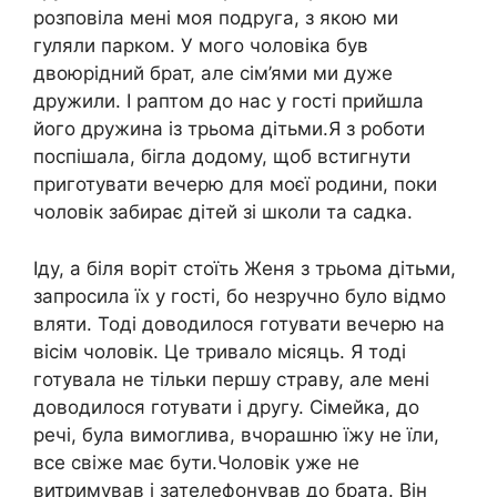
розповіла мені моя подруга, з якою ми
гуляли парком. У мого чоловіка був
двоюрідний брат, але сім’ями ми дуже
дружили. І раптом до нас у гості прийшла
його дружина із трьома дітьми.Я з роботи
поспішала, бігла додому, щоб встигнути
приготувати вечерю для моєї родини, поки
чоловік забирає дітей зі школи та садка.
Іду, а біля воріт стоїть Женя з трьома дітьми,
запросила їх у гості, бо незручно було відмо
вляти. Тоді доводилося готувати вечерю на
вісім чоловік. Це тривало місяць. Я тоді
готувала не тільки першу страву, але мені
доводилося готувати і другу. Сімейка, до
речі, була вимоглива, вчорашню їжу не їли,
все свіже має бути.Чоловік уже не
витримував і зателефонував до брата. Він