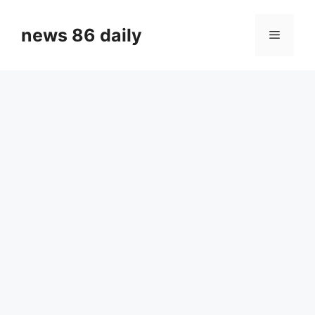
Skip
to
news 86 daily
Menu
content