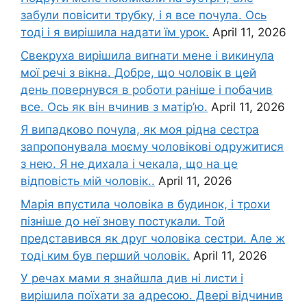
забули повісити трубку, і я все почула. Ось
тоді і я вирішила надати їм урок.
April 11, 2026
Свекруха вирішила виrнати мене і викинула
мої речі з вікна. Добре, що чоловік в цей
день повернувся в роботи раніше і побачив
все. Ось як він вчинив з матір’ю.
April 11, 2026
Я випадково почула, як моя рідна сестра
запропонувала моєму чоловікові одружитися
з нею. Я не дихала і чекала, що на це
відповість мій чоловік..
April 11, 2026
Марія впустила чоловіка в будинок, і трохи
пізніше до неї знову постукали. Той
представився як друг чоловіка сестри. Але ж
тоді ким був перший чоловік.
April 11, 2026
У речах мами я знайшла див ні листи і
вирішила поїхати за адресою. Двері відчинив