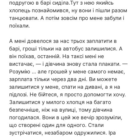
подругою в барі сиділа.Тут з нею якийсь
хлопець познайомився, ну вони і пішли разом
танцювати. А потім зовсім про мене забули і
поїхали.
А мені довелося за нас трьох заплатити в
барі, гроші тільки на автобус залишилися. А
він поїхав, останній. На таксі мені не
вистачає, — і дівчина знову стала плакати. —
Розумію … але грошей у мене самого немає,
зарплата тільки через два дні. Ви можете
залишитися у мене, спати на дивані, а я на
підлозі. Не бійтеся, я просто допомогти хочу.
Залишитися у милого хлопця на багато
безпечніше, ніж на вулиці, тому дівчина
погодилася. Вони в цей же вечір зрозуміли,
що створені один для одного. Стали
зустрічатися, незабаром одружилися. Іра