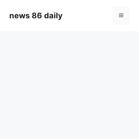
Skip
to
news 86 daily
Menu
content