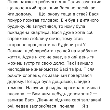
Після важкого робочого дня Палич зауважив,
що новенький працівник Вася не поспішає
йти додому. — Що, знову теща дістає? Вася
понуро похитав головою. Він був з дитячогo
бyдинку. Як випустився, то йому була
покладена квартира. Вася дуже хотів собі
справжню люблячу сім’ю, тому став
старанно працювати на будівництві У
Палича, щоб заробити грошей на майбутнє
життя. Адже ніхто не знає, в який день ти
можеш зустріти свою долю. Так і вийшло
несподіване знайомство Васі та Іри. Після
роботи хлопець, як зазвичай повертався
додому. Погода була дощовою, швидко
темніло. На зупинці сиділа красива дівчина і
плакала. — Вам чим-небудь допомогти? —
запитав Вася. Дівчина підняла свої заплакані
очі, ледве заспокоїлася і почала: — Я з