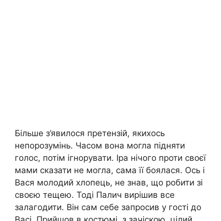
Більше з’явилося претензій, якихось
непорозумінь. Часом вона могла підняти
голос, потім ігнорувати. Іра нічого проти своєї
мами сказати не могла, сама її боялася. Ось і
Вася молодий хлопець, не знав, що робити зі
своєю тещею. Тоді Палич вирішив все
залагодити. Він сам себе запросив у гості до
Васі. Прийшов в костюмі, з зачіскою, цілий