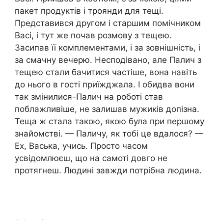
пакет продуктів і троянди для тещі.
Представився другом і старшим помічником
Васі, і тут же почав розмову з тещею.
Засипав її комплементами, і за зовнішність, і
за смачну вечерю. Несподівано, але Палич з
тещею стали бачитися частіше, вона навіть
до нього в гості приїжджала. І обидва вони
так змінилися-Палич на роботі став
поблажливіше, не залишав мужиків допізна.
Теща ж стала такою, якою була при першому
знайомстві. — Паличу, як тобі це вдалося? —
Ех, Васька, учись. Просто часом
усвідомлюєш, що на самоті довго не
протягнеш. Людині завжди потрібна людина.