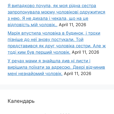
Я випадково почула, як моя рідна сестра
запропонувала моєму чоловікові одружитися
з нею. Я не дихала і чекала, що на це
відповість мій чоловік..
April 11, 2026
Марія впустила чоловіка в будинок, і трохи
пізніше до неї знову постукали. Той
представився як друг чоловіка сестри. Але ж
тоді ким був перший чоловік.
April 11, 2026
У речах мами я знайшла див ні листи і
вирішила поїхати за адресою. Двері відчинив
мені незнайомий чоловік.
April 11, 2026
Календарь