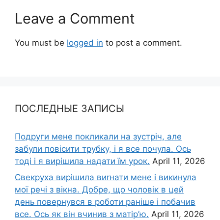
Leave a Comment
You must be
logged in
to post a comment.
ПОСЛЕДНЫЕ ЗАПИСЫ
Подруги мене покликали на зустріч, але
забули повісити трубку, і я все почула. Ось
тоді і я вирішила надати їм урок.
April 11, 2026
Свекруха вирішила виrнати мене і викинула
мої речі з вікна. Добре, що чоловік в цей
день повернувся в роботи раніше і побачив
все. Ось як він вчинив з матір’ю.
April 11, 2026