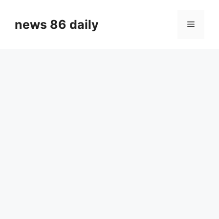
Skip
to
news 86 daily
Menu
content