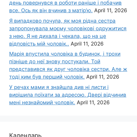
день повернувся в роботи раніше і побачив
все. Ось як він вчинив з матір’ю.
April 11, 2026
Я випадково почула, як моя рідна сестра
запропонувала моєму чоловікові одружитися
з нею. Я не дихала і чекала, що на це
відповість мій чоловік..
April 11, 2026
Марія впустила чоловіка в будинок, і трохи
пізніше до неї знову постукали. Той
представився як друг чоловіка сестри. Але ж
тоді ким був перший чоловік.
April 11, 2026
У речах мами я знайшла див ні листи і
вирішила поїхати за адресою. Двері відчинив
мені незнайомий чоловік.
April 11, 2026
Календарь