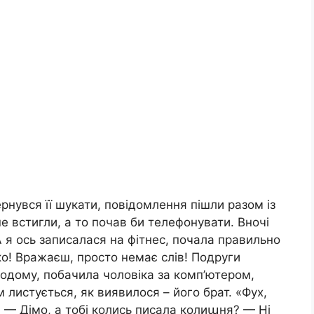
ернувся її шукати, повідомлення пішли разом із
е встигли, а то почав би телефонувати. Вночі
 А я ось записалася на фітнес, почала правильно
о! Вражаєш, просто немає слів! Подруги
одому, побачила чоловіка за комп’ютером,
м листується, як виявилося – його брат. «Фух,
 — Дімо, а тобі колись писала колиաня? — Ні