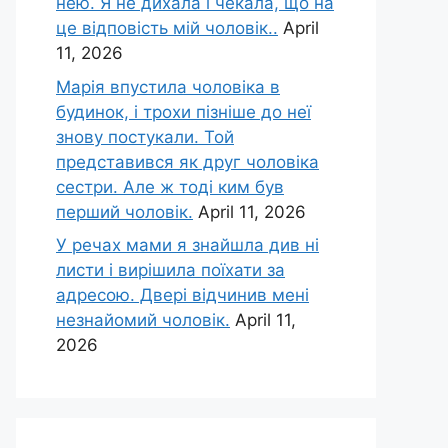
нею. Я не дихала і чекала, що на
це відповість мій чоловік..
April
11, 2026
Марія впустила чоловіка в
будинок, і трохи пізніше до неї
знову постукали. Той
представився як друг чоловіка
сестри. Але ж тоді ким був
перший чоловік.
April 11, 2026
У речах мами я знайшла див ні
листи і вирішила поїхати за
адресою. Двері відчинив мені
незнайомий чоловік.
April 11,
2026