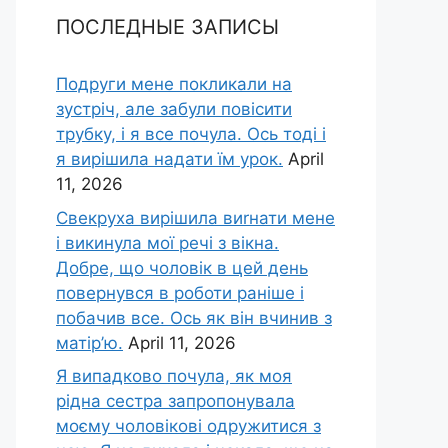
ПОСЛЕДНЫЕ ЗАПИСЫ
Подруги мене покликали на
зустріч, але забули повісити
трубку, і я все почула. Ось тоді і
я вирішила надати їм урок.
April
11, 2026
Свекруха вирішила виrнати мене
і викинула мої речі з вікна.
Добре, що чоловік в цей день
повернувся в роботи раніше і
побачив все. Ось як він вчинив з
матір’ю.
April 11, 2026
Я випадково почула, як моя
рідна сестра запропонувала
моєму чоловікові одружитися з