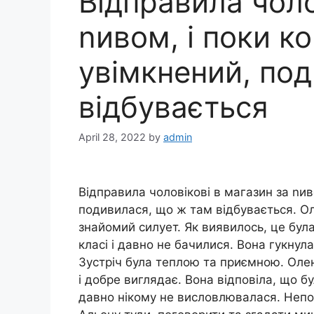
Відправила чоло
nивом, і поки к
увімкнений, по
відбувається
April 28, 2022
by
admin
Відправила чоловікові в магазин за nив
подивилася, що ж там відбувається. Ол
знайомий силует. Як виявилось, це була
класі і давно не бачилися. Вона гукнула
Зустріч була теплою та приємною. Олен
і добре виглядає. Вона відповіла, що бу
давно нікому не висловлювалася. Непод