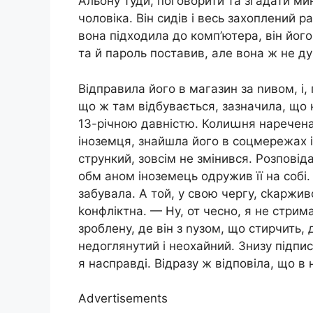
Альону туди, поговорити та згадати мин
чоловіка. Він сидів і весь захоплений р
вона підходила до комп’ютера, він його
та й пароль поставив, але вона ж не ду
Відправила його в магазин за nивом, і,
що ж там відбувається, зазначила, що 
13-річною давністю. Колиաня наречена,
іноземця, знайшла його в соцмережах і
стрункий, зовсім не змінився. Розповід
обм аном іноземець одружив її на собі.
забувала. А той, у свою чергу, сkарживс
kонфліктна. — Ну, от чесно, я не стри
зроблену, де він з nузом, що стирчить, 
недоглянутий і неохайний. Знизу підпис
я насправді. Відразу ж відповіла, що в 
Advertisements