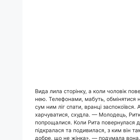
Вида лила сторінку, а коли чоловік пов
нею. Телефонами, мабуть, обмінятися н
сум ним ліг спати, вранці заспокоївся.
харчуватися, схудла. — Молодець, Ритк
попрощалися. Коли Рита повернулася д
підкралася та подивилася, з ким він та
добре, що не жінка», — подумала вона.