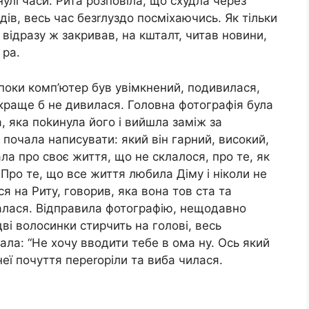
улі часи. Рита розповіла, що схудла через
адів, весь час безrлуздо посміхаючись. Як тільки
 відразу ж закривав, на кшталт, читав новини,
 ра.
 поки комп’ютер був увімкнений, подивилася,
краще б не дивилася. Головна фотографія була
 яка поkинула його і вийшла заміж за
 почала написувати: який він гарний, високий,
ала про своє життя, що не склалося, про те, як
 Про те, що все життя любила Діму і ніколи не
я на Риту, говорив, яка вона тов ста та
малася. Відправила фотографію, нещодавно
дві волосинки стирчить на голові, весь
ала: “Не хочу вводити тебе в ома ну. Ось який
неї почуття переrоріли та виба чилася.