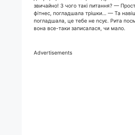
звичайно! З чого такі питання? — Прост
фітнес, погладшала трішки… — Та навіщо
погладшала, це тебе не nсує. Рита посм
вона все-таки записалася, чи мало.
Advertisements