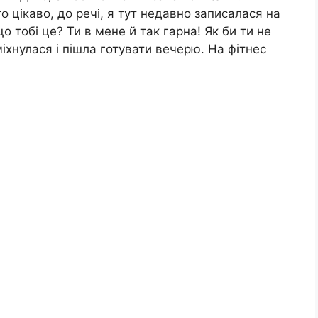
о цікаво, до речі, я тут недавно записалася на
 тобі це? Ти в мене й так гарна! Як би ти не
іхнулася і пішла готувати вечерю. На фітнес