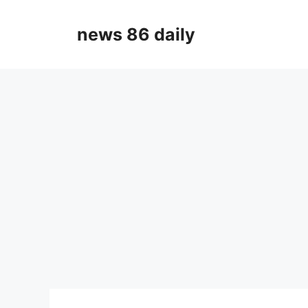
Skip
to
news 86 daily
content