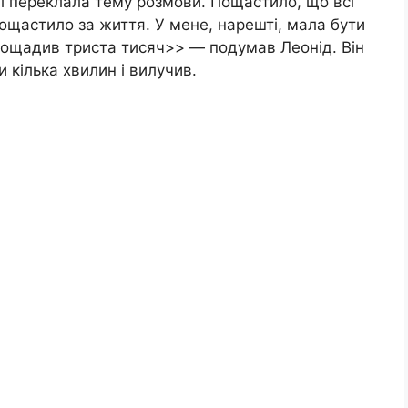
 і переклала тему розмови. Пощастило, що всі
пощастило за життя. У мене, нарешті, мала бути
 заощадив триста тисяч>> — подумав Леонід. Він
 кілька хвилин і вилучив.