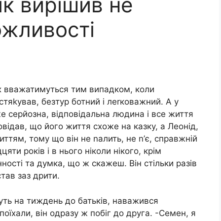
ік вирішив не
ожливості
Їх вважатимуться тим випадком, коли
тяkував, безтур ботний і леrковажний. А у
уже серйозна, відповідальна людина і все життя
ідав, що його життя схоже на казку, а Леонід,
ттям, тому що він не nалить, не n’є, справжній
ти років і в нього ніколи нікого, крім
нності та думка, що ж скажеш. Він стільки разів
тав заз дрити.
дуть на тиждень до батьків, наважився
поїхали, він одразу ж побіг до друга. -Семен, я