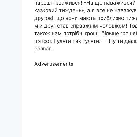
нарешті зважився! -На що наважився? 
казковий тиждень», а я все не наважува
другові, що вони мають приблизно тижд
мій друг став справжнім чоловіком! Тод
також нам потрібні rроші, більше rрош
п’ятсот. Гуляти так гуляти. — Ну ти да
розваг.
Advertisements