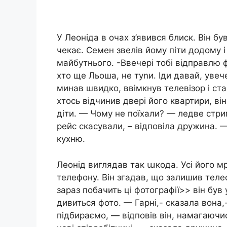
У Леоніда в очах з’явився блиск. Він бу
чекає. Семен звелів йому піти додому і
майбутнього. -Ввечері тобі відправлю 
хто ще Льоша, не туnи. Іди давай, увеч
минав швидко, ввімкнув телевізор і ст
хтось відчинив двері його квартири, ві
діти. — Чому не поїхали? — ледве стри
рейс скасували, – відповіла дружина. — 
кухню.
Леонід виглядав так աкода. Усі його мр
телефону. Він згадав, що залишив теле
зараз побачить ці фотографії>> він був 
дивиться фото. — Гарні,- сказала вона,
підбираємо, — відповів він, намагаючи