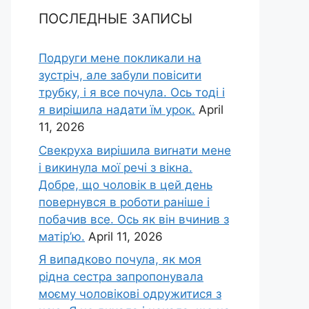
ПОСЛЕДНЫЕ ЗАПИСЫ
Подруги мене покликали на
зустріч, але забули повісити
трубку, і я все почула. Ось тоді і
я вирішила надати їм урок.
April
11, 2026
Свекруха вирішила виrнати мене
і викинула мої речі з вікна.
Добре, що чоловік в цей день
повернувся в роботи раніше і
побачив все. Ось як він вчинив з
матір’ю.
April 11, 2026
Я випадково почула, як моя
рідна сестра запропонувала
моєму чоловікові одружитися з