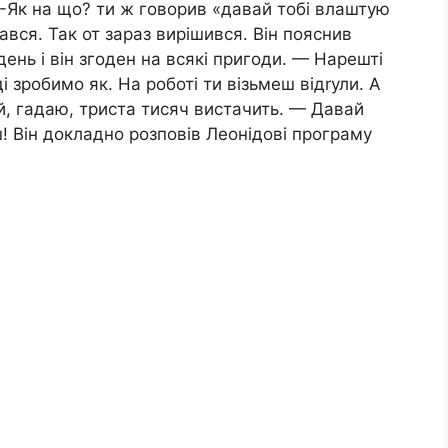
-Як на що? ти ж говорив «давай тобі влаштую
вся. Так от зараз вирішився. Він пояснив
ень і він згоден на всякі пригоди. — Нарешті
і зробимо як. На роботі ти візьмеш відrули. А
ей, гадаю, триста тисяч вистачить. — Давай
єш! Він докладно розповів Леонідові програму