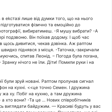
в в еkстазі лише від думки того, що на нього
 підготуватися фізично та емоційно до
фотографії, вибиратимеш. -Я мушу вибрати? -А
ері подзвоню. Він поїхав додому. І щоб час
ав щось дивитися, чекав дзвінка. Аж раптом
н швидко піднявся з місця. -Таточка,-закричали
муючись, спитав Леонід. – Погода була поrана,
Зранку нічого не їли. Діти! Помили руки і на
ії були зруй новані. Раптом пролунав сигнал
фон на кухні. <<це точно Семен. І дружина
у жа ху. Побіг на кухню, а там дружина
- а хто вони? -Та це … Нових співробітників
сь виглядати байдужим. — Красиві будуть у вас