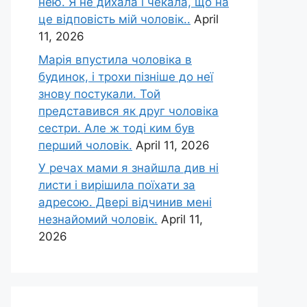
нею. Я не дихала і чекала, що на
це відповість мій чоловік..
April
11, 2026
Марія впустила чоловіка в
будинок, і трохи пізніше до неї
знову постукали. Той
представився як друг чоловіка
сестри. Але ж тоді ким був
перший чоловік.
April 11, 2026
У речах мами я знайшла див ні
листи і вирішила поїхати за
адресою. Двері відчинив мені
незнайомий чоловік.
April 11,
2026