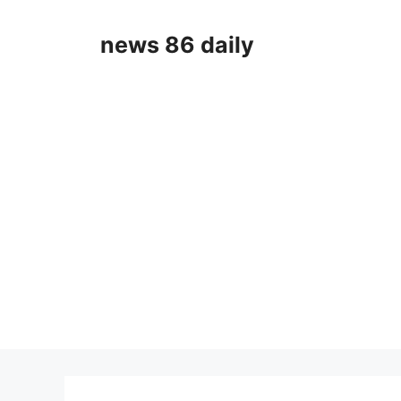
Skip
to
news 86 daily
content