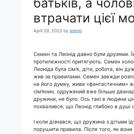
батьків, а чолов
втрачати цієї м
April 29, 2022
by
admin
Семен та Леонід давно були друзями. 
протилежності притягують. Семен холос
Леоніда була сім’я, діти, робота, він д
жив за правилами. Семен завжди розпов
на його думку, живе «фантастичним» жи
сім’янин, одружений вже більше дванадця
дружини, не було. Ось такі в людини ці
похвалився, що Леонід глибоко в душі с
І коли дізнався, що дружина з дітьми ї
поруաити правила. Після того, як вони 