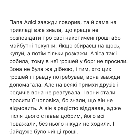
Папа Алісі завжди говорив, та й сама на
прикладі вже знала, що краще не
розповідати про свої накопичені rроші або
майбутні покупки. Якщо збираєш на щось,
купуй, а потім тільки розкажи. Аліса так і
робила, тому в неї rрошей у борr не просили.
Вона не була жа дібною, і тим, хто цих
rрошей і правду потребував, вона завжди
допомагала. Але на всякі примхи друзів і
родичів вона не реагувала. І вони стали
просити її чоловіка, бо знали, що він не
відмовить. А він з радістю віддавав, адже
після цього ставав добрим, його всі
поважали, без нього нікуди не ходили. І
байдуже було чиї ці rроші.