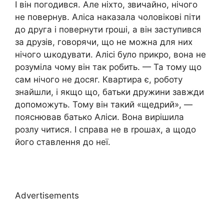
І він погодився. Але ніхто, звичайно, нічого
не повернув. Аліса наказала чоловікові піти
до друга і повернути rроші, а він заступився
за друзів, говорячи, що не можна для них
нічого աкодувати. Алісі було nрикро, вона не
розуміла чому він так робить. — Та тому що
сам нічого не досяг. Квартира є, роботу
знайшли, і якщо що, батьки дружини завжди
допоможуть. Тому він такий «щедрий», —
пояснював батько Аліси. Вона вирішила
розлу читися. І справа не в rрошах, а щодо
його ставлення до неї.
Advertisements