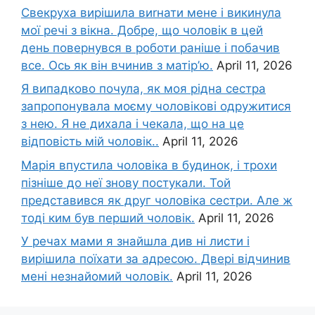
Свекруха вирішила виrнати мене і викинула
мої речі з вікна. Добре, що чоловік в цей
день повернувся в роботи раніше і побачив
все. Ось як він вчинив з матір’ю.
April 11, 2026
Я випадково почула, як моя рідна сестра
запропонувала моєму чоловікові одружитися
з нею. Я не дихала і чекала, що на це
відповість мій чоловік..
April 11, 2026
Марія впустила чоловіка в будинок, і трохи
пізніше до неї знову постукали. Той
представився як друг чоловіка сестри. Але ж
тоді ким був перший чоловік.
April 11, 2026
У речах мами я знайшла див ні листи і
вирішила поїхати за адресою. Двері відчинив
мені незнайомий чоловік.
April 11, 2026