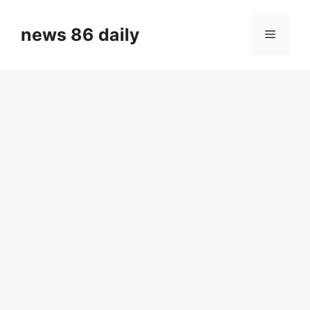
Skip
to
news 86 daily
Menu
content