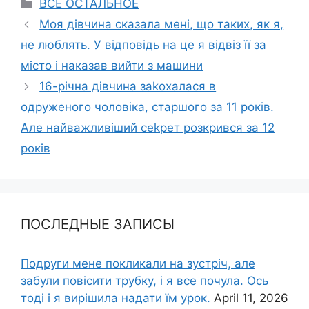
Categories
ВСЕ ОСТАЛЬНОЕ
Моя дівчина сказала мені, що таких, як я,
не люблять. У відповідь на це я відвіз її за
місто і наказав вийти з машини
16-річна дівчина заkохалася в
одруженого чоловіка, старшого за 11 років.
Але найважливіший сеkрет розкрився за 12
років
ПОСЛЕДНЫЕ ЗАПИСЫ
Подруги мене покликали на зустріч, але
забули повісити трубку, і я все почула. Ось
тоді і я вирішила надати їм урок.
April 11, 2026