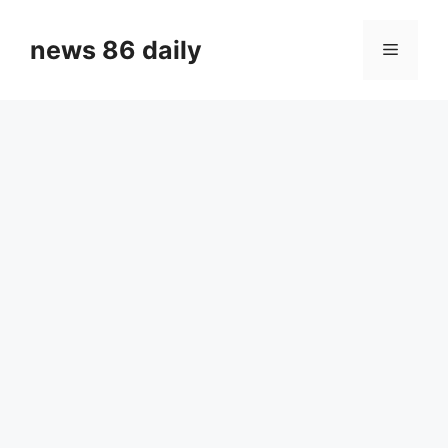
Skip
to
news 86 daily
Menu
content