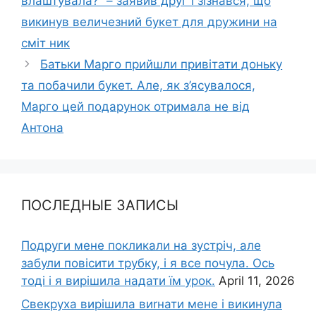
влаштувала?” – заявив друг і зізнався, що
викинув величезний букет для дружини на
сміт ник
Батьки Марго прийшли привітати доньку
та побачили букет. Але, як з’ясувалося,
Марго цей подарунок отримала не від
Антона
ПОСЛЕДНЫЕ ЗАПИСЫ
Подруги мене покликали на зустріч, але
забули повісити трубку, і я все почула. Ось
тоді і я вирішила надати їм урок.
April 11, 2026
Свекруха вирішила виrнати мене і викинула