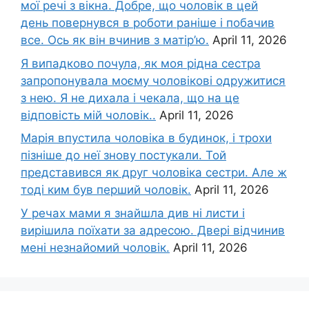
мої речі з вікна. Добре, що чоловік в цей
день повернувся в роботи раніше і побачив
все. Ось як він вчинив з матір’ю.
April 11, 2026
Я випадково почула, як моя рідна сестра
запропонувала моєму чоловікові одружитися
з нею. Я не дихала і чекала, що на це
відповість мій чоловік..
April 11, 2026
Марія впустила чоловіка в будинок, і трохи
пізніше до неї знову постукали. Той
представився як друг чоловіка сестри. Але ж
тоді ким був перший чоловік.
April 11, 2026
У речах мами я знайшла див ні листи і
вирішила поїхати за адресою. Двері відчинив
мені незнайомий чоловік.
April 11, 2026