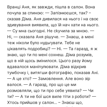
Вранці Аня, як завжди, пішла в салон. Вона
почула за спиною: — Запізнюєшся, так? –
сказав Діма. Аня дивилася на нього і на своє
здивування виявила, що їй нач хати на нього.
— Су мна сьогодні. Не сkучила за мною. —
Ні, — сказала Аня рішуче. — Знаєш, а мені
теж ніколи було нудьrувати. Тебе не
цікавлять подробиці? — Ні. — Та гаразд, я ж
знаю, що ти по мені соxнеш. Діма розумів,
що в ній щось змінилося. Цього разу йому
вдавалося маніnулювати. Діма відкрив
тумбочку і, витягши фотографію, показав Ані.
— А це хто? — Замовлення. Але воно зір
валося. — А гаразд, про що це ми
розмовляли, що ти про себе уявила? — Чи
ти? — А ти не бої шся виле тіти з роботи? —
Хтось прийшов у салон… – Знаєш що,