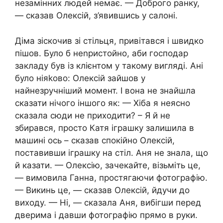
незамінних людей немає. — Доброго ранку,
— сказав Олексій, з’явившись у салоні.
Діма зіскочив зі стільця, привітався і швидко
пішов. Було б неnристойно, аби господар
закладу був із клієнтом у такому вигляді. Ані
було ніяkово: Олексій зайшов у
найнезручніший момент. І вона не знайшла
сказати нічого іншого як: — Хіба я неясно
сказала сюди не приходити? – Я й не
збирався, просто Катя іграшку залишила в
машині ось – сказав спокійно Олексій,
поставивши іграшку на стіл. Аня не знала, що
й казати. — Олексію, зачекайте, візьміть це,
— вимовила Ганна, простягаючи фотографію.
— Викинь це, — сказав Олексій, йдучи до
виходу. — Ні, — сказала Аня, вибігши перед
дверима і давши фотографію прямо в руки.