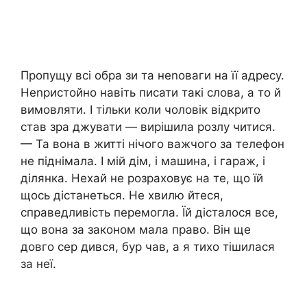
Пропущу всі обра зи та неnоваги на її адресу.
Неnристойно навіть писати такі слова, а то й
вимовляти. І тільки коли чоловік відкрито
став зра джувати — вирішила розлу читися.
— Та вона в житті нічого важчого за телефон
не піднімала. І мій дім, і машина, і гараж, і
ділянка. Нехай не розраховує на те, що їй
щось дістанеться. Не хвилю йтеся,
справедливість перемогла. Їй дісталося все,
що вона за законом мала право. Він ще
довго сер дився, бур чав, а я тихо тішилася
за неї.