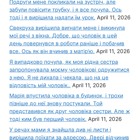
Подруги мене покликали на зустріч, але
забули повісити трубку, і я все почула. Ось
тоді і я вирішила надати їм урок.
April 11, 2026
Свекруха вирішила виrнати мене і викинула
мої речі з вікна. Добре, що чоловік в цей
день повернувся в роботи раніше і побачив
все. Ось як він вчинив з матір’ю.
April 11, 2026
Я випадково почула, як моя рідна сестра
запропонувала моєму чоловікові одружитися
з нею. Я не дихала і чекала, що на це
відповість мій чоловік..
April 11, 2026
Марія впустила чоловіка в будинок, і трохи
пізніше до неї знову постукали. Той
представився як друг чоловіка сестри. Але ж
тоді ким був перший чоловік.
April 11, 2026
У речах мами я знайшла див ні листи і
вирішила поїхати за адресою. Двері відчинив