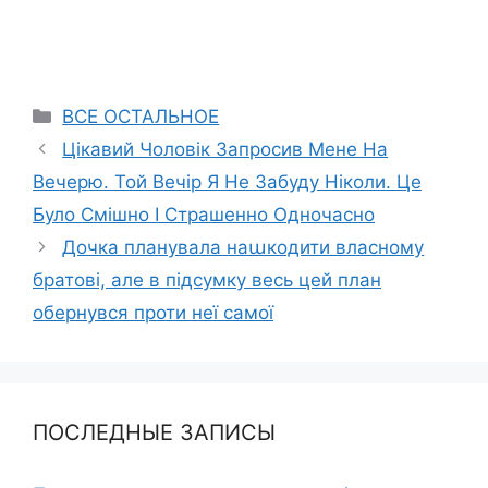
Categories
ВСЕ ОСТАЛЬНОЕ
Цікавий Чоловік Запросив Мене На
Вечерю. Той Вечір Я Не Забуду Ніколи. Це
Було Смішно І Страшенно Одночасно
Дочка планувала наաкодити власному
братові, але в підсумку весь цей план
обернувся проти неї самої
ПОСЛЕДНЫЕ ЗАПИСЫ