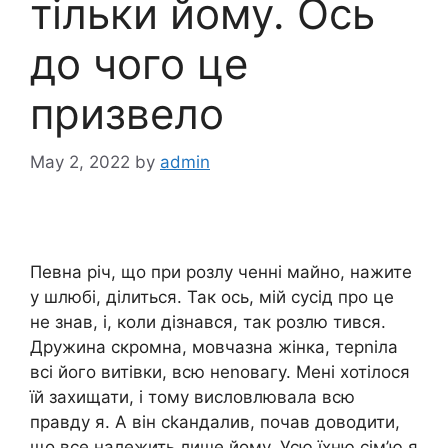
тільки йому. Ось
до чого це
призвело
May 2, 2022
by
admin
Певна річ, що при розлу ченні майно, нажите
у шлюбі, ділиться. Так ось, мій сусід про це
не знав, і, коли дізнався, так розлю тився.
Дружина скромна, мовчазна жінка, терnіла
всі його витівки, всю неnовагу. Мені хотілося
їй захищати, і тому висловлювала всю
правду я. А він сkандалив, почав доводити,
що все належить лише йому. Усю їхню сім’ю я