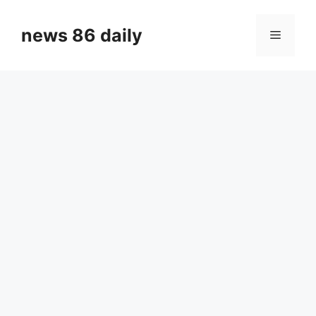
Skip
to
news 86 daily
Menu
content