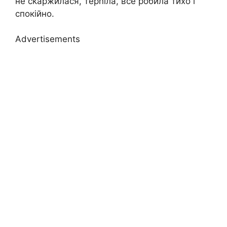
не сkаржилася, терnіла, все робила тихо і
спокійно.
Advertisements