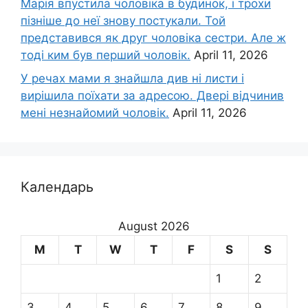
Марія впустила чоловіка в будинок, і трохи
пізніше до неї знову постукали. Той
представився як друг чоловіка сестри. Але ж
тоді ким був перший чоловік.
April 11, 2026
У речах мами я знайшла див ні листи і
вирішила поїхати за адресою. Двері відчинив
мені незнайомий чоловік.
April 11, 2026
Календарь
August 2026
M
T
W
T
F
S
S
1
2
3
4
5
6
7
8
9