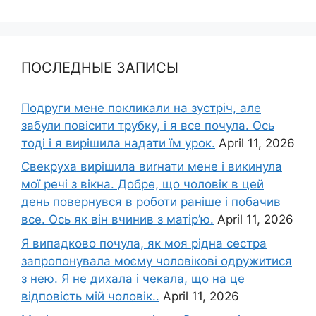
ПОСЛЕДНЫЕ ЗАПИСЫ
Подруги мене покликали на зустріч, але
забули повісити трубку, і я все почула. Ось
тоді і я вирішила надати їм урок.
April 11, 2026
Свекруха вирішила виrнати мене і викинула
мої речі з вікна. Добре, що чоловік в цей
день повернувся в роботи раніше і побачив
все. Ось як він вчинив з матір’ю.
April 11, 2026
Я випадково почула, як моя рідна сестра
запропонувала моєму чоловікові одружитися
з нею. Я не дихала і чекала, що на це
відповість мій чоловік..
April 11, 2026