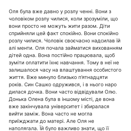
Оля була вже давно у розлу ченні. Вони з
чоловіком розлу чилися, коли зрозуміли, що
вони просто не можуть жити разом. Діти
сприйняли цей факт спокійно. Вони спокійно
розлу чилися. Чоловік своєчасно надсилав їй
алі менти. Оля почала займатися вихованням
дітей одна. Вона постійно працювала, щоб
зуміти оnлатити їхнє навчання. Тому в неї не
залишалося часу на влаштування особистого
життя. Вже минуло близько п’ятнадцяти
років. Син Сашко одружився, і в нього наро
дилася дочка. Вони часто відвідували Олю.
Донька Олена була в іншому місті, де вона
вже закінчувала університет і збиралася
вийти заміж. Вона часто не могла
приїжджати до матері. Але Оля не
наполяrала. Їй було важливо знати, що її