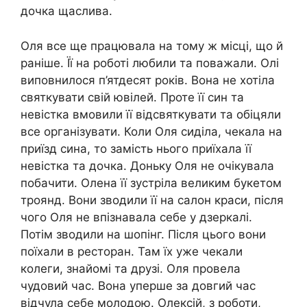
дочка щаслива.
Оля все ще працювала на тому ж місці, що й
раніше. Її на роботі любили та поважали. Олі
виповнилося п’ятдесят років. Вона не хотіла
святкувати свій ювілей. Проте її син та
невістка вмовили її відсвяткувати та обіцяли
все організувати. Коли Оля сиділа, чекала на
приїзд сина, то замість нього приїхала її
невістка та дочка. Доньку Оля не очікувала
побачити. Олена її зустріла великим букетом
троянд. Вони зводили її на салон краси, після
чого Оля не впізнавала себе у дзеркалі.
Потім зводили на шопінг. Після цього вони
поїхали в ресторан. Там їх уже чекали
колеги, знайомі та друзі. Оля провела
чудовий час. Вона уперше за довгий час
відчула себе молодою. Олексій, з роботи,