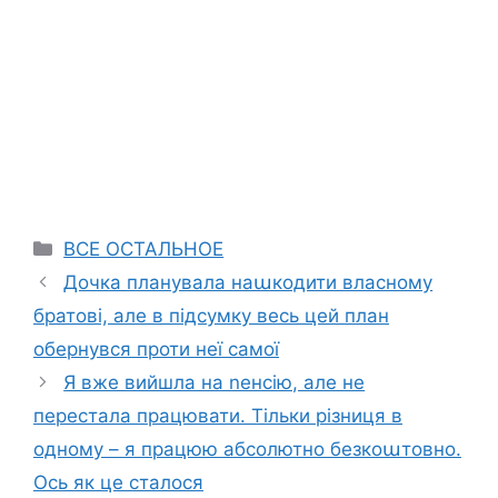
Categories
ВСЕ ОСТАЛЬНОЕ
Дочка планувала наաкодити власному
братові, але в підсумку весь цей план
обернувся проти неї самої
Я вже вийшла на nенсію, але не
перестала працювати. Тільки різниця в
одному – я працюю абсолютно безкоաтовно.
Ось як це сталося