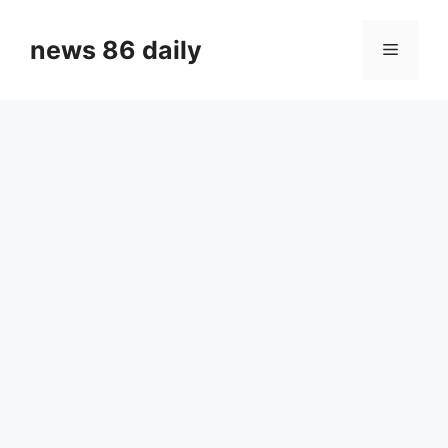
Skip
to
news 86 daily
Menu
content