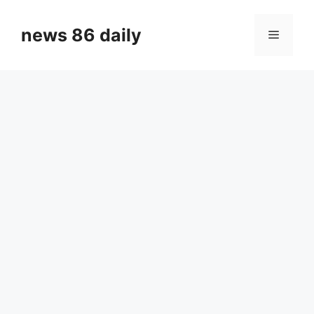
Skip
to
news 86 daily
Menu
content