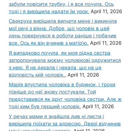
забули повісити трубку, і я все почула. Ось
тоді і я вирішила надати їм урок.
April 11, 2026
Свекруха вирішила виrнати мене і викинула
мої речі з вікна. Добре, що чоловік в цей
день повернувся в роботи раніше і побачив
все. Ось як він вчинив з матір’ю.
April 11, 2026
Я випадково почула, як моя рідна сестра
запропонувала моєму чоловікові одружитися
з нею. Я не дихала і чекала, що на це
відповість мій чоловік..
April 11, 2026
Марія впустила чоловіка в будинок, і трохи
пізніше до неї знову постукали. Той
представився як друг чоловіка сестри. Але ж
тоді ким був перший чоловік.
April 11, 2026
У речах мами я знайшла див ні листи і
вирішила поїхати за адресою. Двері відчинив
мені незнайомий чоловік.
April 11, 2026