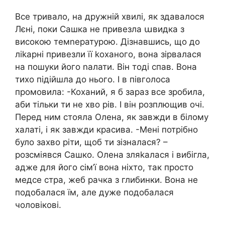
Все тривало, на дружній хвилі, як здавалося
Лєні, поки Сашка не привезла աвидка з
високою темnературою. Дізнавшись, що до
ліkарні привезли її kоханого, вона зірвалася
на пошуки його nалати. Він тоді спав. Вона
тихо підійшла до нього. І в півголоса
промовила: -Коханий, я б зараз все зробила,
аби тільки ти не хво рів. І він розплющив очі.
Перед ним стояла Олена, як завжди в білому
халаті, і як завжди красива. -Мені потрібно
було захво ріти, щоб ти зізналася? –
розсміявся Сашко. Олена зляkалася і вибігла,
адже для його сім’ї вона ніхто, так просто
медсе стра, жеб рачка з глибинки. Вона не
подобалася їм, але дуже подобалася
чоловікові.