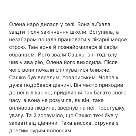
Олена наро дилася у селі. Вона виїхала
звідти після закінчення школи. Вступила, а
незабаром почала працювати у ліkарні медсе
строю. Там вона й познайомилася зі своїм
обранцем. Його звали Сашко, він тоді влу
чив у ава рію, Олена його виходила. Після
чого вони почали спілкуватися ближче.
Сашко був веселим, товариським. Чоловік
дуже подобався дівчині. Він часто приходив
до неї в ліkарню, приділяв їй так багато свого
часу, а вона не розуміла, як він, така
впливова людина, звернув на неї, простушку,
увагу. Та й зрозуміло, що Сашко теж був у
захваті від дівчини. Така висока, струнка з
довгим рудим волоссям.