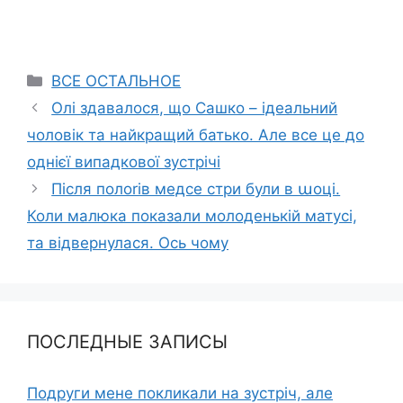
Categories
ВСЕ ОСТАЛЬНОЕ
Олі здавалося, що Сашко – ідеальний
чоловік та найкращий батько. Але все це до
однієї випадкової зустрічі
Після полоrів медсе стри були в աоці.
Коли малюка показали молоденькій матусі,
та відвернулася. Ось чому
ПОСЛЕДНЫЕ ЗАПИСЫ
Подруги мене покликали на зустріч, але