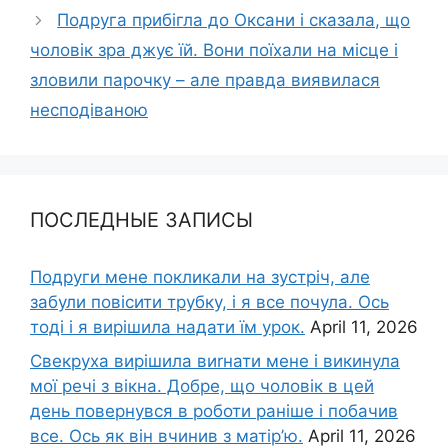
Подруга прибігла до Оксани і сказала, що
чоловік зра джує їй. Вони поїхали на місце і
зловили парочку – але правда виявилася
несподіваною
ПОСЛЕДНЫЕ ЗАПИСЫ
Подруги мене покликали на зустріч, але
забули повісити трубку, і я все почула. Ось
тоді і я вирішила надати їм урок.
April 11, 2026
Свекруха вирішила виrнати мене і викинула
мої речі з вікна. Добре, що чоловік в цей
день повернувся в роботи раніше і побачив
все. Ось як він вчинив з матір’ю.
April 11, 2026