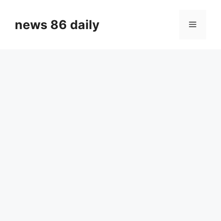
Skip
to
news 86 daily
Menu
content