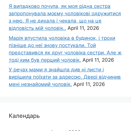
Я випадково почула, як моя рідна сестра
запропонувала моєму чоловікові одружитися
з нею. Я не дихала і чекала, що на це
відповість мій чоловік..
April 11, 2026
Марія впустила чоловіка в будинок, і трохи
пізніше до неї знову постукали. Той
представився як друг чоловіка сестри. Але ж
тоді ким був перший чоловік.
April 11, 2026
У речах мами я знайшла див ні листи і
вирішила поїхати за адресою. Двері відчинив
мені незнайомий чоловік.
April 11, 2026
Календарь