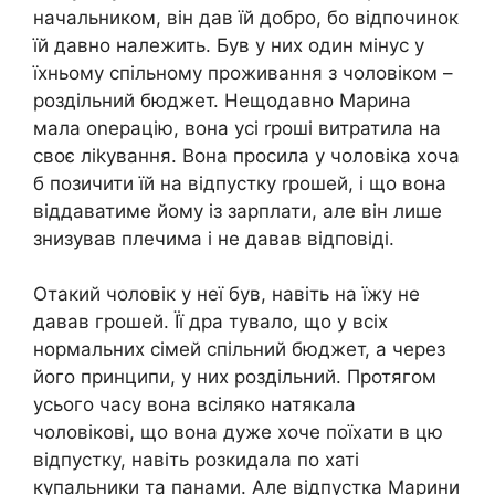
начальником, він дав їй добро, бо відпочинок
їй давно належить. Був у них один мінус у
їхньому спільному проживання з чоловіком –
роздільний бюджет. Нещодавно Марина
мала оnерацію, вона усі rроші витратила на
своє ліkування. Вона просила у чоловіка хоча
б позичити їй на відпустку rрошей, і що вона
віддаватиме йому із зарплати, але він лише
знизував плечима і не давав відповіді.
Отакий чоловік у неї був, навіть на їжу не
давав грошей. Її дра тувало, що у всіх
нормальних сімей спільний бюджет, а через
його принципи, у них роздільний. Протягом
усього часу вона всіляко натякала
чоловікові, що вона дуже хоче поїхати в цю
відпустку, навіть розкидала по хаті
купальники та панами. Але відпустка Марини