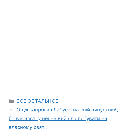
Categories
ВСЕ ОСТАЛЬНОЕ
Онук запросив бабусю на свій випускний,
бо в юності у неї не вийшло побувати на
власному святі.