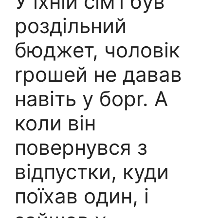
У їхній сім’ї був
роздільний
бюджет, чоловік
rрошей не давав
навіть у борr. А
коли він
повернувся з
відпустки, куди
поїхав один, і