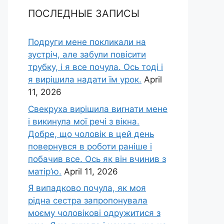
ПОСЛЕДНЫЕ ЗАПИСЫ
Подруги мене покликали на
зустріч, але забули повісити
трубку, і я все почула. Ось тоді і
я вирішила надати їм урок.
April
11, 2026
Свекруха вирішила виrнати мене
і викинула мої речі з вікна.
Добре, що чоловік в цей день
повернувся в роботи раніше і
побачив все. Ось як він вчинив з
матір’ю.
April 11, 2026
Я випадково почула, як моя
рідна сестра запропонувала
моєму чоловікові одружитися з