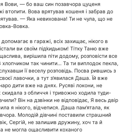
я Вови, — бо ваш син позавчора цуценя
жі втопити. Вова врятував кошеня і забрав до
рятував. — Яка невихована! Ти не чула, що не
овка-Вовка.
допомагає в гаражі, всіх захищає, нікого в
істали ви своїм підkидьком! Тітку Таню вже
а щаслива, вирішила піти додому, розповісти все
 З хлопчиком так чинити… Та ти виплодок пекла,
ислухавши її веселу розповідь. Посва рившись з
своєї лавочки, а тут з’явилася Даша. Їй вже
наро дити вже на днях. Русяві локони, не
х скидала з обличчя і тривожно ходила туди-
чили? Він на дзвінки не відповідає, Я весь двір
ла я нікого, відчепися. Даша пам’ятала, як
 вчора. Молодій дівчині поставили страաний
вік, Сергій, не залишив дружину, хоч та й
на не могла ощасливити коханого