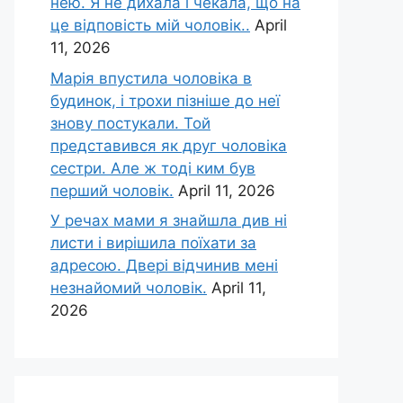
нею. Я не дихала і чекала, що на
це відповість мій чоловік..
April
11, 2026
Марія впустила чоловіка в
будинок, і трохи пізніше до неї
знову постукали. Той
представився як друг чоловіка
сестри. Але ж тоді ким був
перший чоловік.
April 11, 2026
У речах мами я знайшла див ні
листи і вирішила поїхати за
адресою. Двері відчинив мені
незнайомий чоловік.
April 11,
2026