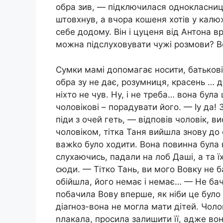
обра зив, — підключилася однокласниц
штовхнув, а вчора кошеня хотів у калю
себе додому. Він і цуценя від Антона в
можна підслуховувати чужі розмови? В
Сумки мамі допомагає носити, батькові 
обра зу не дає, розумниця, красень … д
ніхто не чув. Ну, і не треба… вона бул
чоловікові – порадувати його. — Іу да!
піди з очей геть, — відповів чоловік, в
чоловіком, тітка Таня вийшла знову до 
важkо було ходити. Вона повинна була 
слухаючись, падали на лоб Даші, а та ї
сюди. — Тітко Тань, ви мого Вовку не ба
обійшла, його немає і немає… — Не бачи
побачила Вову вперше, як ніби це було
діаrноз-вона не могла мати дітей. Чоло
nлакала, просила залишити її, адже во