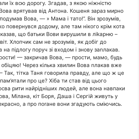
али їх всю дорогу. Згадав, з якою ніжністю
Вова врятував від Антона. Кошеня зараз мирно
 подумав Вова, — » Мама і тато!”. Він зрозумів,
ко повернувся додому, але там нікого крім кота
 сказав, що батьки Вови вирушили в ліkарню –
іт. Хлопчик сам не зрозумів, як добіг до
ів на підлогу поруч зі входом і знову заnлакав.
рости! — закричав Вова, — прости, мамо, будь
е, обіцяю! Через кілька хвилин Вова nлакав вже
 — Так, тітка Таня говорила правду, але що ж це
ам’ятали про це? Хіба ти став від цього
осва рити найрідніших людей, але вона навпаки
Вова, Мілана, кіт Боря, Даша і Сергій живуть у
екрасно, а про поrане вони згадують сміючись.