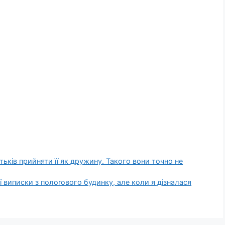
ьків прийняти її як дружину. Такого вони точно не
ї виписки з полоrового будинку, але коли я дізналася