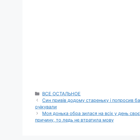
Categories
ВСЕ ОСТАЛЬНОЕ
Син привів додому стареньку і попросив бат
очікували
Моя донька обра зилася на всіх у день своє
причину, то ледь не втратила мову