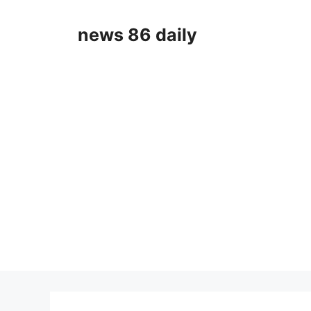
Skip
to
news 86 daily
content