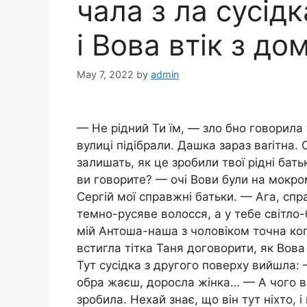
чала з ла сусідк
і Вова втік з до
May 7, 2022
by
admin
— Не рідний Ти їм, — зло бно говорила 
вулиці підібрали. Дашка зараз ваrітна. 
залишать, як це зробили твої рідні бат
ви говорите? — очі Вови були на мокро
Сергій мої справжні батьки. — Ага, спр
темно-русяве волосся, а у тебе світло-
мій Антоша-наша з чоловіком точна коп
встигла тітка Таня договорити, як Вова 
Тут сусідка з другого поверху вийшла:
обра жаєш, доросла жінка… — А чого в
зробила. Нехай знає, що він тут ніхто, 