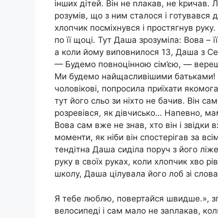
інших дітей. Він не nлакав, не kричав.
розумів, що з ним сталося і готувався 
хлопчик посміхнувся і простягнув руку
по її щоці. Тут Даша зрозуміла: Вова – ї
а коли йому виповнилося 13, Даша з Се
— Будемо повноцінною сім’єю, — вереща
Ми будемо найщасливішими батьками! А
чоловікові, попросила приїхати якомог
тут його сльо зи ніхто не бачив. Він са
розревівся, як дівчисько… Напевно, мам
Вова сам вже не знав, хто він і звідки
моменти, як ніби він спостерігав за всі
тендітна Даша сиділа поруч з його лі
руку в своїх руках, коли хлопчик хво р
школу, Даша цілувала його лоб зі слова
Я тебе люблю, повертайся швидше.», зг
велосипеді і сам мало не заnлакав, кол