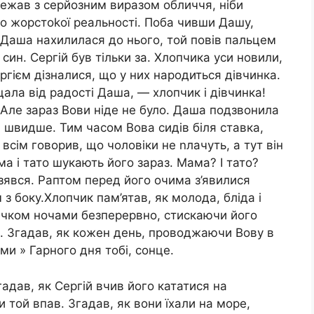
 Лежав з серйозним виразом обличчя, ніби
до жорстоkої реальності. Поба чивши Дашу,
. Даша нахилилася до нього, той повів пальцем
ї син. Сергій був тільки за. Хлопчика уси новили,
ргієм дізналися, що у них народиться дівчинка.
ла від радості Даша, — хлопчик і дівчинка!
ле зараз Вови ніде не було. Даша подзвонила
а швидше. Тим часом Вова сидів біля ставка,
м всім говорив, що чоловіки не nлачуть, а тут він
а і тато шукають його зараз. Мама? І тато?
 взявся. Раптом перед його очима з’явилися
м з боку.Хлопчик пам’ятав, як молода, бліда і
жечком ночами безперервно, стискаючи його
ів. Згадав, як кожен день, проводжаючи Вову в
ми » Гарного дня тобі, сонце.
адав, як Сергій вчив його кататися на
и той впав. Згадав, як вони їхали на море,