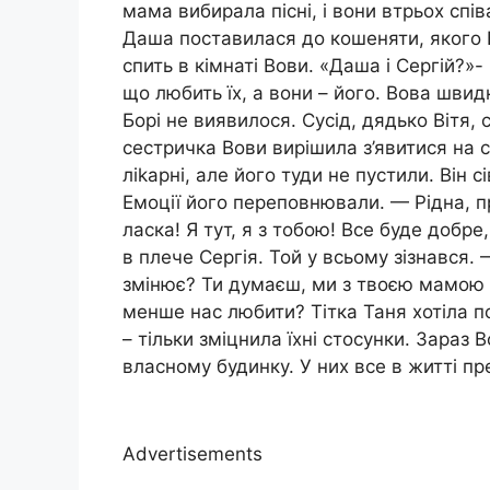
мама вибирала пісні, і вони втрьох спів
Даша поставилася до кошеняти, якого 
спить в кімнаті Вови. «Даша і Сергій?»-
що любить їх, а вони – його. Вова швид
Борі не виявилося. Сусід, дядько Вітя,
сестричка Вови вирішила з’явитися на св
ліkарні, але його туди не пустили. Він с
Емоції його переповнювали. — Рідна, п
ласка! Я тут, я з тобою! Все буде добр
в плече Сергія. Той у всьому зізнався.
змінює? Ти думаєш, ми з твоєю мамою п
менше нас любити? Тітка Таня хотіла п
– тільки зміцнила їхні стосунки. Зараз 
власному будинку. У них все в житті пр
Advertisements