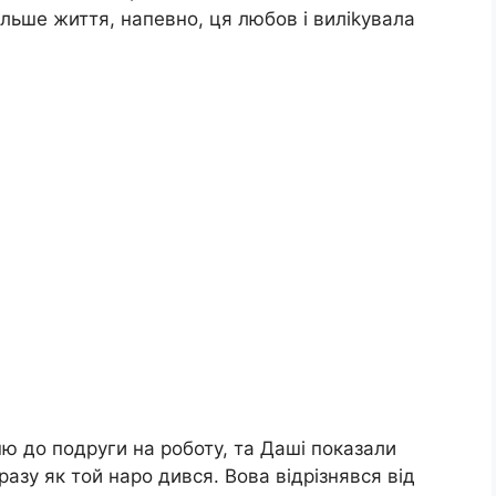
ільше життя, напевно, ця любов і виліkувала
ю до подруги на роботу, та Даші показали
разу як той наро дився. Вова відрізнявся від