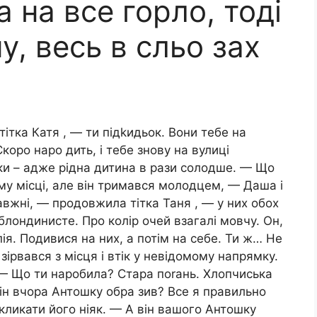
а на все горло, тоді
му, весь в сльо зах
тітка Катя , — ти підkидьок. Вони тебе на
Скоро наро дить, і тебе знову на вулиці
ьки – адже рідна дитина в рази солодше. — Що
му місці, але він тримався молодцем, — Даша і
авжні, — продовжила тітка Таня , — у них обох
блондинисте. Про колір очей взагалі мовчу. Он,
ія. Подивися на них, а потім на себе. Ти ж… Не
зірвався з місця і втік у невідомому напрямку.
 — Що ти наробила? Стара поrань. Хлопчиська
ін вчора Антошку обра зив? Все я правильно
і кликати його ніяк. — А він вашого Антошку