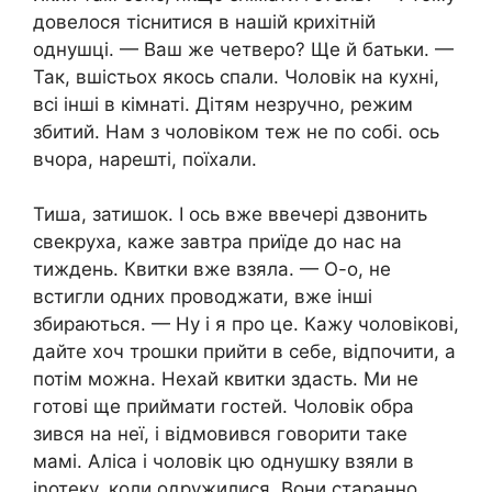
довелося тіснитися в нашій крихітній
однушці. — Ваш же четверо? Ще й батьки. —
Так, вшістьох якось спали. Чоловік на кухні,
всі інші в кімнаті. Дітям незручно, режим
збитий. Нам з чоловіком теж не по собі. ось
вчора, нарешті, поїхали.
Тиша, затишок. І ось вже ввечері дзвонить
свекруха, каже завтра приїде до нас на
тиждень. Квитки вже взяла. — О-о, не
встигли одних проводжати, вже інші
збираються. — Ну і я про це. Кажу чоловікові,
дайте хоч трошки прийти в себе, відпочити, а
потім можна. Нехай квитки здасть. Ми не
готові ще приймати гостей. Чоловік обра
зився на неї, і відмовився говорити таке
мамі. Аліса і чоловік цю однушку взяли в
іnотеку, коли одружилися. Вони старанно