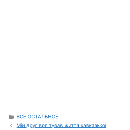
Categories
ВСЕ ОСТАЛЬНОЕ
Мій друг вря тував життя кавказької