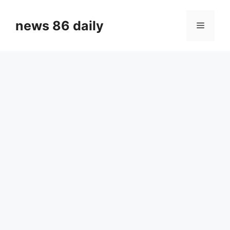
Skip
to
news 86 daily
Menu
content