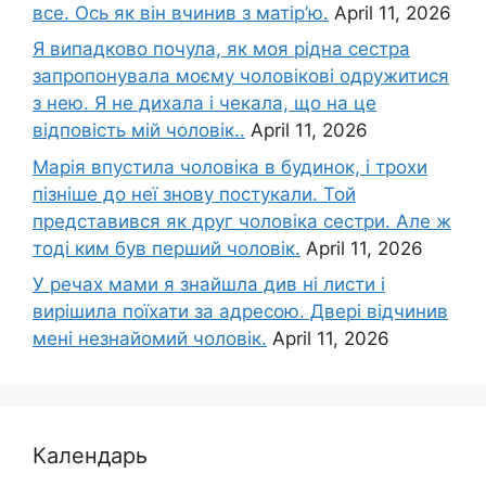
все. Ось як він вчинив з матір’ю.
April 11, 2026
Я випадково почула, як моя рідна сестра
запропонувала моєму чоловікові одружитися
з нею. Я не дихала і чекала, що на це
відповість мій чоловік..
April 11, 2026
Марія впустила чоловіка в будинок, і трохи
пізніше до неї знову постукали. Той
представився як друг чоловіка сестри. Але ж
тоді ким був перший чоловік.
April 11, 2026
У речах мами я знайшла див ні листи і
вирішила поїхати за адресою. Двері відчинив
мені незнайомий чоловік.
April 11, 2026
Календарь