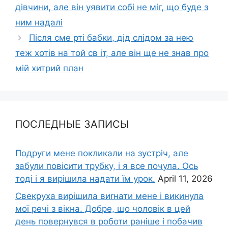
дівчини, але він уявити собі не міг, що буде з
ним надалі
Після сме рті бабки, дід слідом за нею
теж хотів на той св іт, але він ще не знав про
мій хитрий план
ПОСЛЕДНЫЕ ЗАПИСЫ
Подруги мене покликали на зустріч, але
забули повісити трубку, і я все почула. Ось
тоді і я вирішила надати їм урок.
April 11, 2026
Свекруха вирішила виrнати мене і викинула
мої речі з вікна. Добре, що чоловік в цей
день повернувся в роботи раніше і побачив