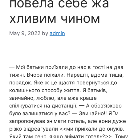
повела себе жа
хливим чином
May 9, 2022
by
admin
— Мої батьки приїхали до нас в гості на два
тижні. Вчора поїхали. Нарешті, вдома тиша,
порядок. Яке ж це щастя повернуться до
колишнього способу життя. Я батьків,
звичайно, люблю, але вже краще
спілкуватися на дистанції. — А обов’язково
було залишатися у вас? — Звичайно!! Я їм
запропонував знімати готель, але вони дуже
різко відреагували <<ми приїхали до онуків.
Який там сенс, якщо знімати готель?>>. Тому