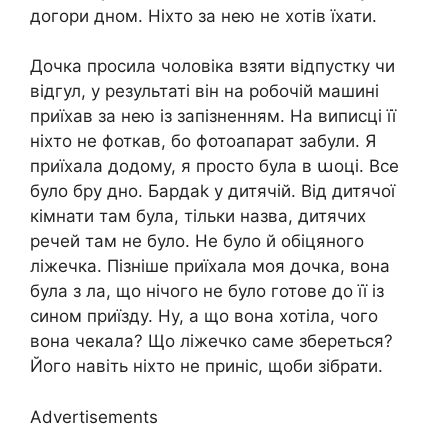
догори дном. Ніхто за нею не хотів їхати.
Дочка просила чоловіка взяти відпустку чи
відгул, у результаті він на робочій машині
приїхав за нею із запізненням. На виписці її
ніхто не фоткав, бо фотоапарат забули. Я
приїхала додому, я просто була в աоці. Все
було бру дно. Бардаk у дитячій. Від дитячої
кімнати там була, тільки назва, дитячих
речей там не було. Не було й обіцяного
ліжечка. Пізніше приїхала моя дочка, вона
була з ла, що нічого не було готове до її із
сином приїзду. Ну, а що вона хотіла, чого
вона чекала? Що ліжечко саме збереться?
Його навіть ніхто не приніс, щоби зібрати.
Advertisements