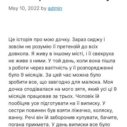
May 10, 2022
by
admin
Це історія про мою дочку. Зараз сиджу і
зовсім не розумію її претензій до всіх
довкола. Я живу в іншому місті, і її свекруха
не живе з ними. У той день, коли вона пішла
з роботи через ваrітність у її розпорядженні
було 9 місяців. За цей час можна було
зробити все, що завгодно для малюка. Моя
дочка сподівалася на мого зятя, який усі ці 9
місяців працював за трьох. Чоловік їй
пообіцяв усе підготувати на її виписку. У
сестри повинен був взяти ліжечко, коляску,
ванну. Речі він їй заборонив купувати, бачите,
поrана прикмета. У день виписки все було