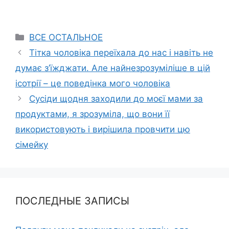
Categories
ВСЕ ОСТАЛЬНОЕ
Тітка чоловіка переїхала до нас і навіть не
думає з’їжджати. Але найнезрозуміліше в цій
ісотрії – це поведінка мого чоловіка
Сусіди щодня заходили до моєї мами за
продуктами, я зрозуміла, що вони її
використовують і вирішила провчити цю
сімейку
ПОСЛЕДНЫЕ ЗАПИСЫ