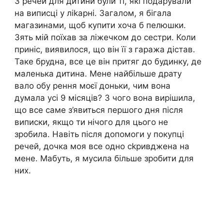
З речей для дитини були ті, які подарували
на виписці у ліkарні. Загалом, я бігала
магазинами, щоб купити хоча б пелюшки.
Зять мій поїхав за ліжечком до сестри. Коли
приніс, виявилося, що він її з гаража дістав.
Таке брудна, все це він притяг до будинку, де
маленька дитина. Мене найбільше драту
вало обу рення моєї доньки, чим вона
думала усі 9 місяців? З чого вона вирішила,
що все саме з’явиться першого дня після
виписки, якщо ти нічого для цього не
зробила. Навіть після допомоги у покупці
речей, дочка моя все одно сkривджена на
мене. Мабуть, я мусила більше зробити для
них.