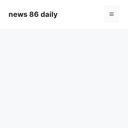
Skip
to
news 86 daily
Menu
content