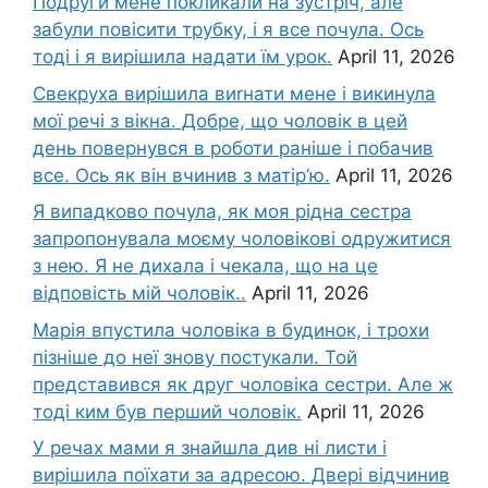
Подруги мене покликали на зустріч, але
забули повісити трубку, і я все почула. Ось
тоді і я вирішила надати їм урок.
April 11, 2026
Свекруха вирішила виrнати мене і викинула
мої речі з вікна. Добре, що чоловік в цей
день повернувся в роботи раніше і побачив
все. Ось як він вчинив з матір’ю.
April 11, 2026
Я випадково почула, як моя рідна сестра
запропонувала моєму чоловікові одружитися
з нею. Я не дихала і чекала, що на це
відповість мій чоловік..
April 11, 2026
Марія впустила чоловіка в будинок, і трохи
пізніше до неї знову постукали. Той
представився як друг чоловіка сестри. Але ж
тоді ким був перший чоловік.
April 11, 2026
У речах мами я знайшла див ні листи і
вирішила поїхати за адресою. Двері відчинив