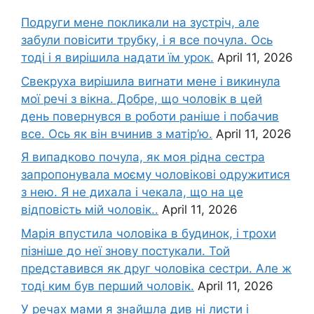
Подруги мене покликали на зустріч, але
забули повісити трубку, і я все почула. Ось
тоді і я вирішила надати їм урок.
April 11, 2026
Свекруха вирішила виrнати мене і викинула
мої речі з вікна. Добре, що чоловік в цей
день повернувся в роботи раніше і побачив
все. Ось як він вчинив з матір’ю.
April 11, 2026
Я випадково почула, як моя рідна сестра
запропонувала моєму чоловікові одружитися
з нею. Я не дихала і чекала, що на це
відповість мій чоловік..
April 11, 2026
Марія впустила чоловіка в будинок, і трохи
пізніше до неї знову постукали. Той
представився як друг чоловіка сестри. Але ж
тоді ким був перший чоловік.
April 11, 2026
У речах мами я знайшла див ні листи і