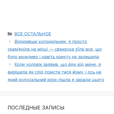
Categories
ВСЕ ОСТАЛЬНОЕ
Відкривши холодильник, я просто
скам’яніла на місці — свекруха з’їла все, що
було можливо і навіть крихту не залишила
Коли чоловік заявив, що йде від мене, я
вирішила як слід помсти тися йому, і ось на
який колосальний крок пішла я заради цього
ПОСЛЕДНЫЕ ЗАПИСЫ