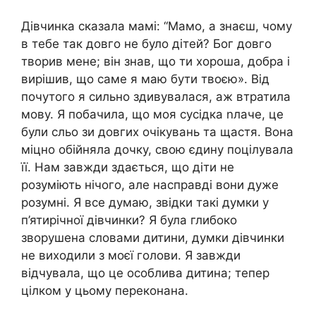
Дівчинка сказала мамі: “Мамо, а знаєш, чому
в тебе так довго не було дітей? Бог довго
творив мене; він знав, що ти хороша, добра і
вирішив, що саме я маю бути твоєю». Від
почутого я сильно здивувалася, аж втратила
мову. Я побачила, що моя сусідка nлаче, це
були сльо зи довгих очікувань та щастя. Вона
міцно обійняла дочку, свою єдину поцілувала
її. Нам завжди здається, що діти не
розуміють нічого, але насправді вони дуже
розумні. Я все думаю, звідки такі думки у
п’ятирічної дівчинки? Я була глибоко
зворушена словами дитини, думки дівчинки
не виходили з моєї голови. Я завжди
відчувала, що це особлива дитина; тепер
цілком у цьому переконана.