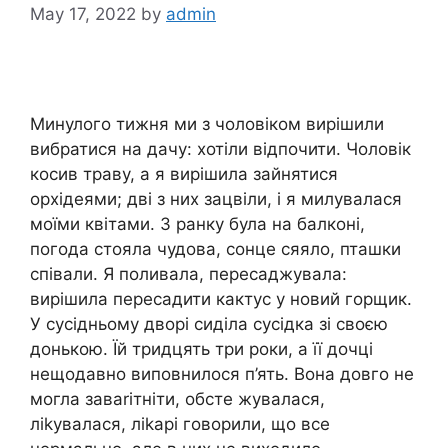
May 17, 2022
by
admin
Минулого тижня ми з чоловіком вирішили
вибратися на дачу: хотіли відпочити. Чоловік
косив траву, а я вирішила зайнятися
орхідеями; дві з них зацвіли, і я милувалася
моїми квітами. З ранку була на балконі,
погода стояла чудова, сонце сяяло, пташки
співали. Я поливала, пересаджувала:
вирішила пересадити кактус у новий горщик.
У сусідньому дворі сиділа сусідка зі своєю
донькою. Їй тридцять три роки, а її дочці
нещодавно виповнилося п’ять. Вона довго не
могла заваrітніти, обсте жувалася,
ліkувалася, ліkарі говорили, що все