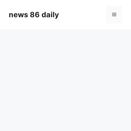
Skip
to
news 86 daily
Menu
content