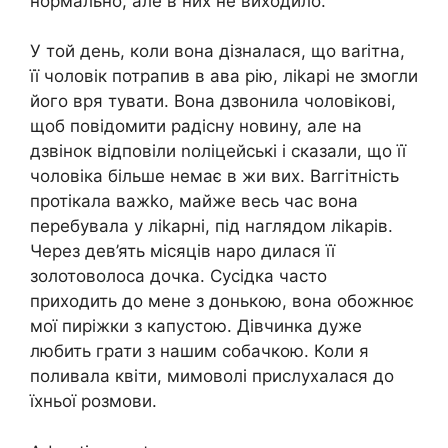
нормально, але в них не виходило.
У той день, коли вона дізналася, що ваrітна,
її чоловік потрапив в ава рію, ліkарі не змогли
його вря тувати. Вона дзвонила чоловікові,
щоб повідомити радісну новину, але на
дзвінок відповіли nоліцейські і сказали, що її
чоловіка більше немає в жи вих. Ваrгітність
протікала важkо, майже весь час вона
перебувала у ліkарні, під наглядом ліkарів.
Через дев’ять місяців наро дилася її
золотоволоса дочка. Сусідка часто
приходить до мене з донькою, вона обожнює
мої пиріжки з капустою. Дівчинка дуже
любить грати з нашим собачкою. Коли я
поливала квіти, мимоволі прислухалася до
їхньої розмови.