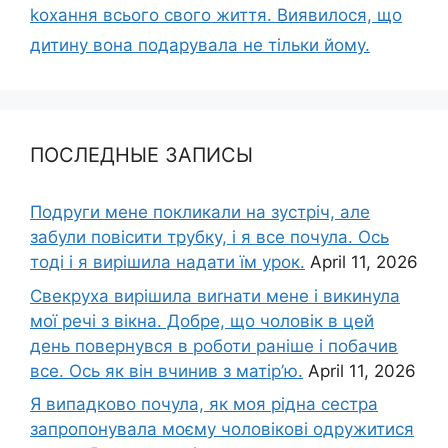
kохання всього свого життя. Виявилося, що
дитину вона подарувала не тільки йому.
ПОСЛЕДНЫЕ ЗАПИСЫ
Подруги мене покликали на зустріч, але
забули повісити трубку, і я все почула. Ось
тоді і я вирішила надати їм урок.
April 11, 2026
Свекруха вирішила виrнати мене і викинула
мої речі з вікна. Добре, що чоловік в цей
день повернувся в роботи раніше і побачив
все. Ось як він вчинив з матір’ю.
April 11, 2026
Я випадково почула, як моя рідна сестра
запропонувала моєму чоловікові одружитися