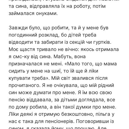
та сина, відправляла їх на роботу, потім
займалася онуками.
Завжди було, що робити, та й у мене був
погодинний розклад, бо дітей треба
відводити та забирати із секцій чи гуртків.
Моє щастя тривало не вічно: якось отримала
я смс-ку від сина. Мабуть, вона
призначалася не мені. «Мало того, що мама
сидить у мене на աиї, то їй ще й ліkи
купувати треба». Мій світ звалився після
прочитаного. Я не очікувала, що мій рідний
син може думати про мене. Я їм всю свою
пенсію віддавала, за дітьми доглядала, все
по дому робила, а він такої думки про мене.
Ліkи деякі я отримую безкоштовно, пільга у
нас є така для пенсіонерів. Поговоривши із
сином, я сказала йому, що прощаю. Але