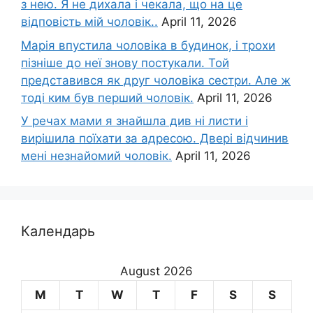
з нею. Я не дихала і чекала, що на це
відповість мій чоловік..
April 11, 2026
Марія впустила чоловіка в будинок, і трохи
пізніше до неї знову постукали. Той
представився як друг чоловіка сестри. Але ж
тоді ким був перший чоловік.
April 11, 2026
У речах мами я знайшла див ні листи і
вирішила поїхати за адресою. Двері відчинив
мені незнайомий чоловік.
April 11, 2026
Календарь
August 2026
M
T
W
T
F
S
S