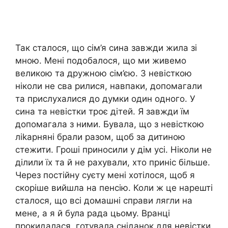
Так сталося, що сім’я сина завжди жила зі
мною. Мені подобалося, що ми живемо
великою та дружною сім’єю. З невісткою
ніколи не сва рилися, навпаки, допомагали
та прислухалися до думки один одного. У
сина та невістки троє дітей. Я завжди їм
допомагала з ними. Бувала, що з невісткою
ліkарняні брали разом, щоб за дитиною
стежити. Гроші приносили у дім усі. Ніколи не
ділили їх та й не рахували, хто приніс більше.
Через постійну суєту мені хотілося, щоб я
скоріше вийшла на пенсію. Коли ж це нарешті
сталося, що всі домашні справи лягли на
мене, а я й була рада цьому. Вранці
прокидалася, готувала сніданок для невістки