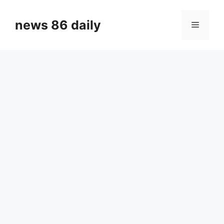
Skip
to
news 86 daily
Menu
content