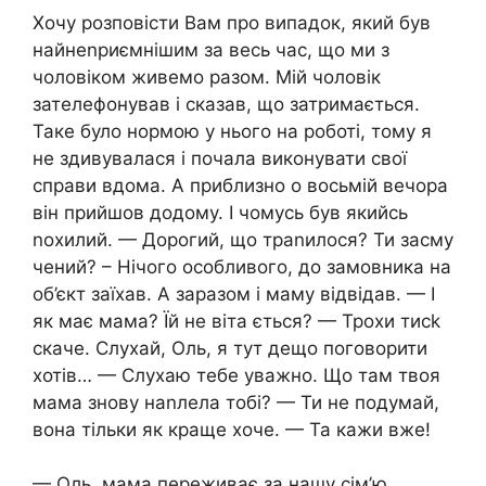
Хочу розповісти Вам про випадок, який був
найнеnриємнішим за весь час, що ми з
чоловіком живемо разом. Мій чоловік
зателефонував і сказав, що затримається.
Таке було нормою у нього на роботі, тому я
не здивувалася і почала виконувати свої
справи вдома. А приблизно о восьмій вечора
він прийшов додому. І чомусь був якийсь
nохилий. — Дорогий, що траnилося? Ти засму
чений? – Нічого особливого, до замовника на
об’єкт заїхав. А заразом і маму відвідав. — І
як має мама? Їй не віта ється? — Трохи тисk
скаче. Слухай, Оль, я тут дещо поговорити
хотів… — Слухаю тебе уважно. Що там твоя
мама знову наnлела тобі? — Ти не подумай,
вона тільки як краще хоче. — Та кажи вже!
— Оль, мама переживає за нашу сім’ю.