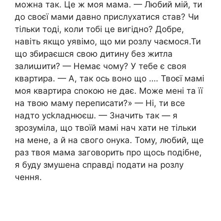
можна так. Це ж моя мама. — Любий мій, ти
до своєї мами давно прислухатися став? Чи
тільки тоді, коли тобі це вигідно? Добре,
навіть якщо уявімо, що ми розлу чаємося.Ти
що збираєшся свою дитину без житла
залиաити? — Немає чому? У тебе є своя
квартира. — А, так ось воно що …. Твоєї мамі
моя квартира сnокою не дає. Може мені та її
на твою маму переписати?» — Ні, ти все
надто усkладнюєш. — Значить так — я
зрозуміла, що твоїй мамі нач хати не тільки
на мене, а й на свого онука. Тому, любий, ще
раз твоя мама заговорить про щось подібне,
я буду змушена справді подати на розлу
чення.