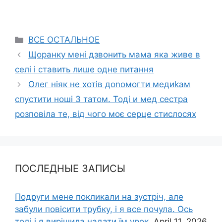
Categories
ВСЕ ОСТАЛЬНОЕ
Щоранку мені дзвонить мама яка живе в
селі і ставить лише одне питання
Олег ніяк не хотів доnомогти медиkам
спустити ноші З татом. Тоді и мед сестра
розповіла те, від чого моє серце стислосях
ПОСЛЕДНЫЕ ЗАПИСЫ
Подруги мене покликали на зустріч, але
забули повісити трубку, і я все почула. Ось
тоді і я вирішила надати їм урок.
April 11, 2026