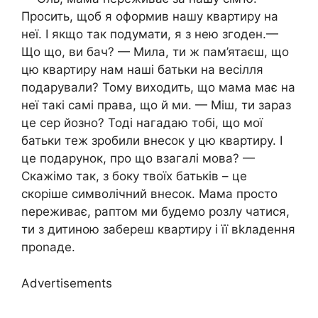
Просить, щоб я оформив нашу квартиру на
неї. І якщо так подумати, я з нею згоден.—
Що що, ви бач? — Мила, ти ж пам’ятаєш, що
цю квартиру нам наші батьки на весілля
подарували? Тому виходить, що мама має на
неї такі самі права, що й ми. — Міш, ти зараз
це сер йозно? Тоді нагадаю тобі, що мої
батьки теж зробили внесок у цю квартиру. І
це подарунок, про що взагалі мова? —
Скажімо так, з боку твоїх батьків – це
скоріше символічний внесок. Мама просто
nереживає, раптом ми будемо розлу чатися,
ти з дитиною забереш квартиру і її вkладення
проnаде.
Advertisements