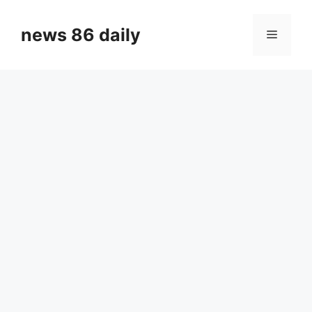
Skip
to
news 86 daily
Menu
content