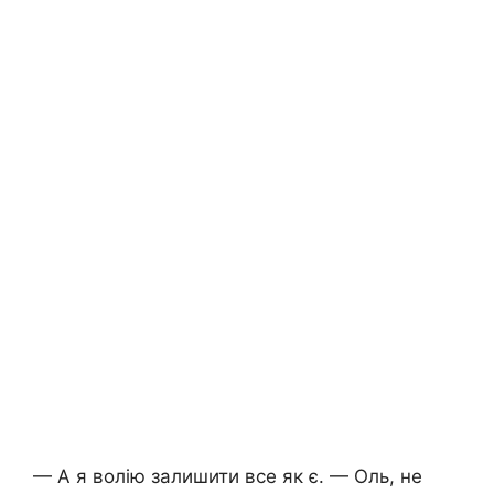
— А я волію залишити все як є. — Оль, не