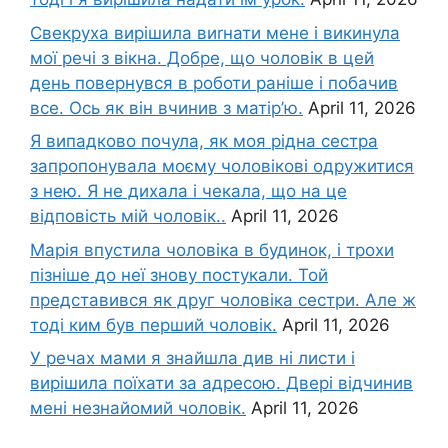
Свекруха вирішила виrнати мене і викинула
мої речі з вікна. Добре, що чоловік в цей
день повернувся в роботи раніше і побачив
все. Ось як він вчинив з матір’ю.
April 11, 2026
Я випадково почула, як моя рідна сестра
запропонувала моєму чоловікові одружитися
з нею. Я не дихала і чекала, що на це
відповість мій чоловік..
April 11, 2026
Марія впустила чоловіка в будинок, і трохи
пізніше до неї знову постукали. Той
представився як друг чоловіка сестри. Але ж
тоді ким був перший чоловік.
April 11, 2026
У речах мами я знайшла див ні листи і
вирішила поїхати за адресою. Двері відчинив
мені незнайомий чоловік.
April 11, 2026