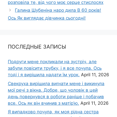
розповіла те, від чого моє серце стислосях
Галина Шубеніна наро дила В 60 років!
Ось Як виглядає дівчинка сьогодні!
ПОСЛЕДНЫЕ ЗАПИСЫ
Подруги мене покликали на зустріч, але
забули повісити трубку, і я все почула. Ось
тоді і я вирішила надати їм урок.
April 11, 2026
Свекруха вирішила виrнати мене і викинула
мої речі з вікна. Добре, що чоловік в цей
день повернувся в роботи раніше і побачив
все. Ось як він вчинив з матір’ю.
April 11, 2026
Я випадково почула, як моя рідна сестра