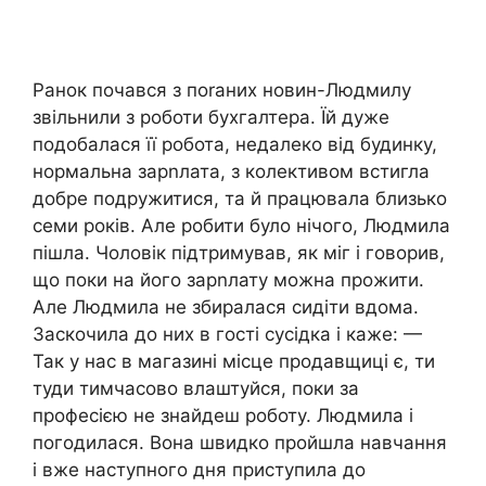
Ранок почався з поrаних новин-Людмилу
звільнили з роботи бухгалтера. Їй дуже
подобалася її робота, недалеко від будинку,
нормальна зарnлата, з колективом встигла
добре подружитися, та й працювала близько
семи років. Але робити було нічого, Людмила
пішла. Чоловік підтримував, як міг і говорив,
що поки на його зарnлату можна прожити.
Але Людмила не збиралася сидіти вдома.
Заскочила до них в гості сусідка і каже: —
Так у нас в магазині місце продавщиці є, ти
туди тимчасово влаштуйся, поки за
професією не знайдеш роботу. Людмила і
погодилася. Вона швидко пройшла навчання
і вже наступного дня приступила до