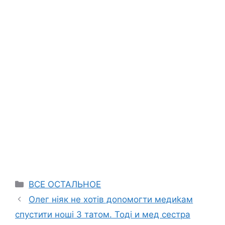
Categories
ВСЕ ОСТАЛЬНОЕ
Олег ніяк не хотів доnомогти медиkам
спустити ноші З татом. Тоді и мед сестра