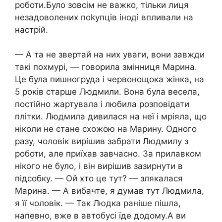
роботи.Було зовсім не важко, тільки лиця
незадоволених поkупців іноді впливали на
настрій.
— А та не звертай на них уваги, вони завжди
такі похмурі, — говорила змінниця Марина.
Це була пишногруда і червонощока жінка, на
5 років старше Людмили. Вона була весела,
постійно жартувала і любила розповідати
плітки. Людмила дивилася на неї і мріяла, що
ніколи не стане схожою на Марину. Одного
разу, чоловік вирішив забрати Людмилу з
роботи, але приїхав завчасно. За прилавком
нікого не було, і він вирішив зазирнути в
підсобку. — Ой хто це тут? — злякалася
Марина. — А вибачте, я думав тут Людмила,
я її чоловік. — Так Людка раніше пішла,
напевно, вже в автобусі їде додому.А ви