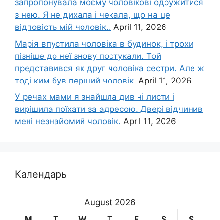
запропонувала моєму чоловікові одружитися
з нею. Я не дихала і чекала, що на це
відповість мій чоловік..
April 11, 2026
Марія впустила чоловіка в будинок, і трохи
пізніше до неї знову постукали. Той
представився як друг чоловіка сестри. Але ж
тоді ким був перший чоловік.
April 11, 2026
У речах мами я знайшла див ні листи і
вирішила поїхати за адресою. Двері відчинив
мені незнайомий чоловік.
April 11, 2026
Календарь
August 2026
M
T
W
T
F
S
S