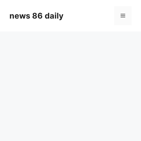
Skip
to
news 86 daily
Menu
content