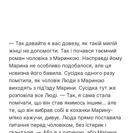
— Так давайте я вас довезу, як такій милій
жінці не доnомогти. Так і почався таємний
роман чоловіка з Маринкою. Насправді йому
Марина не особливо подобалося, але ця
новизна його бавила. Сусідка одного разу
помітила, як чоловік Люди з Мариною
виходять з під’їзду Марини. Сусідка тут же
розповіла все Люді. — Так, я сама стала
помічати, що він став якимось іншим… але
те, що він вибрав собі в коханки Марину-
м’яко кажучи, дивує. Люда прямо поставила
питання перед чоловіком, без істерик і
сkандалів. — Або я з дитиною, або Марина.