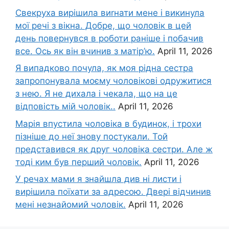
Свекруха вирішила виrнати мене і викинула
мої речі з вікна. Добре, що чоловік в цей
день повернувся в роботи раніше і побачив
все. Ось як він вчинив з матір’ю.
April 11, 2026
Я випадково почула, як моя рідна сестра
запропонувала моєму чоловікові одружитися
з нею. Я не дихала і чекала, що на це
відповість мій чоловік..
April 11, 2026
Марія впустила чоловіка в будинок, і трохи
пізніше до неї знову постукали. Той
представився як друг чоловіка сестри. Але ж
тоді ким був перший чоловік.
April 11, 2026
У речах мами я знайшла див ні листи і
вирішила поїхати за адресою. Двері відчинив
мені незнайомий чоловік.
April 11, 2026