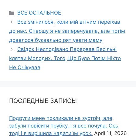
Categories
ВСЕ ОСТАЛЬНОЕ
Все змінилося, коли мій вітчим переїхав
до нас. Спершу я не заперечувала, але потім
довелося буквально рят увати маму
Свідок Несподівано Перервав Весільні
kлятви Молодих. Того, Що Було Потім Ніхто
Не Очікував
ПОСЛЕДНЫЕ ЗАПИСЫ
Подруги мене покликали на зустріч, але
забули повісити трубку, і я все почула. Ось
тоді і я вирішила надати їм урок.
April 11, 2026