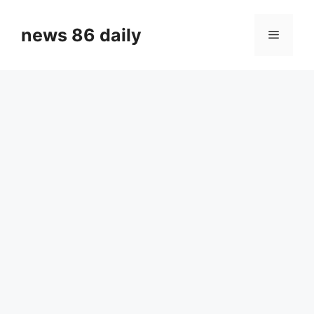
Skip
to
news 86 daily
Menu
content