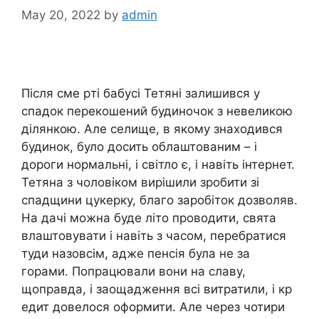
May 20, 2022
by
admin
Після сме pті бабусі Тетяні залишився у
спадок перекошений будиночок з невеликою
ділянкою. Але селище, в якому знаходився
будинок, було досить облаштованим – і
дороги нормальні, і світло є, і навіть інтернет.
Тетяна з чоловіком вирішили зробити зі
спадщини цукерку, благо заробіток дозволяв.
На дачі можна буде літо проводити, свята
влаштовувати і навіть з часом, перебратися
туди назовсім, адже пенсія була не за
горами. Попрацювали вони на славу,
щоправда, і заощадження всі витратили, і кp
eдит довелося оформити. Але через чотири