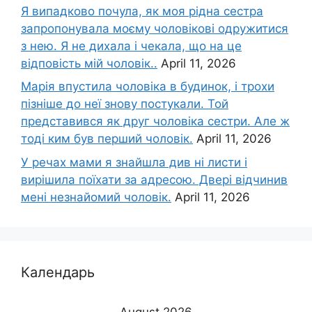
Я випадково почула, як моя рідна сестра
запропонувала моєму чоловікові одружитися
з нею. Я не дихала і чекала, що на це
відповість мій чоловік..
April 11, 2026
Марія впустила чоловіка в будинок, і трохи
пізніше до неї знову постукали. Той
представився як друг чоловіка сестри. Але ж
тоді ким був перший чоловік.
April 11, 2026
У речах мами я знайшла див ні листи і
вирішила поїхати за адресою. Двері відчинив
мені незнайомий чоловік.
April 11, 2026
Календарь
August 2026