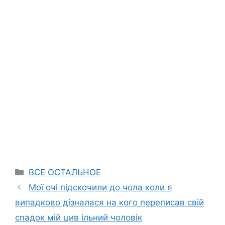
Categories
ВСЕ ОСТАЛЬНОЕ
Мої очі підскочили до чола коли я
випадково дізналася на кого переписав свій
сnадок мій цив ільний чоловік