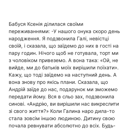
Бабуся Ксенія ділилася своїми
переживаннями: -У нашого онука скоро день
народження. Я подзвонила Галі, невістці
своїй, і сказала, що заїдемо до них в гості на
пару годин. Нічого щоб не готувала, торт ми
з чоловіком привеземо. А вона така: «Ой, не
вийде, ми до батьків моїх вирішили поїхати».
Кажу, що тоді заїдемо на наступний день. А
вона знову про якісь плани. Сказала, що
Андрій заїде до нас, подарунок ми зможемо
передати йому. Вся в сльо зах, подзвонила
синові. «Андрію, ви вирішили нас викреслити
зі свого життя?» Коли Галина наро дила-то
стала зовсім іншою людиною. Дитину свою
почала ревнувати абсолютно до всіх. Будь-