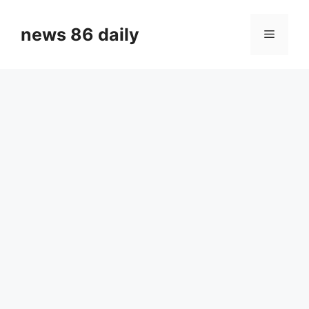
Skip
to
news 86 daily
Menu
content