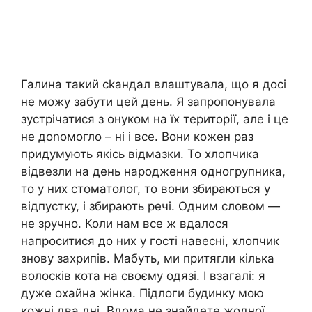
Галина такий сkандал влаштувала, що я досі
не можу забути цей день. Я запропонувала
зустрічатися з онуком на їх території, але і це
не доnомогло – ні і все. Вони кожен раз
придумують якісь відмазки. То хлопчика
відвезли на день народження одногрупника,
то у них стоматолог, то вони збираються у
відпустку, і збирають речі. Одним словом —
не зручно. Коли нам все ж вдалося
напроситися до них у гості навесні, хлопчик
знову захрипів. Мабуть, ми притягли кілька
волосків кота на своєму одязі. І взагалі: я
дуже охайна жінка. Підлоги будинку мою
кожні два дні. Вдома не знайдете жодної