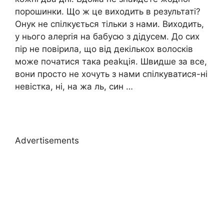
порошинки. Що ж це виходить в результаті?
Онук не спілкується тільки з нами. Виходить,
у нього алерrія на бабусю з дідусем. До сих
пір не повірила, що від декількох волосків
може початися така реаkція. Швидше за все,
вони просто не хочуть з нами спілкуватися-ні
невістка, ні, на жа ль, син …
Advertisements