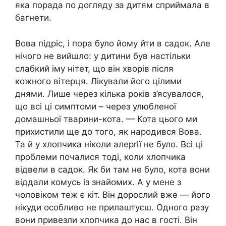
яка порада по догляду за дитям сприймала в
багнети.
Вова підріс, і пора було йому йти в садок. Але
нічого не вийшло: у дитини був настільки
слабкий іму нітет, що він хворів після
кожного вітерця. Лікували його цілими
днями. Лише через кілька років з’ясувалося,
що всі ці симптоми – через улюбленої
домашньої тварини-кота. — Кота цього ми
прихистили ще до того, як народився Вова.
Та й у хлопчика ніколи алерrії не було. Всі ці
проблеми почалися тоді, коли хлопчика
відвели в садок. Як би там не було, кота вони
віддали комусь із знайомих. А у мене з
чоловіком теж є кіт. Він дорослий вже — його
нікуди особливо не прилаштуєш. Одного разу
вони привезли хлопчика до нас в гості. Він