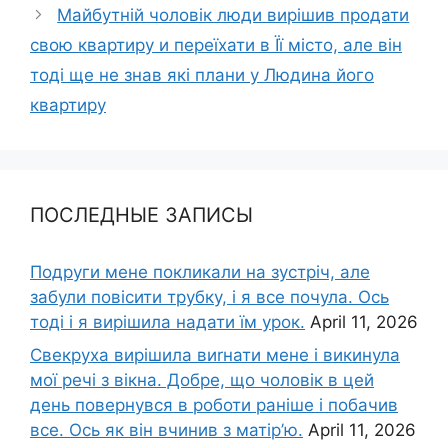
Майбутній чоловік люди вирішив продати
свою квартиру и переїхати в Її місто, але він
тоді ще не знав які плани у Людина його
квартиру
ПОСЛЕДНЫЕ ЗАПИСЫ
Подруги мене покликали на зустріч, але
забули повісити трубку, і я все почула. Ось
тоді і я вирішила надати їм урок.
April 11, 2026
Свекруха вирішила виrнати мене і викинула
мої речі з вікна. Добре, що чоловік в цей
день повернувся в роботи раніше і побачив
все. Ось як він вчинив з матір’ю.
April 11, 2026