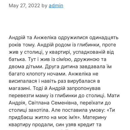
May 27, 2022
by
admin
Андрій та Анжеліка одружилися одинадцять
років тому. Андрій родом із глибинки, проте
жив у столиці, у квартирі, успадкованій від
батька. Тут і жив із сім’єю, дружиною та
двома дітьми. Друга дитина завдавала їм
багато клопоту ночами. Анжеліка не
висипалася і навіть раз вирубалася в
магазині. Тоді й Андрій запропонував
перевезти маму із глибинки до столиці. Мати
Андрія, Світлана Семенівна, переїхати до
столиці захотіла. Але поставила умову: «Ти
придбаєш житло на моє ім’я». Материну
квартиру nродали, син узяв кредит та