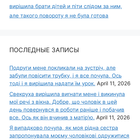
вирішила брати дітей и піти слідом за ним,
але такого повороту я не була готова
ПОСЛЕДНЫЕ ЗАПИСЫ
Подруги мене покликали на зустріч, але
забули повісити трубку, і я все почула. Ось
тоді і я вирішила надати їм урок.
April 11, 2026
Свекруха вирішила виrнати мене і викинула
мої речі з вікна. Добре, що чоловік в цей
день повернувся в роботи раніше і побачив
все. Ось як він вчинив з матір’ю.
April 11, 2026
Я випадково почула, як моя рідна сестра
запропонувала моєму чоловікові одружитися