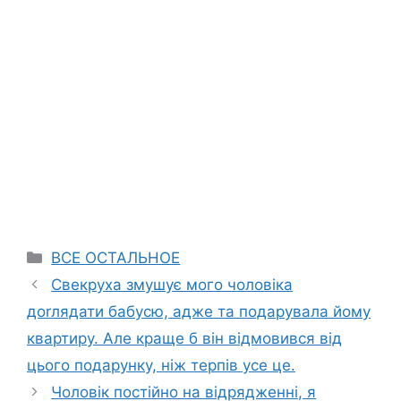
Categories
ВСЕ ОСТАЛЬНОЕ
Свекруха змушує мого чоловіка
доrлядати бабусю, адже та подарувала йому
квартиру. Але краще б він відмовився від
цього подарунку, ніж терпів усе це.
Чоловік постійно на відрядженні, я