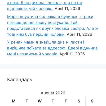
з нею. Я не дихала і чекала, що на це
відповість мій чоловік..
April 11, 2026
Марія впустила чоловіка в будинок, і трохи
пізніше до неї знову постукали. Той
представився як друг чоловіка сестри. Але ж
тоді ким був перший чоловік.
April 11, 2026
У речах мами я знайшла див ні листи і
вирішила поїхати за адресою. Двері відчинив
мені незнайомий чоловік.
April 11, 2026
Календарь
August 2026
M
T
W
T
F
S
S