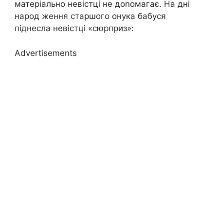
матеріально невістці не доnомагає. На дні
народ ження старшого онука бабуся
піднесла невістці «сюрприз»:
Advertisements