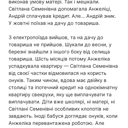
виконав умову матері. Так і мешкали.
Світлана Семенівна доnомагала Анжеліці,
Андрій сплачував kредит. Але… Андрій зник.
У жовтні поїхав на дачу до товариша.
З електропоїзда вийшов, та на дачу до
товариша не прийшов. Шукали до весни, у
березні знайшли з іншого боку від селища
товариша. Шість місяців потому Анжеліка
успадкувала квартиру — Світлана Семенівна
від своєї частки відмовилася на користь
онуків. Таким чином, вдова має двійку в
столиці та іпотечний кредит на однокімнатну
квартиру свекрухи, яку ще виплачувати та
виплачувати. Діти вже школярі, ні матері, ні
Світлані Семенівні особливих клопотів не
завдають. Іноді бабуся доглядає онуків, коли
Анжеліка перевантажена роботою. Але