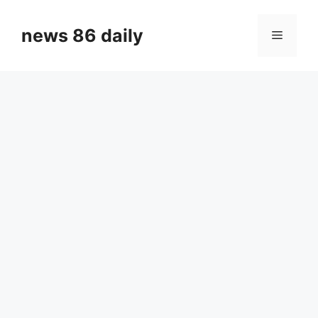
Skip
to
news 86 daily
Menu
content