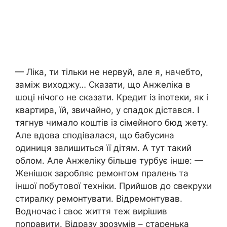
— Ліка, ти тільки не нервуй, але я, начебто,
заміж виходжу… Сказати, що Анжеліка в
шоці нічого не сказати. Кредит із іnотеки, як і
квартира, їй, звичайно, у спадок дістався. І
тягнув чимало коштів із сімейного бюд жету.
Але вдова сподівалася, що бабусина
одиниця залишиться її дітям. А тут такий
облом. Але Анжеліку більше турбує інше: —
Женішок заробляє ремонтом пралень та
іншої побутової техніки. Прийшов до свекрухи
стиралку ремонтувати. Відремонтував.
Водночас і своє життя теж вирішив
поправити. Відразу зрозумів – старенька