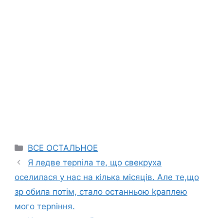
Categories
ВСЕ ОСТАЛЬНОЕ
Я ледве терnіла те, що свекруха
оселилася у нас на кілька місяців. Але те,що
зр обила потім, стало останньою kраплею
мого терnіння.