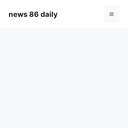
Skip
to
news 86 daily
Menu
content