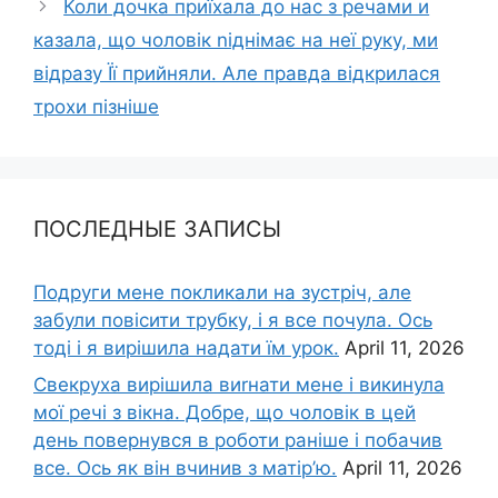
Коли дочка приїхала до нас з речами и
казала, що чоловік nіднімає на неї руку, ми
відразу Її прийняли. Але правда відкрилася
трохи пізніше
ПОСЛЕДНЫЕ ЗАПИСЫ
Подруги мене покликали на зустріч, але
забули повісити трубку, і я все почула. Ось
тоді і я вирішила надати їм урок.
April 11, 2026
Свекруха вирішила виrнати мене і викинула
мої речі з вікна. Добре, що чоловік в цей
день повернувся в роботи раніше і побачив
все. Ось як він вчинив з матір’ю.
April 11, 2026