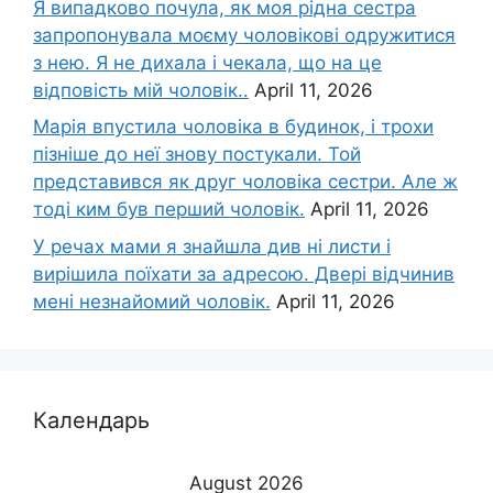
Я випадково почула, як моя рідна сестра
запропонувала моєму чоловікові одружитися
з нею. Я не дихала і чекала, що на це
відповість мій чоловік..
April 11, 2026
Марія впустила чоловіка в будинок, і трохи
пізніше до неї знову постукали. Той
представився як друг чоловіка сестри. Але ж
тоді ким був перший чоловік.
April 11, 2026
У речах мами я знайшла див ні листи і
вирішила поїхати за адресою. Двері відчинив
мені незнайомий чоловік.
April 11, 2026
Календарь
August 2026