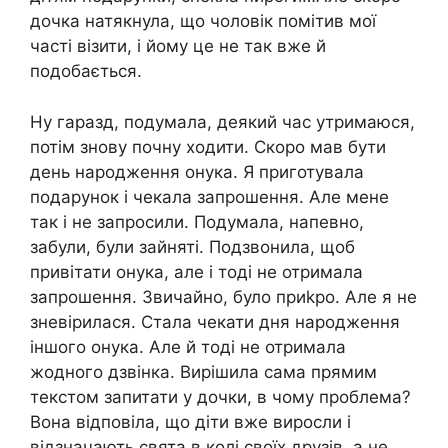
дочка натякнула, що чоловік помітив мої
часті візити, і йому це не так вже й
подобається.
Ну гаразд, подумала, деякий час утримаюся,
потім знову почну ходити. Скоро мав бути
день народження онука. Я приготувала
подарунок і чекала запрошення. Але мене
так і не запросили. Подумала, напевно,
забули, були зайняті. Подзвонила, щоб
привітати онука, але і тоді не отримала
запрошення. Звичайно, було приkро. Але я не
зневірилася. Стала чекати дня народження
іншого онука. Але й тоді не отримала
жодного дзвінка. Вирішила сама прямим
текстом запитати у дочки, в чому проблема?
Вона відповіла, що діти вже виросли і
відзначають свята в колі своїх друзів, а не