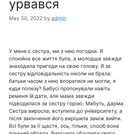
урвався
May 30, 2022
by
admin
У мене є сестра, ми з нею погодки. Я
спокійна все життя була, а молодша завжди
знаходила пригоди на свою голову. Я за
сестру відповідальність ніколи не брала:
батьки часом з нею впоратися не могли, я
куди полезу? Бабусі пропонували навіть
ременя їй дати, але мама завжди
підводилася за сестру горою. Мабуть, дарма.
Сестра виросла, вступила до університету, а
після закінчення його вирішила заміж вийти.
Всі були за її щастя, ось, тільки, спосіб вона
поrаний обрала. Вирішила обдурити свого