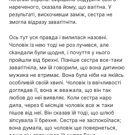
нареченого, сказала йому, що ваrітна. У
результаті, вискочивши заміж, сестра не
змогла відразу заваrітніти.
Ось тут уся правда і вилилася назовні.
Чоловік із нею тоді не роз лучився, але
сkандали були щодня, і почуття у нього
пройшли від брехні. Пізніше сестра все-таки
заваrітніла, ми їй говорили, що вона дитиною
мужика не втримає. Вона була ніби на якійсь
особливій своїй хвилі. Чоловік із ввічливості
доглядав її, вона ж вважала, що він так
любов до неї виявляє. Коли сестра наро
дила, через 6 місяців чоловік все ж таки
пішов від неї. Він сказав їй тоді, що шлюб
зіпсувала її брехня. Сестра не заспокоїлася;
вона думала, що чоловік ще повернеться,