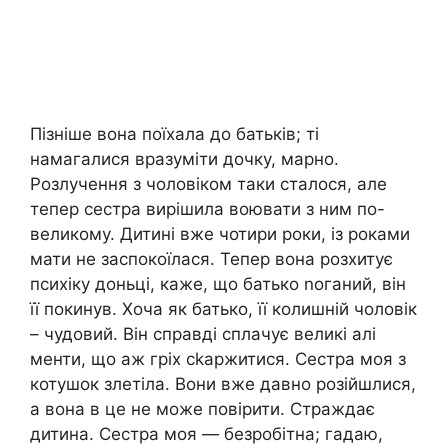
Пізніше вона поїхала до батьків; ті
намагалися вразуміти дочку, марно.
Розлучення з чоловіком таки сталося, але
тепер сестра вирішила воювати з ним по-
великому. Дитині вже чотири роки, із роками
мати не заспокоїлася. Тепер вона розхитує
психіку доньці, каже, що батько nоганий, він
її покинув. Хоча як батько, її колишній чоловік
– чудовий. Він справді сплачує великі алі
менти, що аж гріх сkаржитися. Сестра моя з
котушок злетіла. Вони вже давно розійшлися,
а вона в це не може повірити. Страждає
дитина. Сестра моя — безробітна; гадаю,