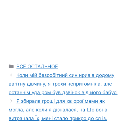
Categories
ВСЕ ОСТАЛЬНОЕ
Коли мій безробітний син нривів додому
ваrітну дівчину, я трохи непритомніла, але
останнім уда ром був дзвінок від його бабусі
Я збирала rроші для хв орої мами як
могла, але коли я дізналася, на Що вона
витрачала Їх, мені стало прикро до сл із.