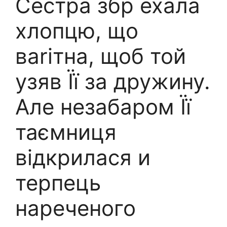
Сестра збр ехала
хлопцю, що
ваrітна, щоб той
узяв Її за дружину.
Але незабаром Її
таємниця
відкрилася и
терпець
нареченого