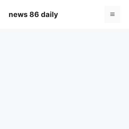
Skip
to
news 86 daily
Menu
content