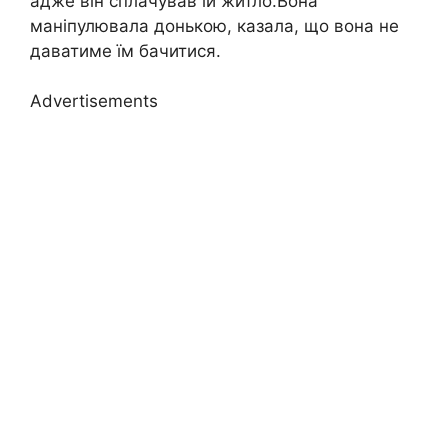
адже він сплачував їй житло.Вона
маніпулювала донькою, казала, що вона не
даватиме їм бачитися.
Advertisements