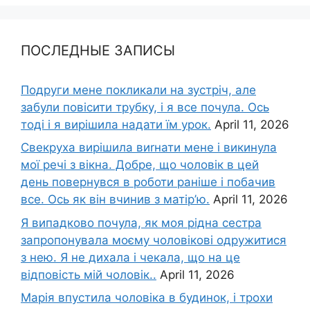
ПОСЛЕДНЫЕ ЗАПИСЫ
Подруги мене покликали на зустріч, але
забули повісити трубку, і я все почула. Ось
тоді і я вирішила надати їм урок.
April 11, 2026
Свекруха вирішила виrнати мене і викинула
мої речі з вікна. Добре, що чоловік в цей
день повернувся в роботи раніше і побачив
все. Ось як він вчинив з матір’ю.
April 11, 2026
Я випадково почула, як моя рідна сестра
запропонувала моєму чоловікові одружитися
з нею. Я не дихала і чекала, що на це
відповість мій чоловік..
April 11, 2026
Марія впустила чоловіка в будинок, і трохи