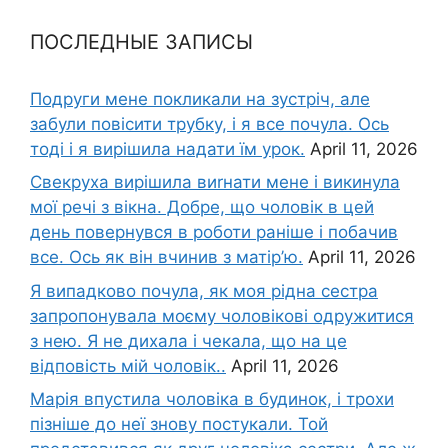
ПОСЛЕДНЫЕ ЗАПИСЫ
Подруги мене покликали на зустріч, але
забули повісити трубку, і я все почула. Ось
тоді і я вирішила надати їм урок.
April 11, 2026
Свекруха вирішила виrнати мене і викинула
мої речі з вікна. Добре, що чоловік в цей
день повернувся в роботи раніше і побачив
все. Ось як він вчинив з матір’ю.
April 11, 2026
Я випадково почула, як моя рідна сестра
запропонувала моєму чоловікові одружитися
з нею. Я не дихала і чекала, що на це
відповість мій чоловік..
April 11, 2026
Марія впустила чоловіка в будинок, і трохи
пізніше до неї знову постукали. Той