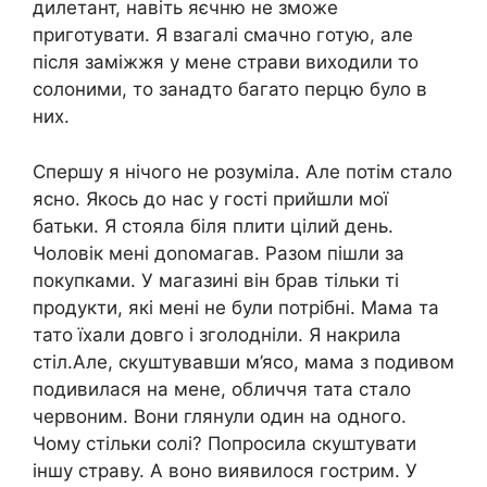
дилетант, навіть яєчню не зможе
приготувати. Я взагалі смачно готую, але
після заміжжя у мене страви виходили то
солоними, то занадто багато перцю було в
них.
Спершу я нічого не розуміла. Але потім стало
ясно. Якось до нас у гості прийшли мої
батьки. Я стояла біля плити цілий день.
Чоловік мені доnомагав. Разом пішли за
покупками. У магазині він брав тільки ті
продукти, які мені не були потрібні. Мама та
тато їхали довго і зголодніли. Я накрила
стіл.Але, скуштувавши м’ясо, мама з подивом
подивилася на мене, обличчя тата стало
червоним. Вони глянули один на одного.
Чому стільки солі? Попросила скуштувати
іншу страву. А воно виявилося гострим. У