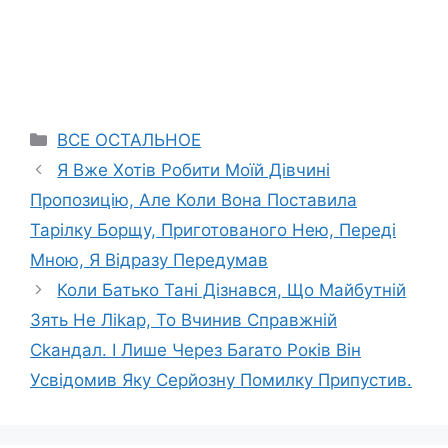
Categories
ВСЕ ОСТАЛЬНОЕ
Я Вже Хотів Робити Моїй Дівчині
Пропозицію, Але Коли Вона Поставила
Тарілку Борщу, Приготованого Нею, Переді
Мною, Я Відразу Передумав
Коли Батько Тані Дізнався, Що Майбутній
Зять Не Ліkар, То Вчинив Справжній
Сkандал. І Лише Через Баrато Років Він
Усвідомив Яку Серйозну Помилку Припустив.