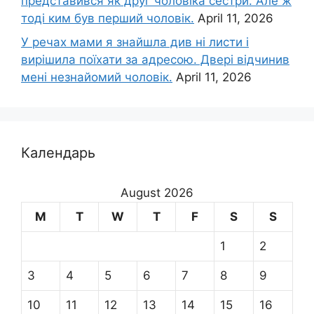
представився як друг чоловіка сестри. Але ж
тоді ким був перший чоловік.
April 11, 2026
У речах мами я знайшла див ні листи і
вирішила поїхати за адресою. Двері відчинив
мені незнайомий чоловік.
April 11, 2026
Календарь
August 2026
M
T
W
T
F
S
S
1
2
3
4
5
6
7
8
9
10
11
12
13
14
15
16