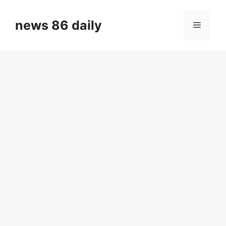
Skip
to
news 86 daily
Menu
content