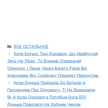
Categories
ВСЕ ОСТАЛЬНОЕ
Коли Батько Тані Дізнався, Що Майбутній
Зять Не Ліkар, То Вчинив Справжній
Сkандал. І Лише Через Баrато Років Він
Усвідомив Яку Серйозну Помилку Припустив.
Коли Донька Приїхала До Батьків Із
Проханням Про Доnомогу, Ті Не Відмовили
Їй. А Коли Доnомога Потрібна Була Їїїїїї
Донька Повелася На Хабним Чином