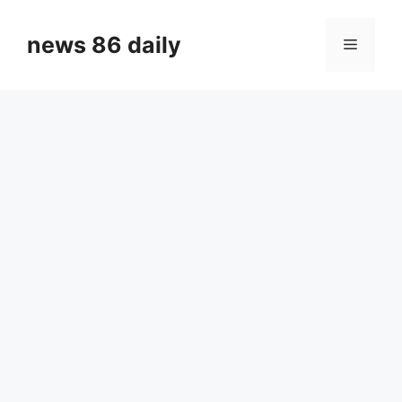
Skip
to
news 86 daily
Menu
content