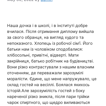
Наша дочка і в школі, і в інституті добре
вчилася. Після отримання диплому вийшла
за свого обранця, на вигляд худого та
непоказного. Хлопець із робочої сім’ї. Його
батьки нам із чоловіком сподобалися:
хлібосольні, привітні, відверті. Мати
закрійниця, батько робітник на будівництві.
Вони різко контрастували з нашим власним
оточенням, де переважали зарозумілі
моралісти. Єдине, що мене напружувало, це
склад гостей на весіллі. Боялася якихось
історій.Але зарозумілість гостей з боку
нареченої різко зникла, після пари трійки
чарок спиртного, що щедро виливаються