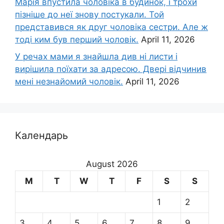
Марія впустила чоловіка в будинок, і трохи
пізніше до неї знову постукали. Той
представився як друг чоловіка сестри. Але ж
тоді ким був перший чоловік.
April 11, 2026
У речах мами я знайшла див ні листи і
вирішила поїхати за адресою. Двері відчинив
мені незнайомий чоловік.
April 11, 2026
Календарь
August 2026
M
T
W
T
F
S
S
1
2
3
4
5
6
7
8
9