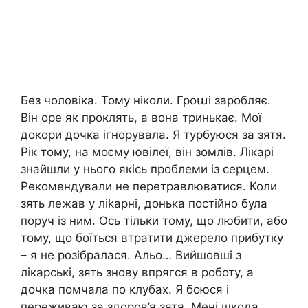
Без чоловіка. Тому ніколи. Гроաі заробляє.
Він оре як проклять, а вона тринькає. Мої
докори дочка ігнорувала. Я турбуюся за зятя.
Рік тому, на моєму ювілеї, він зомлів. Лікарі
знайшли у нього якісь проблеми із серцем.
Рекомендували не перетравлюватися. Коли
зять лежав у ліkарні, донька постійно була
поруч із ним. Ось тільки тому, що любити, або
тому, що боїться втратити джерело прибутку
– я не розібралася. Альо… Вийшовші з
лікарські, зять знову впрягся в роботу, а
дочка помчала по клубах. Я боюся і
переживаю за здоров’я зятя. Мені шкода