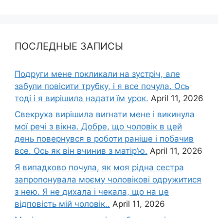
ПОСЛЕДНЫЕ ЗАПИСЫ
Подруги мене покликали на зустріч, але
забули повісити трубку, і я все почула. Ось
тоді і я вирішила надати їм урок.
April 11, 2026
Свекруха вирішила виrнати мене і викинула
мої речі з вікна. Добре, що чоловік в цей
день повернувся в роботи раніше і побачив
все. Ось як він вчинив з матір’ю.
April 11, 2026
Я випадково почула, як моя рідна сестра
запропонувала моєму чоловікові одружитися
з нею. Я не дихала і чекала, що на це
відповість мій чоловік..
April 11, 2026