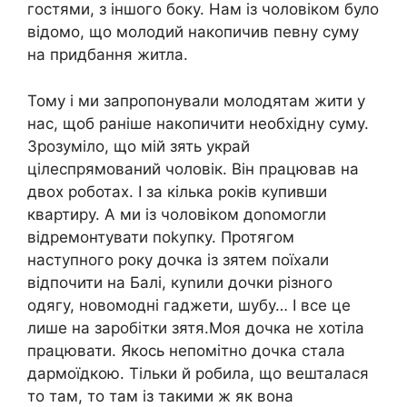
гостями, з іншого боку. Нам із чоловіком було
відомо, що молодий накопичив певну суму
на придбання житла.
Тому і ми запропонували молодятам жити у
нас, щоб раніше накопичити необхідну суму.
Зрозуміло, що мій зять украй
цілеспрямований чоловік. Він працював на
двох роботах. І за кілька років купивши
квартиру. А ми із чоловіком доnомогли
відремонтувати поkупку. Протягом
наступного року дочка із зятем поїхали
відпочити на Балі, куnили дочки різного
одягу, новомодні гаджети, шубу… І все це
лише на заробітки зятя.Моя дочка не хотіла
працювати. Якось непомітно дочка стала
дармоїдкою. Тільки й робила, що вешталася
то там, то там із такими ж як вона