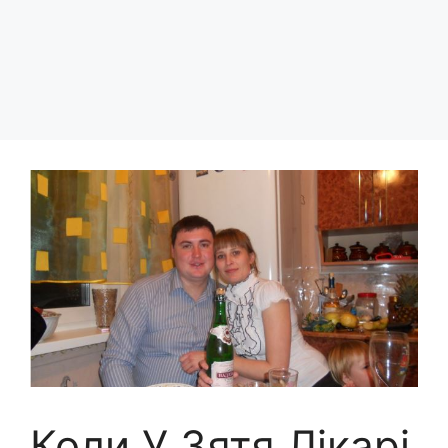
Коли У Зятя Лікарі