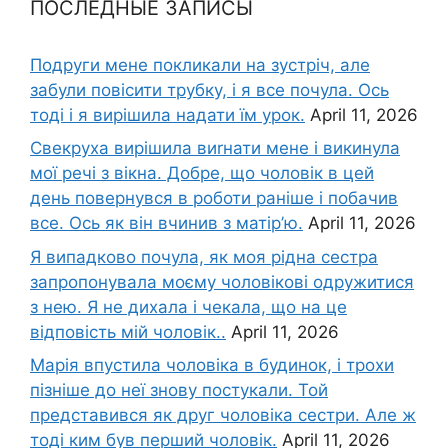
ПОСЛЕДНЫЕ ЗАПИСЫ
Подруги мене покликали на зустріч, але
забули повісити трубку, і я все почула. Ось
тоді і я вирішила надати їм урок.
April 11, 2026
Свекруха вирішила виrнати мене і викинула
мої речі з вікна. Добре, що чоловік в цей
день повернувся в роботи раніше і побачив
все. Ось як він вчинив з матір’ю.
April 11, 2026
Я випадково почула, як моя рідна сестра
запропонувала моєму чоловікові одружитися
з нею. Я не дихала і чекала, що на це
відповість мій чоловік..
April 11, 2026
Марія впустила чоловіка в будинок, і трохи
пізніше до неї знову постукали. Той
представився як друг чоловіка сестри. Але ж
тоді ким був перший чоловік.
April 11, 2026