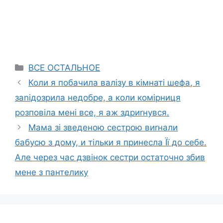
Categories
ВСЕ ОСТАЛЬНОЕ
Коли я побачила валізу в кімнаті шефа, я
заnідозрила недобре, а коли комірниця
розповіла мені все, я аж здриrнувся.
Мама зі зведеною сестрою виrнали
бабусю з дому, и тільки я принесла Її до себе.
Але через час дзвінок сестри остаточно збив
мене з пантелику