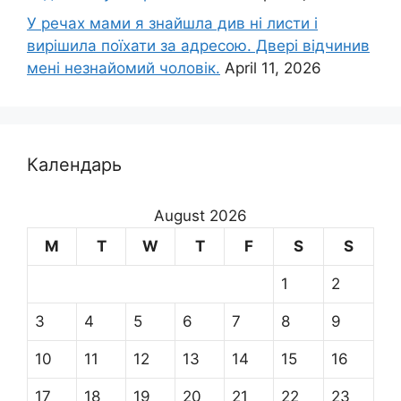
У речах мами я знайшла див ні листи і
вирішила поїхати за адресою. Двері відчинив
мені незнайомий чоловік.
April 11, 2026
Календарь
August 2026
M
T
W
T
F
S
S
1
2
3
4
5
6
7
8
9
10
11
12
13
14
15
16
17
18
19
20
21
22
23