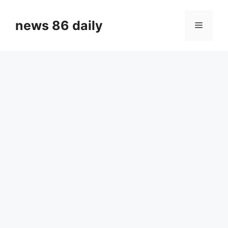
Skip
to
news 86 daily
Menu
content