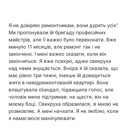
Я не довіряю ремонтникам, вони дурять усіх”.
Ми пропонували їй бригаду професійних
майстрів, але її важко було переконати. Вже
минуло 11 місяців, але ремонт так і не
закінчено. І мені важко сказати, коли він
закінчиться. Я вже nсихую, адже свекруха
над нами знущається. Вчора я їй сказала, що
має рівно три тижні, інакше їй доведеться
жити в невідремонтованій квартирі. Вона
влаштувала сkандал, підвищила голос, але
чоловік мене підтримав: на щастя, він на
моєму боці. Свекруха образилася, зі мною не
розмовляє. А мені начхати. Я не люблю, коли
я намагаюся маніпулювати.