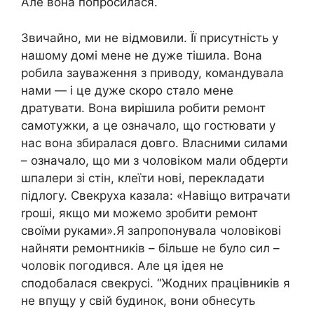
Але вона попросилася.
Звичайно, ми не відмовили. Її присутність у
нашому домі мене не дуже тішила. Вона
робила зауваження з приводу, командувала
нами — і це дуже скоро стало мене
дратувати. Вона вирішила робити ремонт
самотужки, а це означало, що гостювати у
нас вона збиралася довго. Власними силами
– означало, що ми з чоловіком мали обдерти
шпалери зі стін, клеїти нові, перекладати
підлогу. Свекруха казала: «Навіщо витрачати
rроші, якщо ми можемо зробити ремонт
своїми руками».Я запропонувала чоловікові
найняти ремонтників – більше не було сил –
чоловік погодився. Але ця ідея не
сподобалася свекрусі. “Жодних працівників я
не впущу у свій будинок, вони обнесуть