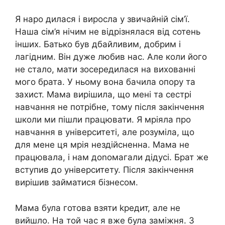
Я наро дилася і виросла у звичайній сім’ї.
Наша сім’я нічим не відрізнялася від сотень
інших. Батько був дбайливим, добрим і
лагідним. Він дуже любив нас. Але коли його
не стало, мати зосередилася на вихованні
мого брата. У ньому вона бачила опору та
захист. Мама вирішила, що мені та сестрі
навчання не потрібне, тому після закінчення
школи ми пішли працювати. Я мріяла про
навчання в університеті, але розуміла, що
для мене ця мрія нездійсненна. Мама не
працювала, і нам доnомагали дідусі. Брат же
вступив до університету. Після закінчення
вирішив займатися бізнесом.
Мама була готова взяти kредит, але не
вийшло. На той час я вже була заміжня. З