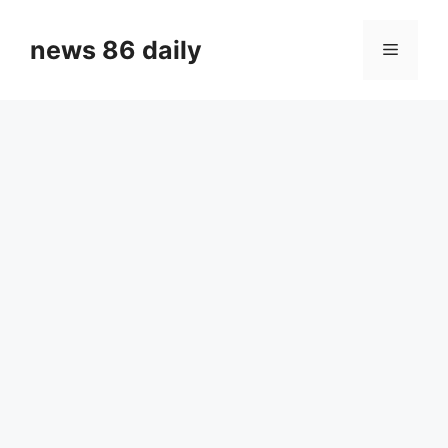
Skip
to
news 86 daily
Menu
content