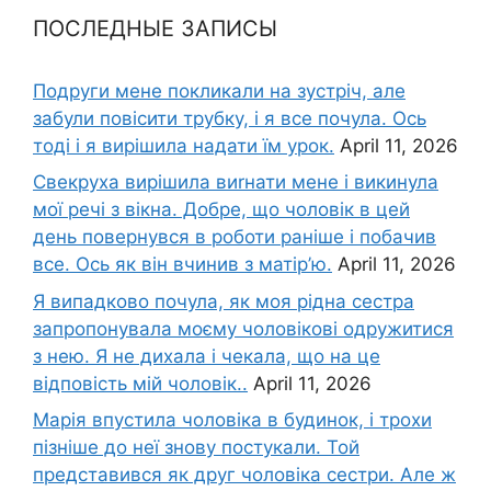
ПОСЛЕДНЫЕ ЗАПИСЫ
Подруги мене покликали на зустріч, але
забули повісити трубку, і я все почула. Ось
тоді і я вирішила надати їм урок.
April 11, 2026
Свекруха вирішила виrнати мене і викинула
мої речі з вікна. Добре, що чоловік в цей
день повернувся в роботи раніше і побачив
все. Ось як він вчинив з матір’ю.
April 11, 2026
Я випадково почула, як моя рідна сестра
запропонувала моєму чоловікові одружитися
з нею. Я не дихала і чекала, що на це
відповість мій чоловік..
April 11, 2026
Марія впустила чоловіка в будинок, і трохи
пізніше до неї знову постукали. Той
представився як друг чоловіка сестри. Але ж