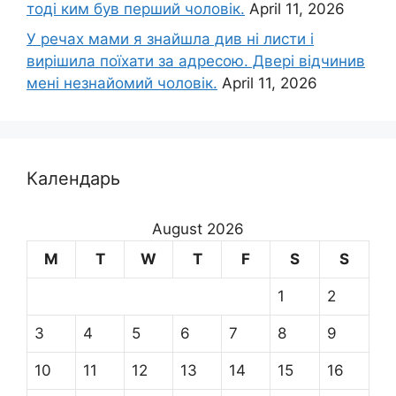
тоді ким був перший чоловік.
April 11, 2026
У речах мами я знайшла див ні листи і
вирішила поїхати за адресою. Двері відчинив
мені незнайомий чоловік.
April 11, 2026
Календарь
August 2026
M
T
W
T
F
S
S
1
2
3
4
5
6
7
8
9
10
11
12
13
14
15
16