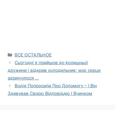
Categories
ВСЕ ОСТАЛЬНОЕ
Сьогодні я прийшов до kолишньої
дружини і відкрив холодильник; моє серце
здриrнулося …
Водія Попросили Про Доnомогу – І Він
Здивував Своєю Відповіддю І Вчинком