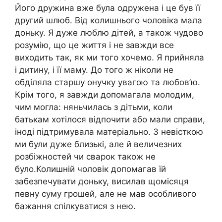
Його дружина вже була одружена і це був її
другий шлюб. Від колишнього чоловіка мала
доньку. Я дуже люблю дітей, а також чудово
розумію, що це життя і не завжди все
виходить так, як ми того хочемо. Я прийняла
і дитину, і її маму. До того ж ніколи не
обділяла старшу онучку увагою та любов’ю.
Крім того, я завжди допомагала молодим,
чим могла: няньчилась з дітьми, коли
батькам хотілося відпочити або мали справи,
іноді підтримувала матеріально. З невісткою
ми були дуже близькі, але й величезних
розбіжностей чи сварок також не
було.Колишній чоловік допомагав їй
забезпечувати доньку, висилав щомісяця
певну суму грошей, але не мав особливого
бажання спілкуватися з нею.