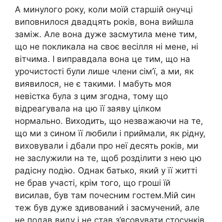
А минулого року, коли моїй старшій онучці
виповнилося двадцять років, вона вийшла
заміж. Але вона дуже засмутила мене тим,
що не покликала на своє весілля ні мене, ні
вітчима. І виправдала вона це тим, що на
урочистості були лише члени сім’ї, а ми, як
виявилося, не є такими. І мабуть моя
невістка була з цим згодна, тому що
відреагувала на цю її заяву цілком
нормально. Виходить, що незважаючи на те,
що ми з сином її любили і приймали, як рідну,
виховували і дбали про неї десять років, ми
не заслужили на те, щоб розділити з нею цю
радісну подію. Однак батько, який у її житті
не брав участі, крім того, що гроші їй
висилав, був там почесним гостем.Мій син
теж був дуже здивований і засмучений, але
не подав виду і не став з’ясовувати стосунків