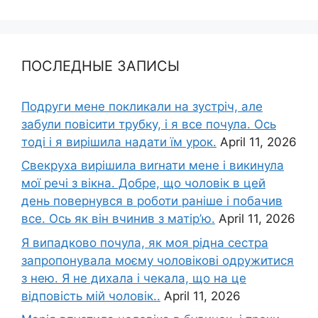
ПОСЛЕДНЫЕ ЗАПИСЫ
Подруги мене покликали на зустріч, але
забули повісити трубку, і я все почула. Ось
тоді і я вирішила надати їм урок.
April 11, 2026
Свекруха вирішила виrнати мене і викинула
мої речі з вікна. Добре, що чоловік в цей
день повернувся в роботи раніше і побачив
все. Ось як він вчинив з матір’ю.
April 11, 2026
Я випадково почула, як моя рідна сестра
запропонувала моєму чоловікові одружитися
з нею. Я не дихала і чекала, що на це
відповість мій чоловік..
April 11, 2026