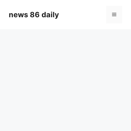
Skip
to
news 86 daily
Menu
content