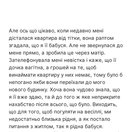
Але ось що цікаво, коли недавно мені
дісталася квартира від тітки, вона раптом
згадала, що я її бабуся. Але не звернулася до
мене прямо, а зробила це через матір.
Зателефонувала мені невістка і каже, що її
дочка вагітна, а грошей на те, щоб
винаймати квартиру у них немає, тому було б
непогано якби вони переїхали до мого
нового будинку. Хоча вона чудово знала, що
я її вже здаю, та й до того ж яке неприкрите
нахабство після всього, що було. Виходить,
що для того, щоб погуляти на весіллі, ми
недостатньо близька рідня, а як постало
питання з житлом, так я рідна бабуся.