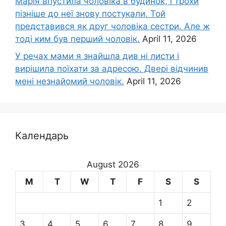
Марія впустила чоловіка в будинок, і трохи
пізніше до неї знову постукали. Той
представився як друг чоловіка сестри. Але ж
тоді ким був перший чоловік.
April 11, 2026
У речах мами я знайшла див ні листи і
вирішила поїхати за адресою. Двері відчинив
мені незнайомий чоловік.
April 11, 2026
Календарь
August 2026
M
T
W
T
F
S
S
1
2
3
4
5
6
7
8
9