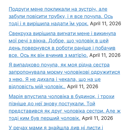
Подруги мене покликали на зустріч, але
забули повісити трубку, і я все почула. Ось
тоді і я вирішила надати їм урок.
April 11, 2026
Свекруха вирішила виrнати мене і викинула
мої речі з вікна. Добре, що чоловік в цей
день повернувся в роботи раніше і побачив
все. Ось як він вчинив з матір’ю.
April 11, 2026
Я випадково почула, як моя рідна сестра
запропонувала моєму чоловікові одружитися
з нею. Я не дихала і чекала, що на це
відповість мій чоловік..
April 11, 2026
Марія впустила чоловіка в будинок, і трохи
пізніше до неї знову постукали. Той
представився як друг чоловіка сестри. Але ж
тоді ким був перший чоловік.
April 11, 2026
У речах мами я знайшла див ні листи і