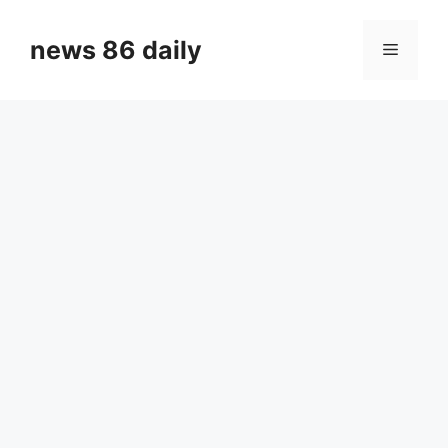
Skip
to
news 86 daily
Menu
content