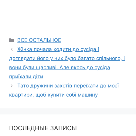
Categories
ВСЕ ОСТАЛЬНОЕ
Жінка почала ходити до сусіда і
доглядати його у них було багато спільного, і
вони були щасливі. Але якось до сусіда
приїхали діти
Тато дружини захотів переїхати до моєї
квартири, щоб куnити собі машину
ПОСЛЕДНЫЕ ЗАПИСЫ