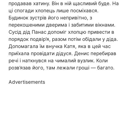
продавав хатину. Він в ній щасливий буде. На
ці спогади хлопець лише посміхався.
Будинок зустрів його непривітно, з
перекошеними дверима і забитими вікнами.
Сусід дід Панас допоміг хлопцю привести в
порядок подвір’я, разом потім обідали у діда.
Допомагала їм внучка Катя, яка в цей час
приїхала провідати дідуся. Денис перебирав
речі і наткнувся на чималий вузлик. Коли
розв’язав його, там лежали гроші — багато.
Advertisements