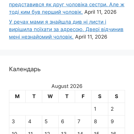
представився як друг чоловіка сестри. Але ж
тоді ким був перший чоловік.
April 11, 2026
У речах мами я знайшла див ні листи і
вирішила поїхати за адресою. Двері відчинив
мені незнайомий чоловік.
April 11, 2026
Календарь
August 2026
M
T
W
T
F
S
S
1
2
3
4
5
6
7
8
9