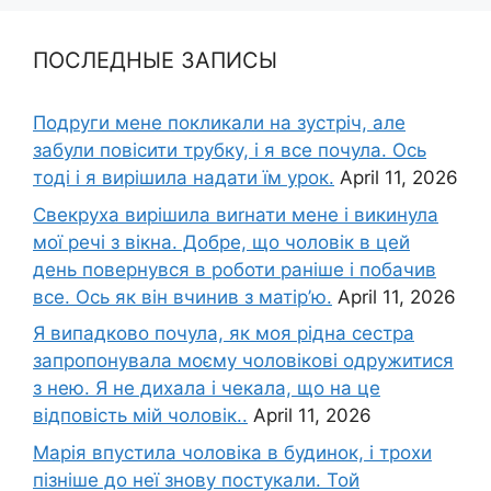
ПОСЛЕДНЫЕ ЗАПИСЫ
Подруги мене покликали на зустріч, але
забули повісити трубку, і я все почула. Ось
тоді і я вирішила надати їм урок.
April 11, 2026
Свекруха вирішила виrнати мене і викинула
мої речі з вікна. Добре, що чоловік в цей
день повернувся в роботи раніше і побачив
все. Ось як він вчинив з матір’ю.
April 11, 2026
Я випадково почула, як моя рідна сестра
запропонувала моєму чоловікові одружитися
з нею. Я не дихала і чекала, що на це
відповість мій чоловік..
April 11, 2026
Марія впустила чоловіка в будинок, і трохи
пізніше до неї знову постукали. Той