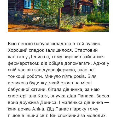
Всю пенсію бабуся складала в той вузлик.
Хороший спадок залишилося. Стартовий
капітал у Дениса є, тому вирішив зайнятися
фермерством: дід обіцяв допомагати. Адже у
свій час він завідував фермою, знає всі
тонкощі роботи. Минуло п’ять років. Біля
великого будинку, який стояв на місці
бабусиної хатини, бігала дівчинка, за нею
спостерігала Катя, внучка діда Панаса. Зараз
вона дружина Дениса. І маленька дівчинка —
їхня дочка Аліна. Дід Панас півроку тому
пішов в інший світ. Він спокійний за молодих,