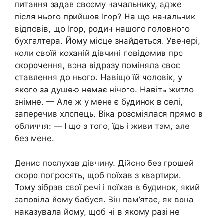
питання задав своєму начальнику, адже
після нього прийшов Ігор? На що начальник
відповів, що Ігор, родич нашого головного
бухгалтера. Йому місце знайдеться. Увечері,
коли своїй коханій дівчині повідомив про
скорочення, вона відразу поміняла своє
ставлення до нього. Навіщо їй чоловік, у
якого за душею немає нічого. Навіть житло
знімне. — Але ж у мене є будинок в селі,
заперечив хлопець. Віка розсміялася прямо в
обличчя: — І що з того, їдь і живи там, але
без мене.
Денис послухав дівчину. Дійсно без грошей
скоро попросять, щоб поїхав з квартири.
Тому зібрав свої речі і поїхав в будинок, який
заповіла йому бабуся. Він пам’ятає, як вона
наказувала йому, щоб ні в якому разі не