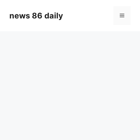
Skip
to
news 86 daily
Menu
content