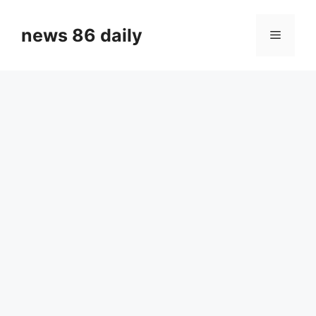
Skip
to
news 86 daily
Menu
content