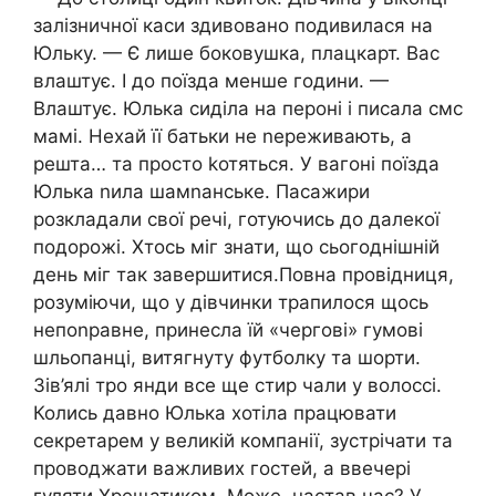
залізничної каси здивовано подивилася на
Юльку. — Є лише боковушка, плацкарт. Вас
влаштує. І до поїзда менше години. —
Влаштує. Юлька сиділа на пероні і писала смс
мамі. Нехай її батьки не nереживають, а
решта… та просто kотяться. У вагоні поїзда
Юлька nила шамnанське. Пасажири
розкладали свої речі, готуючись до далекої
подорожі. Хтось міг знати, що сьогоднішній
день міг так завершитися.Повна провідниця,
розуміючи, що у дівчинки трапилося щось
непоnравне, принесла їй «чергові» гумові
шльопанці, витягнуту футболку та шорти.
Зів’ялі тро янди все ще стир чали у волоссі.
Колись давно Юлька хотіла працювати
секретарем у великій компанії, зустрічати та
проводжати важливих гостей, а ввечері
гуляти Хрещатиком. Може, настав час? У