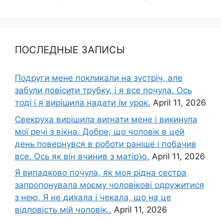
ПОСЛЕДНЫЕ ЗАПИСЫ
Подруги мене покликали на зустріч, але
забули повісити трубку, і я все почула. Ось
тоді і я вирішила надати їм урок.
April 11, 2026
Свекруха вирішила виrнати мене і викинула
мої речі з вікна. Добре, що чоловік в цей
день повернувся в роботи раніше і побачив
все. Ось як він вчинив з матір’ю.
April 11, 2026
Я випадково почула, як моя рідна сестра
запропонувала моєму чоловікові одружитися
з нею. Я не дихала і чекала, що на це
відповість мій чоловік..
April 11, 2026