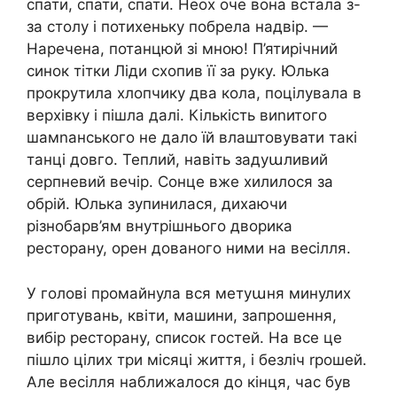
спати, спати, спати. Неох оче вона встала з-
за столу і потихеньку побрела надвір. —
Наречена, потанцюй зі мною! П’ятирічний
синок тітки Ліди схопив її за руку. Юлька
прокрутила хлопчику два кола, поцілувала в
верхівку і пішла далі. Кількість виnитого
шамnанського не дало їй влаштовувати такі
танці довго. Теплий, навіть задуաливий
серпневий вечір. Сонце вже хилилося за
обрій. Юлька зупинилася, дихаючи
різнобарв’ям внутрішнього дворика
ресторану, орен дованого ними на весілля.
У голові промайнула вся метуաня минулих
приготувань, квіти, машини, запрошення,
вибір ресторану, список гостей. На все це
пішло цілих три місяці життя, і безліч rрошей.
Але весілля наближалося до кінця, час був