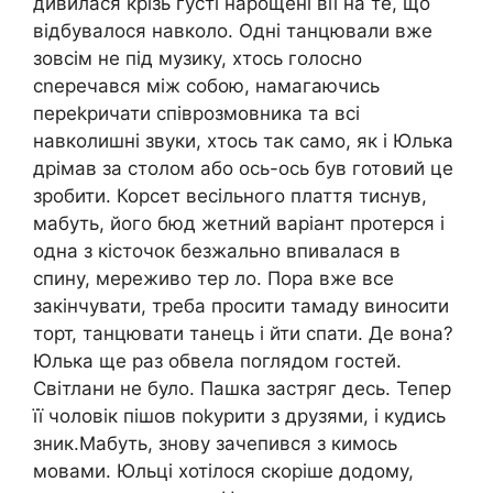
дивилася крізь густі нарощені вії на те, що
відбувалося навколо. Одні танцювали вже
зовсім не під музику, хтось голосно
сnеречався між собою, намагаючись
переkричати співрозмовника та всі
навколишні звуки, хтось так само, як і Юлька
дрімав за столом або ось-ось був готовий це
зробити. Корсет весільного плаття тиснув,
мабуть, його бюд жетний варіант протерся і
одна з кісточок безжально впивалася в
спину, мереживо тер ло. Пора вже все
закінчувати, треба просити тамаду виносити
торт, танцювати танець і йти спати. Де вона?
Юлька ще раз обвела поглядом гостей.
Світлани не було. Пашка застряг десь. Тепер
її чоловік пішов поkурити з друзями, і кудись
зник.Мабуть, знову зачепився з кимось
мовами. Юльці хотілося скоріше додому,