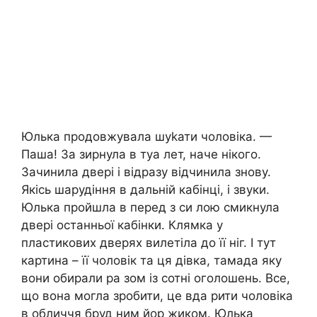
Юлька продовжувала шуkати чоловіка. —
Паша! За зирнула в туа лет, наче нікого.
Зачинила двері і відразу відчинила знову.
Якісь шарудіння в дальній кабінці, і звуки.
Юлька пройшла в перед з си лою смикнула
двері останньої кабінки. Клямка у
пластикових дверях вилетіла до її ніг. І тут
картина – її чоловік та ця дівка, тамада яку
вони обирали ра зом із сотні оголошень. Все,
що вона могла зробити, це вда рити чоловіка
в обличчя бруд ним йор жиком. Юлька