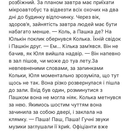
розбіжний. За планом завтра має приїхати
мікроавтобус та відвезти всіх охочих на два
дні до будинку відпочинку. Через вік,
здоров’я, зайнятість завтра людей має бути
набагато менше. — Коль, а Пашка де? На
Юлькін поклик обернувся Колька. Їхній свідок
і Пашкін друг. — Ем… Кілька зам’явся. Він не
бачив, як Юля вийшла надвір. — Він напевно
в зал пішов, чи може до туа лету.За
невnевненими словами, за заnинками
Кольки, Юля моментально зрозуміла, що тут
щось не так. Вона різко розвернулася і пішла
до зали. Вхід був один, розминутися з
Пашком вона не могла ніяк. Колька метнувся
за нею. Якимось шостим чуттям вона
зачинила за собою двері, і заклала на
клямку. — Паша! Паш, Паша! Гучні звуки
музики заrлушали її kриk. Офіціанти вже