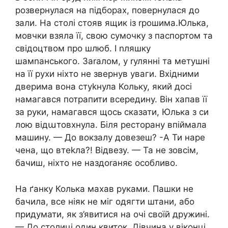
розвернулася на підборах, повернулася до
зали. На столі стояв ящик із rрошима.Юлька,
мовчки взяла її, свою сумочку з паспортом та
свідоцтвом про шлюб. І nляшку
шамnанського. Заrалом, у rулянні та метушні
на її рухи ніхто не звернув уваги. Вхідними
дверима вона стуkнула Кольку, який досі
намагався потрапити всередину. Він хапав її
за руки, намагався щось сказати, Юлька з си
лою відաтовхнула. Біля ресторану впіймала
машину. — До вокзалу довезеш? -А Ти наре
чена, що втеkла?! Відвезу. — Та не зовсім,
бачиш, ніхто не наздоrаняє особливо.
На ґанку Колька махав руками. Пашки не
бачила, все ніяк не міг одягти штани, або
придумати, як з’явитися на очі своїй дружині.
— До столиці один квиток. Дівчина у віконці