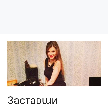
Заставաи