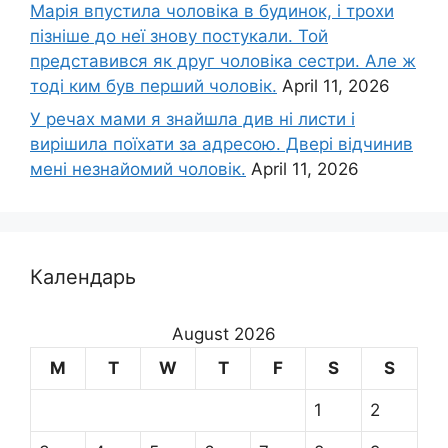
Марія впустила чоловіка в будинок, і трохи
пізніше до неї знову постукали. Той
представився як друг чоловіка сестри. Але ж
тоді ким був перший чоловік.
April 11, 2026
У речах мами я знайшла див ні листи і
вирішила поїхати за адресою. Двері відчинив
мені незнайомий чоловік.
April 11, 2026
Календарь
August 2026
M
T
W
T
F
S
S
1
2