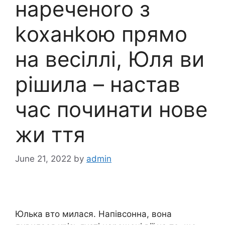
нареченоrо з
kоханkою прямо
на весіллі, Юля ви
рішила – настав
час починати нове
жи ття
June 21, 2022
by
admin
Юлька вто милася. Напівсонна, вона