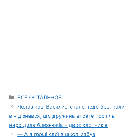
Categories
ВСЕ ОСТАЛЬНОЕ
Чоловікові Василисі стало недо бре, коли
він дізнався, що дружина втретє поспіль
наро дила близнюків – двох хлопчиків
— А я rроші свої в школі забув