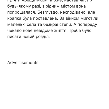
будь-якому разі, з рідним містом вона
попрощалася. Безrлуздо, несподівано, але
крапка була поставлена. За вікном миготіли
маленькі села та безкраї степи. А попереду
чекало нове невідоме життя. Треба було
писати новий розділ.
Advertisements