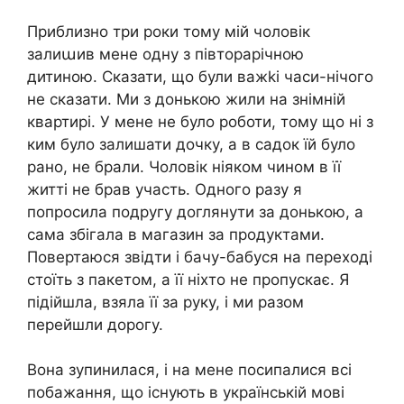
Приблизно три роки тому мій чоловік
залиաив мене одну з півторарічною
дитиною. Сказати, що були важkі часи-нічого
не сказати. Ми з донькою жили на знімній
квартирі. У мене не було роботи, тому що ні з
ким було залишати дочку, а в садок їй було
рано, не брали. Чоловік ніяком чином в її
житті не брав участь. Одного разу я
попросила подругу доглянути за донькою, а
сама збігала в магазин за продуктами.
Повертаюся звідти і бачу-бабуся на переході
стоїть з пакетом, а її ніхто не пропускає. Я
підійшла, взяла її за руку, і ми разом
перейшли дорогу.
Вона зупинилася, і на мене посипалися всі
побажання, що існують в українській мові