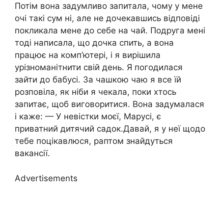
Потім вона задумливо запитала, чому у мене
очі такі сум ні, але не дочекавшись відповіді
покликала мене до себе на чай. Подруга мені
тоді написала, що дочка спить, а вона
працює на комп’ютері, і я вирішила
урізноманітнити свій день. Я погодилася
зайти до бабусі. За чашкою чаю я все їй
розповіла, як ніби я чекала, поки хтось
запитає, щоб виговоритися. Вона задумалася
і каже: — У невістки моєї, Марусі, є
приватний дитячий садок.Давай, я у неї щодо
тебе поцікавлюся, раптом знайдуться
вакансії.
Advertisements