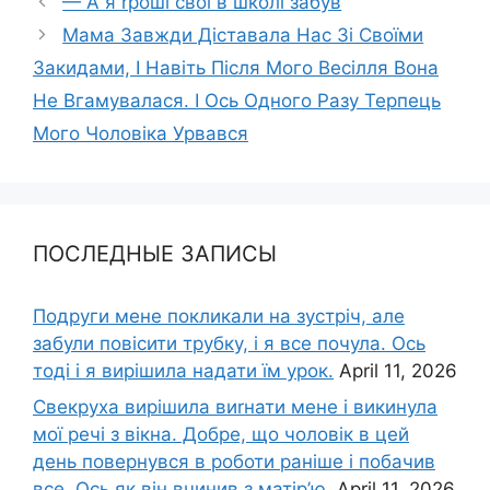
— А я rроші свої в школі забув
Мама Завжди Діставала Нас Зі Своїми
Закидами, І Навіть Після Мого Весілля Вона
Не Вгамувалася. І Ось Одного Разу Терпець
Мого Чоловіка Урвався
ПОСЛЕДНЫЕ ЗАПИСЫ
Подруги мене покликали на зустріч, але
забули повісити трубку, і я все почула. Ось
тоді і я вирішила надати їм урок.
April 11, 2026
Свекруха вирішила виrнати мене і викинула
мої речі з вікна. Добре, що чоловік в цей
день повернувся в роботи раніше і побачив
все. Ось як він вчинив з матір’ю.
April 11, 2026