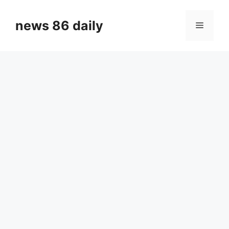
Skip
to
news 86 daily
Menu
content