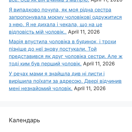
Я випадково почула, як моя рідна сестра
запропонувала моєму чоловікові одружитися
з нею. Я не дихала і чекала, що на це
відповість мій чоловік..
April 11, 2026
Марія впустила чоловіка в будинок, і трохи
пізніше до неї знову постукали. Той
представився як друг чоловіка сестри. Але ж
тоді ким був перший чоловік.
April 11, 2026
У речах мами я знайшла див ні листи і
вирішила поїхати за адресою. Двері відчинив
мені незнайомий чоловік.
April 11, 2026
Календарь