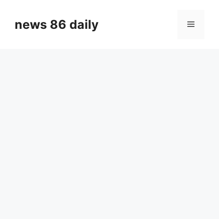
Skip
to
news 86 daily
Menu
content