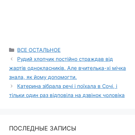
Categories
ВСЕ ОСТАЛЬНОЕ
Рудий хлопчик постійно страждав від
жартів однокласників. Але вчителька-хі мічка
знала, як йому доnомогти.
Катерина зібрала речі і поїхала в Сочі, і
тільки один раз відповіла на дзвінок чоловіка
ПОСЛЕДНЫЕ ЗАПИСЫ