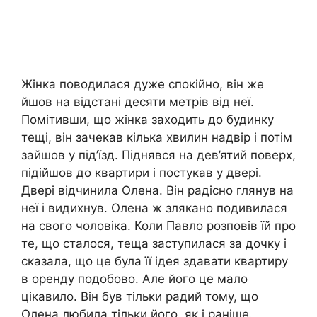
Жінка поводилася дуже спокійно, він же
йшов на відстані десяти метрів від неї.
Помітивши, що жінка заходить до будинку
тещі, він зачекав кілька хвилин надвір і потім
зайшов у під’їзд. Піднявся на дев’ятий поверх,
підійшов до квартири і постукав у двері.
Двері відчинила Олена. Він радісно глянув на
неї і видихнув. Олена ж злякано подивилася
на свого чоловіка. Коли Павло розповів їй про
те, що сталося, теща заступилася за дочку і
сказала, що це була її ідея здавати квартиру
в оренду подобово. Але його це мало
цікавило. Він був тільки радий тому, що
Олена любила тільки його, як і раніше.