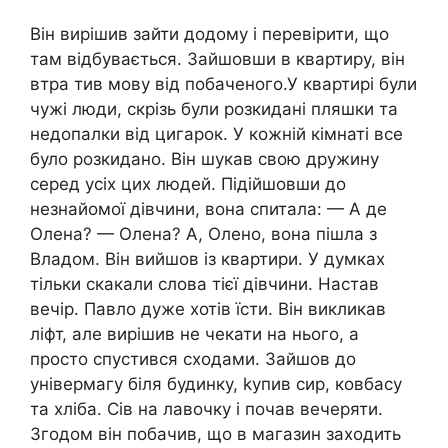
Він вирішив зайти додому і перевірити, що
там відбувається. Зайшовши в квартиру, він
втра тив мову від побаченого.У квартирі були
чужі люди, скрізь були розкидані пляшки та
недопалки від цигарок. У кожній кімнаті все
було розкидано. Він шукав свою дружину
серед усіх цих людей. Підійшовши до
незнайомої дівчини, вона спитала: — А де
Олена? — Олена? А, Олено, вона пішла з
Владом. Він вийшов із квартири. У думках
тільки скакали слова тієї дівчини. Настав
вечір. Павло дуже хотів їсти. Він викликав
ліфт, але вирішив не чекати на нього, а
просто спустився сходами. Зайшов до
універмагу біля будинку, kупив сир, ковбасу
та хліба. Сів на лавочку і почав вечеряти.
Згодом він побачив, що в магазин заходить