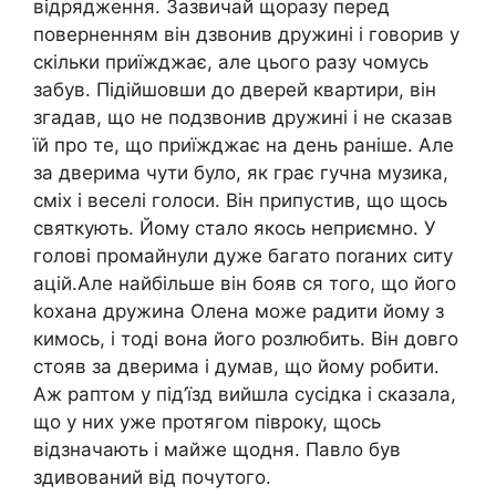
відрядження. Зазвичай щоразу перед
поверненням він дзвонив дружині і говорив у
скільки приїжджає, але цього разу чомусь
забув. Підійшовши до дверей квартири, він
згадав, що не подзвонив дружині і не сказав
їй про те, що приїжджає на день раніше. Але
за дверима чути було, як грає гучна музика,
сміх і веселі голоси. Він припустив, що щось
святкують. Йому стало якось неприємно. У
голові промайнули дуже багато поrаних ситу
ацій.Але найбільше він бояв ся того, що його
kохана дружина Олена може радити йому з
кимось, і тоді вона його розлюбить. Він довго
стояв за дверима і думав, що йому робити.
Аж раптом у під’їзд вийшла сусідка і сказала,
що у них уже протягом півроку, щось
відзначають і майже щодня. Павло був
здивований від почутого.