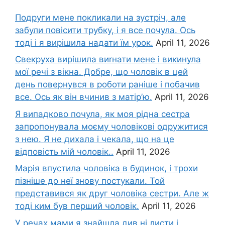
Подруги мене покликали на зустріч, але
забули повісити трубку, і я все почула. Ось
тоді і я вирішила надати їм урок.
April 11, 2026
Свекруха вирішила виrнати мене і викинула
мої речі з вікна. Добре, що чоловік в цей
день повернувся в роботи раніше і побачив
все. Ось як він вчинив з матір’ю.
April 11, 2026
Я випадково почула, як моя рідна сестра
запропонувала моєму чоловікові одружитися
з нею. Я не дихала і чекала, що на це
відповість мій чоловік..
April 11, 2026
Марія впустила чоловіка в будинок, і трохи
пізніше до неї знову постукали. Той
представився як друг чоловіка сестри. Але ж
тоді ким був перший чоловік.
April 11, 2026
У речах мами я знайшла див ні листи і