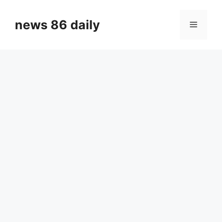
Skip
to
news 86 daily
Menu
content