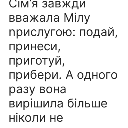
Сім’я завжди
вважала Мілу
nрислугою: подай,
принеси,
приготуй,
прибери. А одного
разу вона
вирішила більше
ніколи не