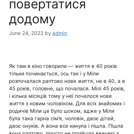
повертатися
додому
June 24, 2022
by
admin
Як там в кіно говорили — життя в 40 років
тільки починається, ось так і у Міли
розпочалася раптово нове життя, не в 40, а в
45 років, головне, що почалася. Мілі 45 років,
і кілька місяців тому у неї почалося нове
життя з новим чоловіком. Для всіх знайомих і
родичів Міли це було шоком, адже у Міли
була така гарна сім’я, чоловік, двоє дітей,
двоє онуків. А вона все кинула і пішла. Пішла
вона раптово, просто не прийшла ввечері з