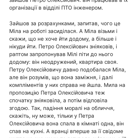
зайшов Петро Олексійович: він працював в їх
організації в відділі ПТО інженером.
Зайшов за розрахунками, запитав, чого це
Міла на роботі засиділася. А Міла візьми і
скажи, що не хоче йти додому, а більше і
нікуди йти. Петро Олексійович зніяковів, і
раптом запропонував Мілі піти до нього
додому: він неодружений, квартира своя.
Петру Олексійовичу давно подобалася Міла,
але він розумів, що вона заміжня, і далі
компліментів у них справа не йшла. Мила на
пропозицію Петра Олексійовича теж
спочатку зніяковіла, а потім відповіла
згодою. Так, падіння моралі на обличчя,
скажіть, ну може, тільки у Петра
Олексійовича вона спала в кімнаті одна, він
спав на кухні. А вранці вперше за її свідоме