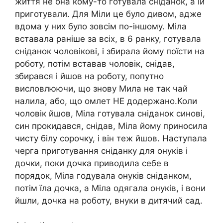
життя не она кому-то готувала сніданок, а їй
приготували. Для Міли це було дивом, адже
вдома у них було зовсім по-іншому. Міла
вставала раніше за всіх, в 6 ранку, готувала
сніданок чоловікові, і збирала йому поїсти на
роботу, потім вставав чоловік, снідав,
збирався і йшов на роботу, попутно
висловлюючи, що знову Мила не так чай
налила, або, що омлет НЕ додержано.Коли
чоловік йшов, Міла готувала сніданок синові,
син прокидався, снідав, Міла йому приносила
чисту білу сорочку, і він теж йшов. Наступала
черга приготування сніданку для онуків і
дочки, поки дочка приводила себе в
порядок, Міла годувала онуків сніданком,
потім їла дочка, а Міла одягала онуків, і вони
йшли, дочка на роботу, внуки в дитячий сад.