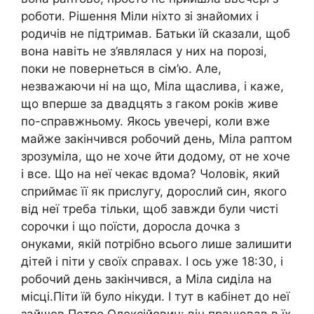
роботи. Рішення Міли ніхто зі знайомих і
родичів не підтримав. Батьки їй сказали, щоб
вона навіть не з’являлася у них на порозі,
поки не повернеться в сім’ю. Але,
незважаючи ні на що, Міла щаслива, і каже,
що вперше за двадцять з гаком років живе
по-справжньому. Якось увечері, коли вже
майже закінчився робочий день, Міла раптом
зрозуміла, що не хоче йти додому, от не хоче
і все. Що на неї чекає вдома? Чоловік, який
сприймає її як прислугу, дорослий син, якого
від неї треба тільки, щоб завжди були чисті
сорочки і що поїсти, доросла дочка з
онуками, якій потрібно всього лише залишити
дітей і піти у своїх справах. І ось уже 18:30, і
робочий день закінчився, а Міла сиділа на
місці.Піти їй було нікуди. І тут в кабінет до неї