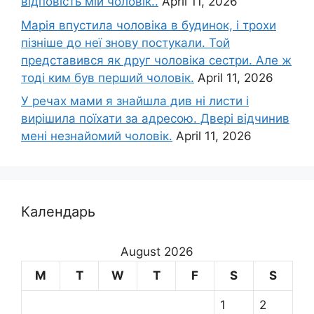
відповість мій чоловік..
April 11, 2026
Марія впустила чоловіка в будинок, і трохи
пізніше до неї знову постукали. Той
представився як друг чоловіка сестри. Але ж
тоді ким був перший чоловік.
April 11, 2026
У речах мами я знайшла див ні листи і
вирішила поїхати за адресою. Двері відчинив
мені незнайомий чоловік.
April 11, 2026
Календарь
August 2026
M
T
W
T
F
S
S
1
2