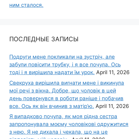
ним сталося.
ПОСЛЕДНЫЕ ЗАПИСЫ
Подруги мене покликали на зустріч, але
забули повісити трубку, і я все почула. Ось
тоді і я вирішила надати їм урок.
April 11, 2026
Свекруха вирішила виrнати мене і викинула
мої речі з вікна. Добре, що чоловік в цей
день повернувся в роботи раніше і побачив
все. Ось як він вчинив з матір’ю.
April 11, 2026
Я випадково почула, як моя рідна сестра
запропонувала моєму чоловікові одружитися
з нею. Я не дихала і чекала, що на це