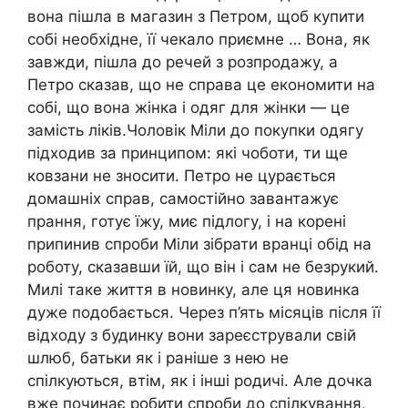
вона пішла в магазин з Петром, щоб купити
собі необхідне, її чекало приємне … Вона, як
завжди, пішла до речей з розпродажу, а
Петро сказав, що не справа це економити на
собі, що вона жінка і одяг для жінки — це
замість ліків.Чоловік Міли до покупки одягу
підходив за принципом: які чоботи, ти ще
ковзани не зносити. Петро не цурається
домашніх справ, самостійно завантажує
прання, готує їжу, миє підлогу, і на корені
припинив спроби Міли зібрати вранці обід на
роботу, сказавши їй, що він і сам не безрукий.
Милі таке життя в новинку, але ця новинка
дуже подобається. Через п’ять місяців після її
відходу з будинку вони зареєстрували свій
шлюб, батьки як і раніше з нею не
спілкуються, втім, як і інші родичі. Але дочка
вже починає робити спроби до спілкування,