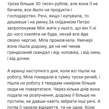
трохи більше 30 тисяч рублів, але вона її не
бачила, все йшло на продукти і
господарство. Речі, якщо і купувала, то
дешевше і на ринку.За сніданком Петро
запропонував Мілі жити у нього, що він її ні
до чого схиляти не буде, нехай все йде
своєю чергою. Міла промовчала. Увечері
вона пішла додому, де на неї чекав
грандіозний скандал і від чоловіка, і від сина,
і від дочки.
А вранці наступного дня, коли всі пішли на
роботу, Міла покидали в сумку трохи речей, і
пішла на роботу з твердим наміром більше
сюди не повертатися. Через кілька днів вона
подала на розлучення, додому її більше не
пустили, не давши навіть забрати інші речі. А
потім її чекали відкриття, та не одне. Коли