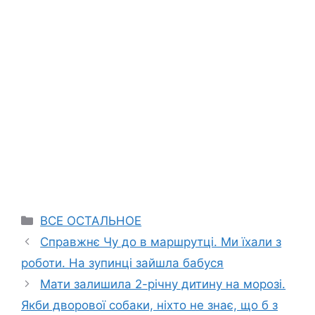
Categories
ВСЕ ОСТАЛЬНОЕ
Справжнє Чу до в маршрутці. Ми їхали з
роботи. На зупинці зайшла бабуся
Мати залишила 2-річну дитину на морозі.
Якби дворової собаки, ніхто не знає, що б з