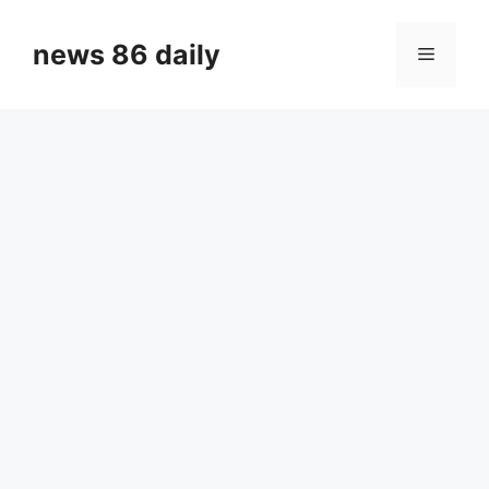
Skip
to
news 86 daily
Menu
content