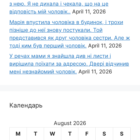
з нею. Я не дихала і чекала, що на це
відповість мій чоловік..
April 11, 2026
Марія впустила чоловіка в будинок, і трохи
пізніше до неї знову постукали. Той
представився як друг чоловіка сестри. Але ж
тоді ким був перший чоловік.
April 11, 2026
У речах мами я знайшла див ні листи і
вирішила поїхати за адресою. Двері відчинив
мені незнайомий чоловік.
April 11, 2026
Календарь
August 2026
M
T
W
T
F
S
S