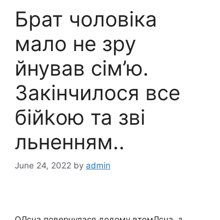
Брат чоловіка
мало не зру
йнував сім’ю.
Закінчилося все
бійkою та зві
льненням..
June 24, 2022
by
admin
ОЛєна повернулася додому втомЛєна, з