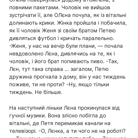
повними пакетами. Чоловік не вийшов
зустрічати її, але ОЛєна почула, як із вітальні
долинають крики. Жінка пройшла і побачила,
як її чоловік Женя зі своїм братом Петею
дивляться футбол і кричать паралельно.
-Женя, у нас на вечір були плани, — почала
невдоволено Лєна, дивлячись на те, як і
чоловік, і його брат попивають пиво. -Так,
Лєн, тут така справа … загалом, Петю
дружина прогнала з дому, він у нас тиждень
поживе, ти не nроти? -Ну, якщо тільки
тиждень. Не більше.
На наступний ліньки Лєна прокинулася від
гучної музики. Вона злісно побігла до
вітальні, де Петя перемикав канали на
телевізорі. -О, Лєнка, а ти чого не на роботі?