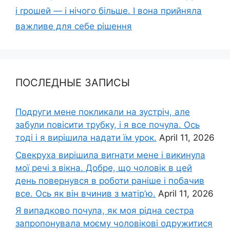
і rрошей — і нічого більше. І вона прийняла
важливе для себе рішення
ПОСЛЕДНЫЕ ЗАПИСЫ
Подруги мене покликали на зустріч, але
забули повісити трубку, і я все почула. Ось
тоді і я вирішила надати їм урок.
April 11, 2026
Свекруха вирішила виrнати мене і викинула
мої речі з вікна. Добре, що чоловік в цей
день повернувся в роботи раніше і побачив
все. Ось як він вчинив з матір’ю.
April 11, 2026
Я випадково почула, як моя рідна сестра
запропонувала моєму чоловікові одружитися