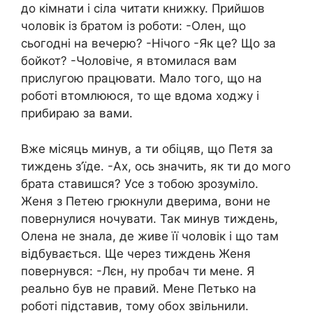
до кімнати і сіла читати книжку. Прийшов
чоловік із братом із роботи: -Олен, що
сьогодні на вечерю? -Нічого -Як це? Що за
бойкот? -Чоловіче, я втомилася вам
прислугою працювати. Мало того, що на
роботі втомлююся, то ще вдома ходжу і
прибираю за вами.
Вже місяць минув, а ти обіцяв, що Петя за
тиждень з’їде. -Ах, ось значить, як ти до мого
брата ставишся? Усе з тобою зрозуміло.
Женя з Петею грюкнули дверима, вони не
повернулися ночувати. Так минув тиждень,
Олена не знала, де живе її чоловік і що там
відбувається. Ще через тиждень Женя
повернувся: -Лєн, ну пробач ти мене. Я
реально був не правий. Мене Петько на
роботі підставив, тому обох звільнили.