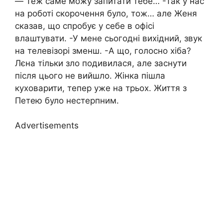
— Теж саме можу запитати тебе… -Так у нас
на роботі скорочення було, тож… але Женя
сказав, що спробує у себе в офісі
влаштувати. -У мене сьогодні вихідний, звук
на телевізорі зменш. -А що, голосно хіба?
Лєна тільки зло подивилася, але заснути
після цього не вийшло. Жінка пішла
куховарити, тепер уже на трьох. Життя з
Петею було нестерпним.
Advertisements