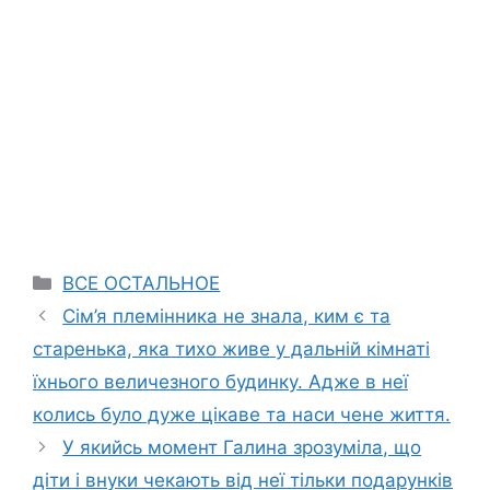
Categories
ВСЕ ОСТАЛЬНОЕ
Сім’я племінника не знала, ким є та
старенька, яка тихо живе у дальній кімнаті
їхнього величезного будинку. Адже в неї
колись було дуже цікаве та наси чене життя.
У якийсь момент Галина зрозуміла, що
діти і внуки чекають від неї тільки подарунків