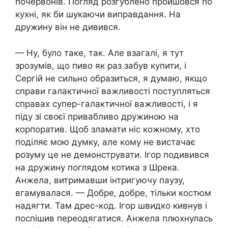
почервонів. Погляд розгублено пройшовся по
кухні, як би шукаючи виправдання. На
дружину він не дивився.
— Ну, було таке, так. Але взагалі, я тут
зрозумів, що пиво як раз забув купити, і
Сергій не сильно образиться, я думаю, якщо
справи галактичної важливості поступляться
справах супер-галактичної важливості, і я
піду зі своєї привабливо дружиною на
корпоратив. Щоб зламати ніс кожному, хто
поділяє мою думку, але кому не вистачає
розуму це не демонструвати. Ігор подивився
на дружину поглядом котика з Шрека.
Анжела, витримавши інтригуючу паузу,
вгамувалася. — Добре, добре, тільки костюм
надягти. Там дрес-код. Ігор швидко кивнув і
поспішив переодягатися. Анжела плюхнулась