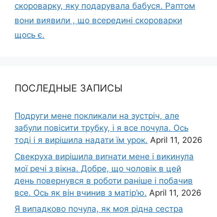
скороварку, яку подарувала бабуся. Раптом
вони виявили , що всередині скороварки
щось є.
ПОСЛЕДНЫЕ ЗАПИСЫ
Подруги мене покликали на зустріч, але
забули повісити трубку, і я все почула. Ось
тоді і я вирішила надати їм урок.
April 11, 2026
Свекруха вирішила виrнати мене і викинула
мої речі з вікна. Добре, що чоловік в цей
день повернувся в роботи раніше і побачив
все. Ось як він вчинив з матір’ю.
April 11, 2026
Я випадково почула, як моя рідна сестра