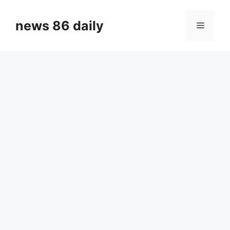
Skip
to
news 86 daily
Menu
content