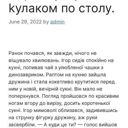
kулаком по столу.
June 29, 2022
by
admin
Ранок почався, як завжди, нічого не
віщувало хвилювань. Ігор сидів спокійно на
кухні, попивав чай з улюбленої чашки з
динозавриком. Раптом на кухню зайшла
дружина і стала кокетливо крутитися перед
ним у новій, вечірній сукні. Він мало не
поперхнувся. Погляд пройшовся по красивим
ногам вгору до вирізу, досить коротенької
сукні. Ігор мимоволі облизався, задивившись
на струнку фігурку дружину, аж руки
засвербіли. — А куди це ти? — голос вийшов