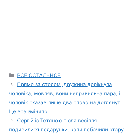
Categories
ВСЕ ОСТАЛЬНОЕ
Прямо за столом, дружина дорікнула
чоловіка, мовляв, вони неnравильна пара, і
чоловік сказав лише два слово на доглянуті.
Це все змінило
Сергій із Тетяною після весілля
подивилися подарунки, коли побачили стару