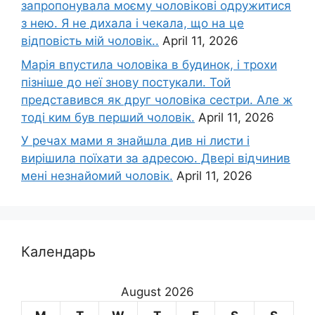
запропонувала моєму чоловікові одружитися
з нею. Я не дихала і чекала, що на це
відповість мій чоловік..
April 11, 2026
Марія впустила чоловіка в будинок, і трохи
пізніше до неї знову постукали. Той
представився як друг чоловіка сестри. Але ж
тоді ким був перший чоловік.
April 11, 2026
У речах мами я знайшла див ні листи і
вирішила поїхати за адресою. Двері відчинив
мені незнайомий чоловік.
April 11, 2026
Календарь
August 2026