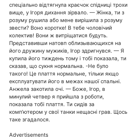
спеціально відтягнула краєчок спідниці трохи
вище, у Ігоря дихання зірвало. — Жінка, ти з
розуму рушила або мене вирішила з розуму
звести? Воно коротке! В тебе чоловічий
колектив! Вони ж витріщатися будуть.
Представивши натовп облизывающихся на
його дружину мужиків, Ігор здригнувся. — Я
купила його тиждень тому і тобі показала, ти
сказав, що сукня нормальна. -Не було
такого! Це плаття нормальне, тільки якщо
експлуатувати його в межах нашої спальні.
Анжела закотила очі. — Боже, Ігор, в
минулий четвер я прийшла з роботи,
показала тобі плаття. Ти сидів за
комп’ютером у свої танки нещасні грав. Щось
таке згадалося.
Advertisements