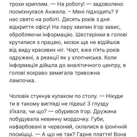
трохи хриплим. — На роботу! — задоволено
посміхнулася Анжела. – Мені підходить? У
нас свято на роботі. Десять років з дня
відкриття офісу! На пару хвилин Ігор завис,
обробляючи інформацію. Шестерінки в голові
крутилися з працею, мозок ще не відійшов
від виду красивих ніг. Чорт, вже п’ять років
одружені, а реакції як у хлопчиська. Коли
інформація дійшла до аналітичного центру, в
голові яскраво замигала тривожна
лампочка.
Чоловік стукнув кулаком по столу. — Нікуди
ти в такому вигляді не підеш! З глузду
з’їхала, чи що? — обурився Ігор. Дружина
побудувала невинну мордочку. Губи,
нафарбовані в червоний, склалися в іронічній
посмішці. — А що не так? Гарне плаття! Вона