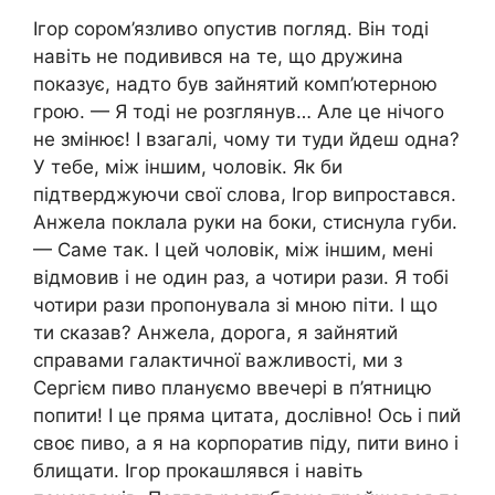
Ігор сором’язливо опустив погляд. Він тоді
навіть не подивився на те, що дружина
показує, надто був зайнятий комп’ютерною
грою. — Я тоді не розглянув… Але це нічого
не змінює! І взагалі, чому ти туди йдеш одна?
У тебе, між іншим, чоловік. Як би
підтверджуючи свої слова, Ігор випростався.
Анжела поклала руки на боки, стиснула губи.
— Саме так. І цей чоловік, між іншим, мені
відмовив і не один раз, а чотири рази. Я тобі
чотири рази пропонувала зі мною піти. І що
ти сказав? Анжела, дорога, я зайнятий
справами галактичної важливості, ми з
Сергієм пиво плануємо ввечері в п’ятницю
попити! І це пряма цитата, дослівно! Ось і пий
своє пиво, а я на корпоратив піду, пити вино і
блищати. Ігор прокашлявся і навіть