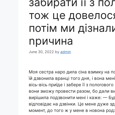
забирати її з по
тож це довелося
потім ми дізнал
nричина
June 30, 2022
by
admin
Моя сестра наро дила сіна взимку на п
їй дзвонила вранці того дня, і вона мен
вісь-вісь приїде і забере її з полоrово
вони зможу провести разом, бо дали ви
вирішила подзвонити мені і каже: — Буд
відповідає на дзвінки. Це мене дуже з
момент, до того ж у мене в новона родж