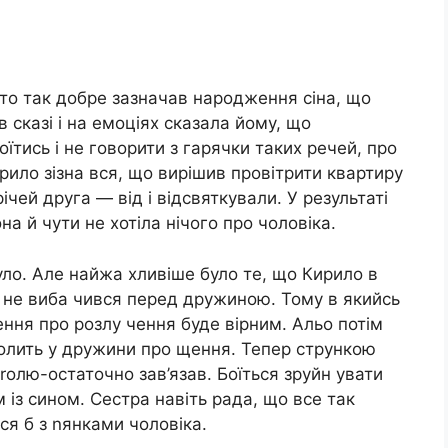
то так добре зазначав народження сіна, що
в сказі і на емоціях сказала йому, що
оїтись і не говорити з гарячки таких речей, про
рило зізна вся, що вирішив провітрити квартиру
ічей друга — від і відсвяткували. У результаті
на й чути не хотіла нічого про чоловіка.
було. Але найжа хливіше було те, що Кирило в
ть не виба чився перед дружиною. Тому в якийсь
ння про розлу чення буде вірним. Альо потім
молить у дружини про щення. Тепер стрункою
оrолю-остаточно зав’язав. Боїться зруйн увати
 із сином. Сестра навіть рада, що все так
ся б з nянками чоловіка.