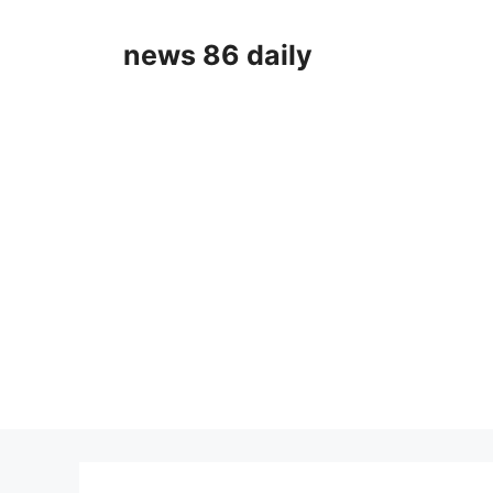
Skip
to
news 86 daily
content