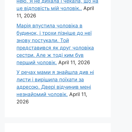
нею. Я не дихала і чекала, що на
це відповість мій чоловік..
April
11, 2026
Марія впустила чоловіка в
будинок, і трохи пізніше до неї
знову постукали. Той
представився як друг чоловіка
сестри. Але ж тоді ким був
перший чоловік.
April 11, 2026
У речах мами я знайшла див ні
листи і вирішила поїхати за
адресою. Двері відчинив мені
незнайомий чоловік.
April 11,
2026