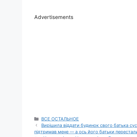
Advertisements
Categories
ВСЕ ОСТАЛЬНОЕ
Вирішила віддати будинок свого батька сусі
підтримав мене — а ось його батьки перестали