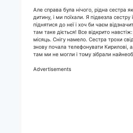
Але справа була нічого, рідна сестра як
дитину, і ми поїхали. Я підвезла сестру
піднятися до неї і хоч би чаєм відзначит
там таке діється! Все відкрито навстіж:
місяць. Снігу намело. Сестра трохи сві
знову почала телефонувати Кирилові, ал
там ми не могли і тому зібрали найнеобх
Advertisements