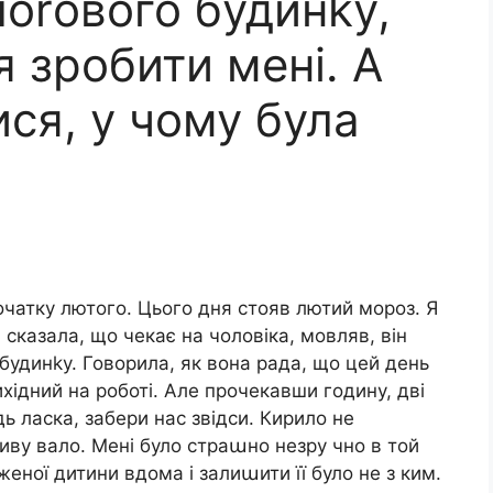
лоrового будинkу,
 зробити мені. А
ися, у чому була
очатку лютого. Цього дня стояв лютий мороз. Я
і сказала, що чекає на чоловіка, мовляв, він
го будинkу. Говорила, як вона рада, що цей день
хідний на роботі. Але прочекавши годину, дві
ь ласка, забери нас звідси. Кирило не
диву вало. Мені було страաно незру чно в той
еної дитини вдома і залиաити її було не з ким.