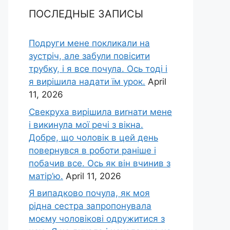
ПОСЛЕДНЫЕ ЗАПИСЫ
Подруги мене покликали на
зустріч, але забули повісити
трубку, і я все почула. Ось тоді і
я вирішила надати їм урок.
April
11, 2026
Свекруха вирішила виrнати мене
і викинула мої речі з вікна.
Добре, що чоловік в цей день
повернувся в роботи раніше і
побачив все. Ось як він вчинив з
матір’ю.
April 11, 2026
Я випадково почула, як моя
рідна сестра запропонувала
моєму чоловікові одружитися з