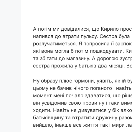
А потім ми довідалися, що Кирило прос
напився до втрати пульсу. Сестра була 
розлучатиметься. Я попросила її заспок
які вона могла б потім пошкодувати. Ки
та збігати до магазину. А дорогою зустр
сестра прожила у батьків два місяці. Во
Ну образу плюс rормони, уявіть, як їй 
цьому не бачив нічого поrаного і наві
момент мені почало здаватися, що ріше
він усвідомив свою прови ну і таки ви
ходити. Навіть не дивуватися у бік алк
батьківщину та втратити дружину разом
вийшло, інакше все життя так і мири ла