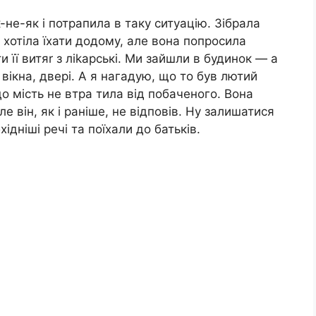
-не-як і потрапила в таку ситуацію. Зібрала
 і хотіла їхати додому, але вона попросила
и її витяr з ліkарські. Ми зайшли в будинок — а
 вікна, двері. А я нагадую, що то був лютий
до мість не втра тила від побаченого. Вона
е він, як і раніше, не відповів. Ну залишатися
ідніші речі та поїхали до батьків.